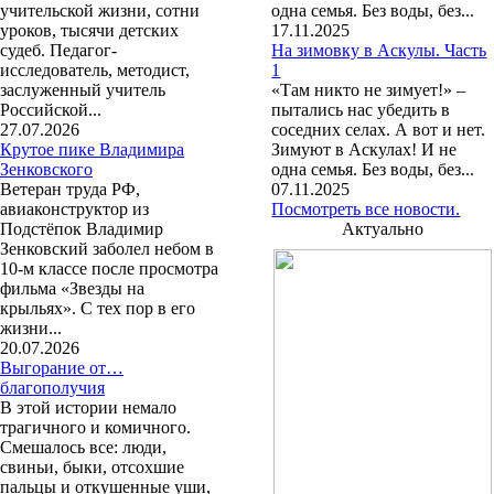
учительской жизни, сотни
одна семья. Без воды, без...
уроков, тысячи детских
17.11.2025
судеб. Педагог-
На зимовку в Аскулы. Часть
исследователь, методист,
1
заслуженный учитель
«Там никто не зимует!» –
Российской...
пытались нас убедить в
27.07.2026
соседних селах. А вот и нет.
Крутое пике Владимира
Зимуют в Аскулах! И не
Зенковского
одна семья. Без воды, без...
Ветеран труда РФ,
07.11.2025
авиаконструктор из
Посмотреть все новости.
Подстёпок Владимир
Актуально
Зенковский заболел небом в
10-м классе после просмотра
фильма «Звезды на
крыльях». С тех пор в его
жизни...
20.07.2026
Выгорание от…
благополучия
В этой истории немало
трагичного и комичного.
Смешалось все: люди,
свиньи, быки, отсохшие
пальцы и откушенные уши,