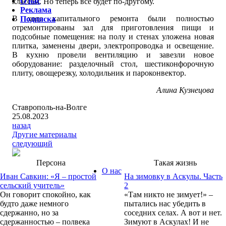
О нас
классам. Но теперь все будет по-другому.
Реклама
В ходе капитального ремонта были полностью
Подписка
отремонтированы зал для приготовления пищи и
подсобные помещения: на полу и стенах уложена новая
плитка, заменены двери, электропроводка и освещение.
В кухню провели вентиляцию и завезли новое
оборудование: разделочный стол, шестиконфорочную
плиту, овощерезку, холодильник и пароконвектор.
Алина Кузнецова
Ставрополь-на-Волге
25.08.2023
назад
Другие материалы
следующий
Персона
Такая жизнь
О нас
Иван Савкин: «Я – простой
На зимовку в Аскулы. Часть
сельский учитель»
2
Он говорит спокойно, как
«Там никто не зимует!» –
будто даже немного
пытались нас убедить в
сдержанно, но за
соседних селах. А вот и нет.
сдержанностью – полвека
Зимуют в Аскулах! И не