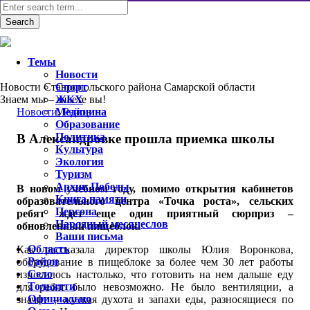
Темы
Новости
Новости Ставропольского района Самарской области
Спорт
Знаем мы – знаете вы!
ЖКХ
Новости
Медицина
,
Район
Образование
Политика
В Александровке прошла приемка школы
Культура
Экология
Туризм
Архив Победы
В новом учебном году, помимо открытия кабинетов
Книга памяти
образовательного центра «Точка роста», сельских
Персона
ребят ждет еще один приятный сюрприз –
Народный месяцеслов
обновленный пищеблок.
Ваши письма
Область
Как рассказала директор школы Юлия Воронкова,
Район
оборудование в пищеблоке за более чем 30 лет работы
Село
износилось настолько, что готовить на нем дальше еду
Тольятти
для ребят было невозможно. Не было вентиляции, а
Официально
значит – жуткая духота и запахи еды, разносящиеся по