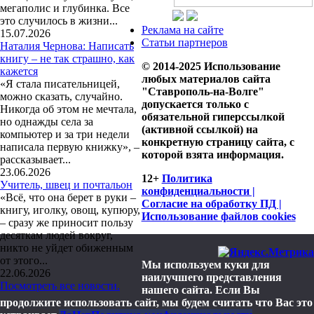
мегаполис и глубинка. Все
это случилось в жизни...
Реклама на сайте
15.07.2026
Статьи партнеров
Наталия Чернова: Написать
книгу – не так страшно, как
© 2014-2025 Использование
кажется
любых материалов сайта
«Я стала писательницей,
"Ставрополь-на-Волге"
можно сказать, случайно.
допускается только с
Никогда об этом не мечтала,
обязательной гиперссылкой
но однажды села за
(активной ссылкой) на
компьютер и за три недели
конкретную страницу сайта, с
написала первую книжку», –
которой взята информация.
рассказывает...
23.06.2026
12+
Политика
Учитель, швец и почтальон
конфиденциальности |
«Всё, что она берет в руки –
Согласие на обработку ПД |
книгу, иголку, овощ, купюру,
Использование файлов cookies
– сразу же приносит пользу
десяткам людей вокруг,
никто не уйдет обиженным
от этого...
Мы используем куки для
22.06.2026
наилучшего представления
Посмотреть все новости.
нашего сайта. Если Вы
продолжите использовать сайт, мы будем считать что Вас это