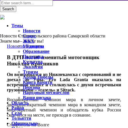
Темы
Новости
Новости Ставропольского района Самарской области
Спорт
Знаем мы – знаете вы!
ЖКХ
Новости
Медицина
,
Тольятти
Образование
Политика
В ДТП погиб именитый мотогонщик
Культура
Николай Красников
Экология
Туризм
Он возвращался из Нижнекамска с соревнований и не
Архив Победы
доехал до Уфы. Его Lada Granta оказалась на
Книга памяти
встречной полосе и столкнулась с двумя встречными
Персона
грузовиками – «газель» и Sitrack.
Народный месяцеслов
Ваши письма
Восьмикратный чемпион мира в личном зачете,
Область
двенадцатикратный чемпион мира в командном зачете,
Район
многократный чемпион и обладатель кубка России
Село
скончался на месте, не приходя в сознание.
Тольятти
Официально
Ставрополь-на-Волге