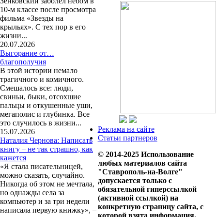
Зенковский заболел небом в
10-м классе после просмотра
фильма «Звезды на
крыльях». С тех пор в его
жизни...
20.07.2026
Выгорание от…
благополучия
В этой истории немало
трагичного и комичного.
Смешалось все: люди,
свиньи, быки, отсохшие
пальцы и откушенные уши,
мегаполис и глубинка. Все
это случилось в жизни...
Реклама на сайте
15.07.2026
Статьи партнеров
Наталия Чернова: Написать
книгу – не так страшно, как
© 2014-2025 Использование
кажется
любых материалов сайта
«Я стала писательницей,
"Ставрополь-на-Волге"
можно сказать, случайно.
допускается только с
Никогда об этом не мечтала,
обязательной гиперссылкой
но однажды села за
(активной ссылкой) на
компьютер и за три недели
конкретную страницу сайта, с
написала первую книжку», –
которой взята информация.