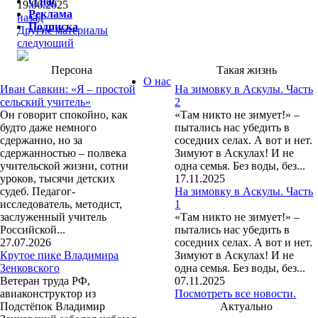
О нас
19.06.2025
Реклама
назад
Подписка
Другие материалы
следующий
Персона
Такая жизнь
О нас
Иван Савкин: «Я – простой
На зимовку в Аскулы. Часть
сельский учитель»
2
Он говорит спокойно, как
«Там никто не зимует!» –
будто даже немного
пытались нас убедить в
сдержанно, но за
соседних селах. А вот и нет.
сдержанностью – полвека
Зимуют в Аскулах! И не
учительской жизни, сотни
одна семья. Без воды, без...
уроков, тысячи детских
17.11.2025
судеб. Педагог-
На зимовку в Аскулы. Часть
исследователь, методист,
1
заслуженный учитель
«Там никто не зимует!» –
Российской...
пытались нас убедить в
27.07.2026
соседних селах. А вот и нет.
Крутое пике Владимира
Зимуют в Аскулах! И не
Зенковского
одна семья. Без воды, без...
Ветеран труда РФ,
07.11.2025
авиаконструктор из
Посмотреть все новости.
Подстёпок Владимир
Актуально