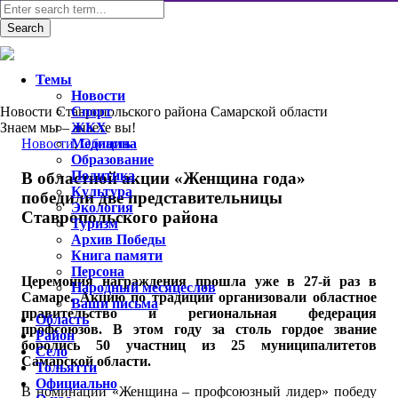
Темы
Новости
Новости Ставропольского района Самарской области
Спорт
Знаем мы – знаете вы!
ЖКХ
Новости
Медицина
,
Область
Образование
Политика
В областной акции «Женщина года»
Культура
победили две представительницы
Экология
Ставропольского района
Туризм
Архив Победы
Книга памяти
Персона
Церемония награждения прошла уже в 27-й раз в
Народный месяцеслов
Самаре. Акцию по традиции организовали областное
Ваши письма
правительство и региональная федерация
Область
профсоюзов. В этом году за столь гордое звание
Район
боролись 50 участниц из 25 муниципалитетов
Село
Самарской области.
Тольятти
Официально
В номинации «Женщина – профсоюзный лидер» победу