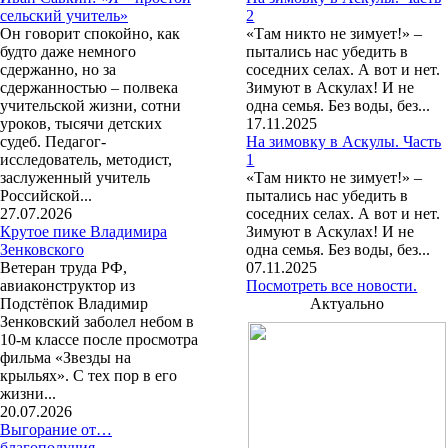
сельский учитель»
2
Он говорит спокойно, как
«Там никто не зимует!» –
будто даже немного
пытались нас убедить в
сдержанно, но за
соседних селах. А вот и нет.
сдержанностью – полвека
Зимуют в Аскулах! И не
учительской жизни, сотни
одна семья. Без воды, без...
уроков, тысячи детских
17.11.2025
судеб. Педагог-
На зимовку в Аскулы. Часть
исследователь, методист,
1
заслуженный учитель
«Там никто не зимует!» –
Российской...
пытались нас убедить в
27.07.2026
соседних селах. А вот и нет.
Крутое пике Владимира
Зимуют в Аскулах! И не
Зенковского
одна семья. Без воды, без...
Ветеран труда РФ,
07.11.2025
авиаконструктор из
Посмотреть все новости.
Подстёпок Владимир
Актуально
Зенковский заболел небом в
10-м классе после просмотра
фильма «Звезды на
крыльях». С тех пор в его
жизни...
20.07.2026
Выгорание от…
благополучия