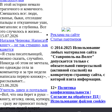
В этой истории немало
трагичного и комичного.
Смешалось все: люди,
свиньи, быки, отсохшие
пальцы и откушенные уши,
мегаполис и глубинка. Все
это случилось в жизни...
Реклама на сайте
15.07.2026
Статьи партнеров
Наталия Чернова: Написать
книгу – не так страшно, как
© 2014-2025 Использование
кажется
любых материалов сайта
«Я стала писательницей,
"Ставрополь-на-Волге"
можно сказать, случайно.
допускается только с
Никогда об этом не мечтала,
обязательной гиперссылкой
но однажды села за
(активной ссылкой) на
компьютер и за три недели
конкретную страницу сайта, с
написала первую книжку», –
которой взята информация.
рассказывает...
23.06.2026
12+
Политика
Учитель, швец и почтальон
конфиденциальности |
«Всё, что она берет в руки –
Согласие на обработку ПД |
книгу, иголку, овощ, купюру,
Использование файлов cookies
– сразу же приносит пользу
десяткам людей вокруг,