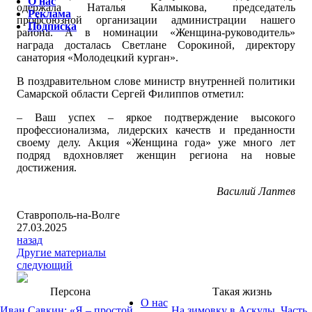
О нас
одержала Наталья Калмыкова, председатель
Реклама
профсоюзной организации администрации нашего
Подписка
района. А в номинации «Женщина-руководитель»
награда досталась Светлане Сорокиной, директору
санатория «Молодецкий курган».
В поздравительном слове министр внутренней политики
Самарской области Сергей Филиппов отметил:
– Ваш успех – яркое подтверждение высокого
профессионализма, лидерских качеств и преданности
своему делу. Акция «Женщина года» уже много лет
подряд вдохновляет женщин региона на новые
достижения.
Василий Лаптев
Ставрополь-на-Волге
27.03.2025
назад
Другие материалы
следующий
Персона
Такая жизнь
О нас
Иван Савкин: «Я – простой
На зимовку в Аскулы. Часть