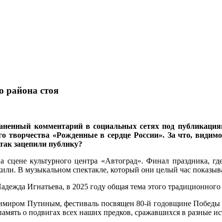
о района стоя
траненный комментарий в социальных сетях под публикаци
о творчества «Рожденные в сердце России». За что, видимо
так зацепили публику?
сцене культурного центра «Автоград». Финал праздника, где 
или. В музыкальном спектакле, который они целый час показывал
адежда Игнатьева, в 2025 году общая тема этого традиционного
имиром Путиным, фестиваль посвящен 80-й годовщине Победы в
память о подвигах всех наших предков, сражавшихся в разные и