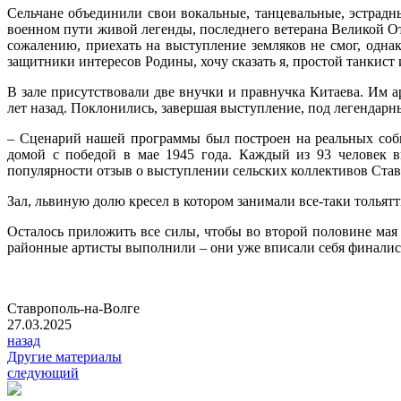
Сельчане объединили свои вокальные, танцевальные, эстрадн
военном пути живой легенды, последнего ветерана Великой О
сожалению, приехать на выступление земляков не смог, одна
защитники интересов Родины, хочу сказать я, простой танкис
В зале присутствовали две внучки и правнучка Китаева. Им 
лет назад. Поклонились, завершая выступление, под легендарн
– Сценарий нашей программы был построен на реальных событ
домой с победой в мае 1945 года. Каждый из 93 человек в
популярности отзыв о выступлении сельских коллективов Став
Зал, львиную долю кресел в котором занимали все-таки тольят
Осталось приложить все силы, чтобы во второй половине мая
районные артисты выполнили – они уже вписали себя финалист
Ставрополь-на-Волге
27.03.2025
назад
Другие материалы
следующий