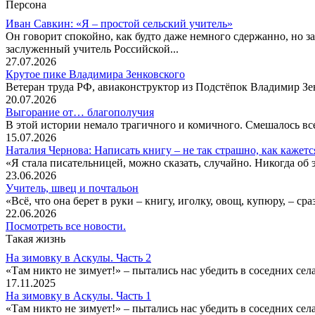
Персона
Иван Савкин: «Я – простой сельский учитель»
Он говорит спокойно, как будто даже немного сдержанно, но за
заслуженный учитель Российской...
27.07.2026
Крутое пике Владимира Зенковского
Ветеран труда РФ, авиаконструктор из Подстёпок Владимир Зенк
20.07.2026
Выгорание от… благополучия
В этой истории немало трагичного и комичного. Смешалось все
15.07.2026
Наталия Чернова: Написать книгу – не так страшно, как кажетс
«Я стала писательницей, можно сказать, случайно. Никогда об 
23.06.2026
Учитель, швец и почтальон
«Всё, что она берет в руки – книгу, иголку, овощ, купюру, – с
22.06.2026
Посмотреть все новости.
Такая жизнь
На зимовку в Аскулы. Часть 2
«Там никто не зимует!» – пытались нас убедить в соседних селах
17.11.2025
На зимовку в Аскулы. Часть 1
«Там никто не зимует!» – пытались нас убедить в соседних селах