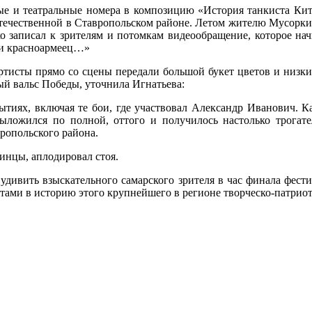
ые и театральные номера в композицию «История танкиста Кита
течественной в Ставропольском районе. Летом жителю Мусорки 
ко записал к зрителям и потомкам видеообращение, которое нач
т и красноармеец…»
артисты прямо со сцены передали большой букет цветов и низк
ый вальс Победы, уточнила Игнатьева:
иях, включая те бои, где участвовал Александр Иванович. Как
ыложился по полной, оттого и получилось настолько трогат
ропольского района.
тинцы, аплодировал стоя.
 удивить взыскательного самарского зрителя в час финала фест
ами в историю этого крупнейшего в регионе творческо-патриот