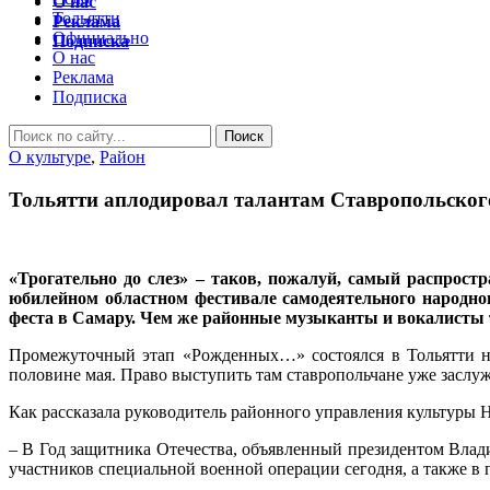
О нас
Тольятти
Реклама
Официально
Подписка
О нас
Реклама
Подписка
О культуре
,
Район
Тольятти аплодировал талантам Ставропольског
«Трогательно до слез» – таков, пожалуй, самый распрос
юбилейном областном фестивале самодеятельного народног
феста в Самару. Чем же районные музыканты и вокалисты 
Промежуточный этап «Рожденных…» состоялся в Тольятти на 
половине мая. Право выступить там ставропольчане уже заслуж
Как рассказала руководитель районного управления культуры Н
– В Год защитника Отечества, объявленный президентом Влад
участников специальной военной операции сегодня, а также в 