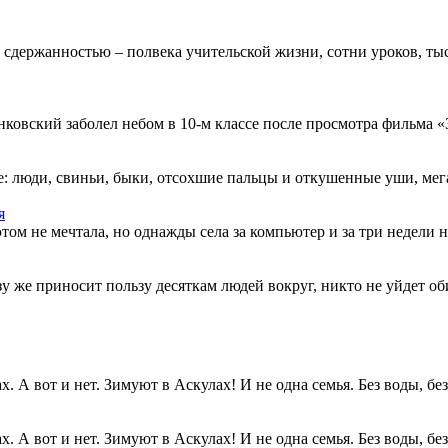
 сдержанностью – полвека учительской жизни, сотни уроков, тыс
овский заболел небом в 10-м классе после просмотра фильма «Зв
: люди, свиньи, быки, отсохшие пальцы и откушенные уши, мегап
я
этом не мечтала, но однажды села за компьютер и за три недели н
разу же приносит пользу десяткам людей вокруг, никто не уйдет о
. А вот и нет. Зимуют в Аскулах! И не одна семья. Без воды, без.
. А вот и нет. Зимуют в Аскулах! И не одна семья. Без воды, без.