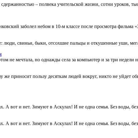
 сдержанностью – полвека учительской жизни, сотни уроков, тыс
овский заболел небом в 10-м классе после просмотра фильма «Зв
: люди, свиньи, быки, отсохшие пальцы и откушенные уши, мегап
я
этом не мечтала, но однажды села за компьютер и за три недели н
разу же приносит пользу десяткам людей вокруг, никто не уйдет о
. А вот и нет. Зимуют в Аскулах! И не одна семья. Без воды, без.
. А вот и нет. Зимуют в Аскулах! И не одна семья. Без воды, без.