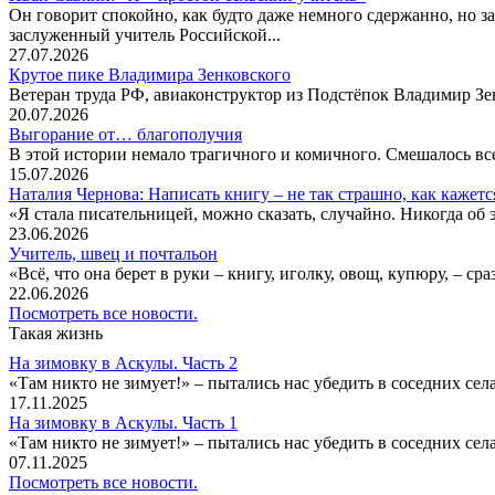
Он говорит спокойно, как будто даже немного сдержанно, но за
заслуженный учитель Российской...
27.07.2026
Крутое пике Владимира Зенковского
Ветеран труда РФ, авиаконструктор из Подстёпок Владимир Зенк
20.07.2026
Выгорание от… благополучия
В этой истории немало трагичного и комичного. Смешалось все
15.07.2026
Наталия Чернова: Написать книгу – не так страшно, как кажетс
«Я стала писательницей, можно сказать, случайно. Никогда об 
23.06.2026
Учитель, швец и почтальон
«Всё, что она берет в руки – книгу, иголку, овощ, купюру, – с
22.06.2026
Посмотреть все новости.
Такая жизнь
На зимовку в Аскулы. Часть 2
«Там никто не зимует!» – пытались нас убедить в соседних селах
17.11.2025
На зимовку в Аскулы. Часть 1
«Там никто не зимует!» – пытались нас убедить в соседних селах
07.11.2025
Посмотреть все новости.