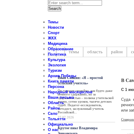
Темы
Новости
Спорт
ЖКХ
Новости Ставропольского райо
Медицина
Образование
темы
область
район
с
Политика
Культура
Экология
Персона
Туризм
Архив Победы
Иван Савкин: «Я – простой
В Сам
Книга памяти
сельский учитель»
Персона
С 1 ию
Он говорит спокойно, как будто даже
Народный месяцеслов
немного сдержанно, но за
Ваши письма
сдержанностью – полвека учительской
Суда 
жизни, сотни уроков, тысячи детских
Область
речног
судеб. Педагог-исследователь,
Район
методист, заслуженный учитель
или за
Российской...
Село
27.07.2026
Тольятти
Ставроп
Официально
Крутое пике Владимира
О нас
Зенковского