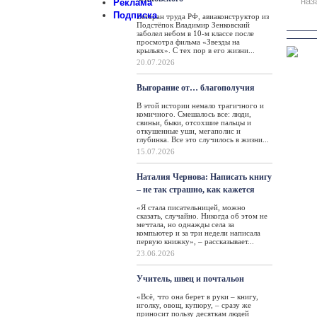
наз
Реклама
Подписка
Ветеран труда РФ, авиаконструктор из
Подстёпок Владимир Зенковский
заболел небом в 10-м классе после
просмотра фильма «Звезды на
крыльях». С тех пор в его жизни...
20.07.2026
Выгорание от… благополучия
В этой истории немало трагичного и
комичного. Смешалось все: люди,
свиньи, быки, отсохшие пальцы и
откушенные уши, мегаполис и
глубинка. Все это случилось в жизни...
15.07.2026
Наталия Чернова: Написать книгу
– не так страшно, как кажется
«Я стала писательницей, можно
сказать, случайно. Никогда об этом не
мечтала, но однажды села за
компьютер и за три недели написала
первую книжку», – рассказывает...
23.06.2026
Учитель, швец и почтальон
«Всё, что она берет в руки – книгу,
иголку, овощ, купюру, – сразу же
приносит пользу десяткам людей