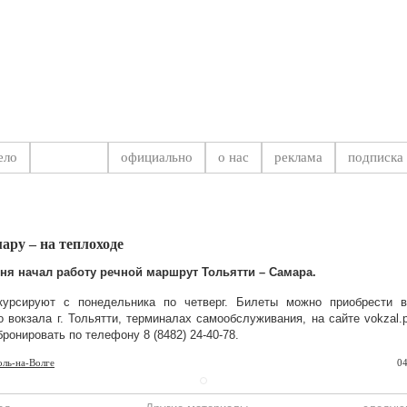
на Самарской области
ело
тольятти
официально
о нас
реклама
подписка
Новости
,
Тол
ару – на теплоходе
ня начал работу речной маршрут Тольятти – Самара.
курсируют с понедельника по четверг. Билеты можно приобрести в
о вокзала г. Тольятти, терминалах самообслуживания, на сайте vokzal.por
бронировать по телефону 8 (8482) 24-40-78.
оль-на-Волге
04