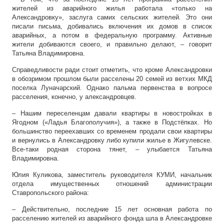
жителей из аварийного жилья работала «только на
Александровку», заслуга самих сельских жителей. Это они
писали письма, добивались включения их домов в список
аварийных, а потом в федеральную программу. Активные
жители добиваются своего, и правильно делают, – говорит
Татьяна Владимировна.
Справедливости ради стоит отметить, что кроме Александровки
в обозримом прошлом были расселены 20 семей из ветхих МКД
поселка Луначарский. Однако пальма первенства в вопросе
расселения, конечно, у александровцев.
– Нашим переселенцам давали квартиры в новостройках в
Ягодном («Ладья Благополучия»), а также в Подстёпках. Но
большинство переехавших со временем продали свои квартиры
и вернулись в Александровку либо купили жилье в Жигулевске.
Все-таки родная сторона тянет, – улыбается Татьяна
Владимировна.
Юлия Куликова, заместитель руководителя КУМИ, начальник
отдела имущественных отношений администрации
Ставропольского района:
– Действительно, последние 15 лет основная работа по
расселению жителей из аварийного фонда шла в Александровке