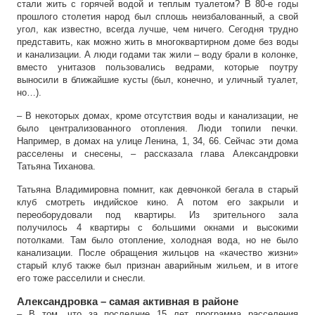
стали жить с горячей водой и теплым туалетом? В 80-е годы
прошлого столетия народ был сплошь неизбалованный, а свой
угол, как известно, всегда лучше, чем ничего. Сегодня трудно
представить, как можно жить в многоквартирном доме без воды
и канализации. А люди годами так жили – воду брали в колонке,
вместо унитазов пользовались ведрами, которые поутру
выносили в ближайшие кусты (был, конечно, и уличный туалет,
но…).
– В некоторых домах, кроме отсутствия воды и канализации, не
было централизованного отопления. Люди топили печки.
Например, в домах на улице Ленина, 1, 34, 66. Сейчас эти дома
расселены и снесены, – рассказала глава Александровки
Татьяна Тиханова.
Татьяна Владимировна помнит, как девчонкой бегала в старый
клуб смотреть индийское кино. А потом его закрыли и
переоборудовали под квартиры. Из зрительного зала
получилось 4 квартиры с большими окнами и высокими
потолками. Там было отопление, холодная вода, но не было
канализации. После обращения жильцов на «качество жизни»
старый клуб также был признан аварийным жильем, и в итоге
его тоже расселили и снесли.
Александровка – самая активная в районе
– В том, что за последние 15 лет программа расселения