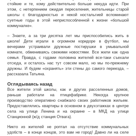
стойкие и те, кому действительно больше некуда идти. При
этом, с нетерпением ожидая переселения, жительницы старой
школы с благодарностью и некой ностальгией вспоминают
суетные годы в этой неприспособленной к жизни «большой
коммуналке».
– Знаете, а за три десятка лет мы приспособились жить в
школе! Дети играли в огромном коридоре в футбол, мы
вечерами устраивали дружные постирушки в умывальной
комнате, обмениваясь свежими новостями. Все жили как одна
семья. Правда, с годами половина жителей все-таки съехали
отсюда, и осталось нас тут совсем мало, но мы по-прежнему
дружны. И будем «охранять» эти стены до самого переезда, –
рассказала Татьяна.
Оглядываясь назад
Все жители этой школы, как и других расселенных домов,
раньше работали на птицефабрике. Некогда крупное
производство оперативно снабжало своих работников жильем.
Предоставлялись квартиры в основном в двухэтажках в центре
села на улице Ленина и на окраине – в МКД на улице
Станционной (ж/д станция Отвага).
Никто из жителей не роптал на отсутствие коммунальных
удобств – в конце концов, это вам не город! Давно ли на селе