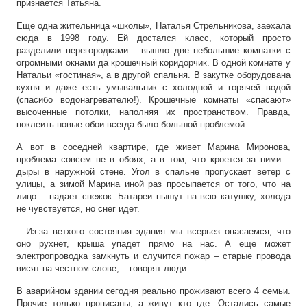
признается Татьяна.
Еще одна жительница «школы», Наталья Стрельникова, заехала
сюда в 1998 году. Ей достался класс, который просто
разделили перегородками – вышло две небольшие комнатки с
огромными окнами да крошечный коридорчик. В одной комнате у
Натальи «гостиная», а в другой спальня. В закутке оборудована
кухня и даже есть умывальник с холодной и горячей водой
(спасибо водонагревателю!). Крошечные комнаты «спасают»
высоченные потолки, наполняя их пространством. Правда,
поклеить новые обои всегда было большой проблемой.
А вот в соседней квартире, где живет Марина Миронова,
проблема совсем не в обоях, а в том, что кроется за ними –
дыры в наружной стене. Угол в спальне пропускает ветер с
улицы, а зимой Марина иной раз просыпается от того, что на
лицо… падает снежок. Батареи пышут на всю катушку, холода
не чувствуется, но снег идет.
– Из-за ветхого состояния здания мы всерьез опасаемся, что
оно рухнет, крыша упадет прямо на нас. А еще может
электропроводка замкнуть и случится пожар – старые провода
висят на честном слове, – говорят люди.
В аварийном здании сегодня реально проживают всего 4 семьи.
Прочие только прописаны, а живут кто где. Остались самые