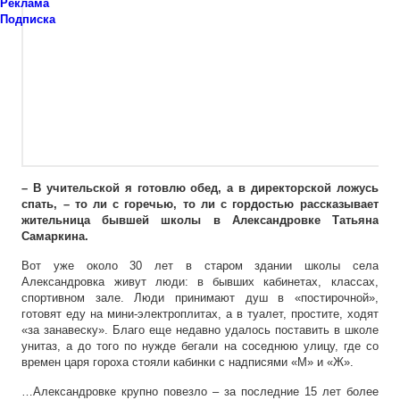
Реклама
Подписка
– В учительской я готовлю обед, а в директорской ложусь
спать, – то ли с горечью, то ли с гордостью рассказывает
жительница бывшей школы в Александровке Татьяна
Самаркина.
Вот уже около 30 лет в старом здании школы села
Александровка живут люди: в бывших кабинетах, классах,
спортивном зале. Люди принимают душ в «постирочной»,
готовят еду на мини-электроплитах, а в туалет, простите, ходят
«за занавеску». Благо еще недавно удалось поставить в школе
унитаз, а до того по нужде бегали на соседнюю улицу, где со
времен царя гороха стояли кабинки с надписями «М» и «Ж».
…Александровке крупно повезло – за последние 15 лет более