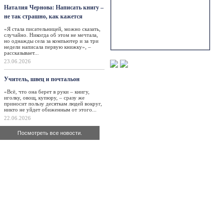
Наталия Чернова: Написать книгу –
не так страшно, как кажется
«Я стала писательницей, можно сказать,
случайно. Никогда об этом не мечтала,
но однажды села за компьютер и за три
недели написала первую книжку», –
рассказывает...
23.06.2026
Учитель, швец и почтальон
«Всё, что она берет в руки – книгу,
иголку, овощ, купюру, – сразу же
приносит пользу десяткам людей вокруг,
никто не уйдет обиженным от этого...
22.06.2026
Посмотреть все новости.