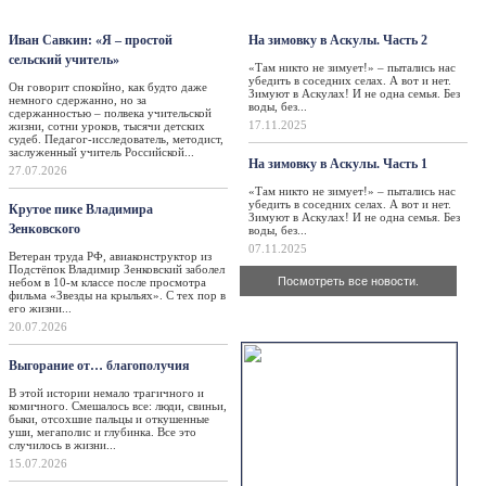
Персона
Такая жизнь
Иван Савкин: «Я – простой
На зимовку в Аскулы. Часть 2
сельский учитель»
«Там никто не зимует!» – пытались нас
убедить в соседних селах. А вот и нет.
Он говорит спокойно, как будто даже
Зимуют в Аскулах! И не одна семья. Без
немного сдержанно, но за
воды, без...
сдержанностью – полвека учительской
17.11.2025
жизни, сотни уроков, тысячи детских
судеб. Педагог-исследователь, методист,
заслуженный учитель Российской...
На зимовку в Аскулы. Часть 1
27.07.2026
«Там никто не зимует!» – пытались нас
убедить в соседних селах. А вот и нет.
Крутое пике Владимира
Зимуют в Аскулах! И не одна семья. Без
Зенковского
воды, без...
07.11.2025
Ветеран труда РФ, авиаконструктор из
Подстёпок Владимир Зенковский заболел
Посмотреть все новости.
небом в 10-м классе после просмотра
фильма «Звезды на крыльях». С тех пор в
его жизни...
Актуально
20.07.2026
Выгорание от… благополучия
В этой истории немало трагичного и
комичного. Смешалось все: люди, свиньи,
быки, отсохшие пальцы и откушенные
уши, мегаполис и глубинка. Все это
случилось в жизни...
15.07.2026