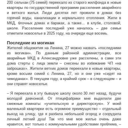
200 сельчан (75 семей) переехало из старого жилфонда в новые
квартиры по государственной программе расселения аварийного
и ветхого жилья. Люди десятки лет прожили в домах без
горячей воды, канализации и нормального отопления. Жили в
МКД, блочных домах и бараках, а также… в клубе, столовой,
школе. Расселение последней уже началось – две семьи
отметили новоселье в 2025 году, на очереди еще восемь.
Последние из могикан
Жителей общежития на Ленина, 27 можно назвать «последними
из могикан». По данным районной администрации, все
аварийные МКД в Александровке уже расселены, а сами эти
дома стерты с лица земли – снесены во избежание ЧП «на
заброшках». Жители ветхих домов переехали в новые квартиры,
кроме восьми семей с Ленина, 27, но и они уже «сидят на
чемоданах». В текущем году, а крайний срок – в следующем – и
они справят новоселье.
– Я переехала в эту бывшую школу около 30 лет назад, будучи
молодой девчонкой. От птицефабрики мне выделили две
смежные комнаты: «учительскую и директорскую». У моей
маленькой квартирки есть огромное преимущество – отдельный
выход на улицу, где я разбила небольшой огород и соорудила
личный летний душ! Так что мне мое жилье очень даже
нравится, вот только с коммунальными удобствами проблема, –