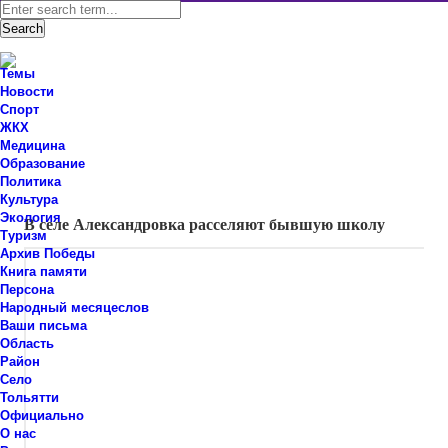
Темы
Новости
Спорт
ЖКХ
Новости Ставропольского района Самарской области
Медицина
Знаем мы – знаете вы!
Образование
Политика
Новости
,
Село
Культура
Экология
В селе Александровка расселяют бывшую школу
Туризм
Архив Победы
Книга памяти
Персона
Народный месяцеслов
Ваши письма
Область
Район
Село
Тольятти
Официально
О нас