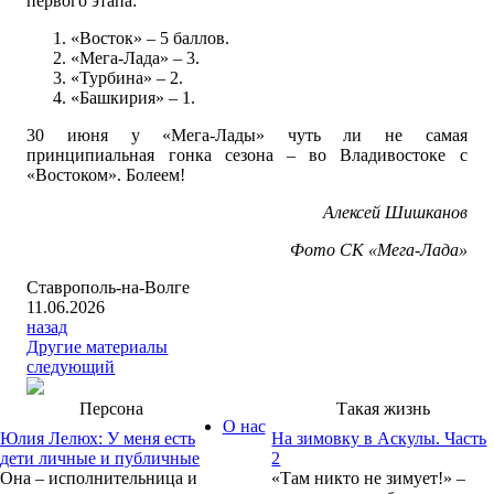
первого этапа:
«Восток» – 5 баллов.
«Мега-Лада» – 3.
«Турбина» – 2.
«Башкирия» – 1.
30 июня у «Мега-Лады» чуть ли не самая
принципиальная гонка сезона – во Владивостоке с
«Востоком». Болеем!
Алексей Шишканов
Фото СК «Мега-Лада»
Ставрополь-на-Волге
11.06.2026
назад
Другие материалы
следующий
Персона
Такая жизнь
О нас
Юлия Лелюх: У меня есть
На зимовку в Аскулы. Часть
дети личные и публичные
2
Она – исполнительница и
«Там никто не зимует!» –