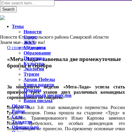
Темы
Новости
Новости Ставропольского района Самарской области
Спорт
Знаем мы – знаете вы!
ЖКХ
O спорте
Медицина
,
Тольятти
Образование
Политика
«Мега-Лада» завоевала две промежуточные
Культура
бронзы и серебро
Экология
Туризм
Архив Победы
Книга памяти
За минувшую неделю «Мега-Лада» успела стать
Персона
призером трех этапов двух различных командных
Народный месяцеслов
соревнований по спидвею.
Ваши письма
Область
Вначале был 3-й этап командного первенства России
Район
среди юниоров. Гонка прошла на стадионе «Труд» в
Село
Балаково. Травмированного Илью Карпова заменил
Тольятти
Никита Требунских, но особых дивидендов это
Официально
тольяттинцам не принесло. По-прежнему основные очки