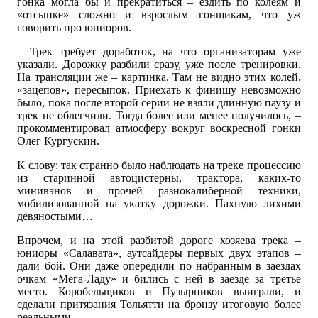
гонка могла бы и прекратиться – ездить по колеям и
«отсыпке» сложно и взрослым гонщикам, что уж
говорить про юниоров.
– Трек требует доработок, на что организаторам уже
указали. Дорожку разбили сразу, уже после тренировки.
На трансляции же – картинка. Там не видно этих колей,
«зацепов», пересыпок. Приехать к финишу невозможно
было, пока после второй серии не взяли длинную паузу и
трек не облегчили. Тогда более или менее получилось, –
прокомментировал атмосферу вокруг воскресной гонки
Олег Кургускин.
К слову: так странно было наблюдать на треке процессию
из старинной автоцистерны, трактора, каких-то
минивэнов и прочей разнокалиберной техники,
мобилизованной на укатку дорожки. Пахнуло лихими
девяностыми…
Впрочем, и на этой разбитой дороге хозяева трека –
юниоры «Салавата», аутсайдеры первых двух этапов –
дали бой. Они даже опередили по набранным в заездах
очкам «Мега-Ладу» и бились с ней в заезде за третье
место. Коробельщиков и Пузырников выиграли, и
сделали притязания Тольятти на бронзу итоговую более
реальными.