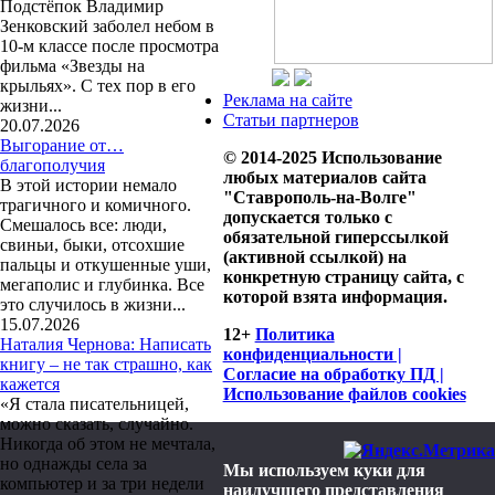
Подстёпок Владимир
Зенковский заболел небом в
10-м классе после просмотра
фильма «Звезды на
крыльях». С тех пор в его
Реклама на сайте
жизни...
Статьи партнеров
20.07.2026
Выгорание от…
© 2014-2025 Использование
благополучия
любых материалов сайта
В этой истории немало
"Ставрополь-на-Волге"
трагичного и комичного.
допускается только с
Смешалось все: люди,
обязательной гиперссылкой
свиньи, быки, отсохшие
(активной ссылкой) на
пальцы и откушенные уши,
конкретную страницу сайта, с
мегаполис и глубинка. Все
которой взята информация.
это случилось в жизни...
15.07.2026
12+
Политика
Наталия Чернова: Написать
конфиденциальности |
книгу – не так страшно, как
Согласие на обработку ПД |
кажется
Использование файлов cookies
«Я стала писательницей,
можно сказать, случайно.
Никогда об этом не мечтала,
но однажды села за
Мы используем куки для
компьютер и за три недели
наилучшего представления