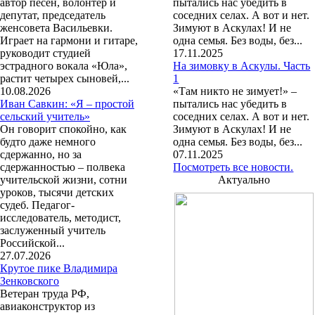
автор песен, волонтер и
пытались нас убедить в
депутат, председатель
соседних селах. А вот и нет.
женсовета Васильевки.
Зимуют в Аскулах! И не
Играет на гармони и гитаре,
одна семья. Без воды, без...
руководит студией
17.11.2025
эстрадного вокала «Юла»,
На зимовку в Аскулы. Часть
растит четырех сыновей,...
1
10.08.2026
«Там никто не зимует!» –
Иван Савкин: «Я – простой
пытались нас убедить в
сельский учитель»
соседних селах. А вот и нет.
Он говорит спокойно, как
Зимуют в Аскулах! И не
будто даже немного
одна семья. Без воды, без...
сдержанно, но за
07.11.2025
сдержанностью – полвека
Посмотреть все новости.
учительской жизни, сотни
Актуально
уроков, тысячи детских
судеб. Педагог-
исследователь, методист,
заслуженный учитель
Российской...
27.07.2026
Крутое пике Владимира
Зенковского
Ветеран труда РФ,
авиаконструктор из