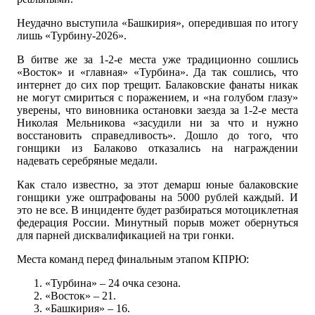
Неудачно выступила «Башкирия», опередившая по итогу
лишь «Турбину-2026».
В битве же за 1-2-е места уже традиционно сошлись
«Восток» и «главная» «Турбина». Да так сошлись, что
интернет до сих пор трещит. Балаковские фанаты никак
не могут смириться с поражением, и «на голубом глазу»
уверены, что виновника остановки заезда за 1-2-е места
Николая Мельникова «засудили ни за что и нужно
восстановить справедливость». Дошло до того, что
гонщики из Балаково отказались на награждении
надевать серебряные медали.
Как стало известно, за этот демарш юные балаковские
гонщики уже оштрафованы на 5000 рублей каждый. И
это не все. В инциденте будет разбираться мотоциклетная
федерация России. Минутный порыв может обернуться
для парней дисквалификацией на три гонки.
Места команд перед финальным этапом КПРЮ:
«Турбина» – 24 очка сезона.
«Восток» – 21.
«Башкирия» – 16.