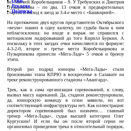
О нас
вез Матвей Коробельщиков – 9. У Требунских и Дмитрия
Реклама
Пузырникова – по два. 13 очков в предварительных
Подписка
стартах и выход в заезд за 3-4-е место с «Башкирией».
На протяжении двух кругов представители Октябрьского
«везли» наших в одну калитку, но судьба была к ним
неблагосклонна: на входе в вираж не справился с
мотоциклом лидировавший до того Кирилл Буркин. А
поскольку в этих заездах очки начисляются по формуле:
4-3-2-0, второе и третье места Коробельщикова и
Пузырникова принесли «Мега-Ладе» 5 очков и бронзу
этапа.
Второй раз подряд юниоры «Мега-Лады» стали
бронзовыми этапа КПРЮ в воскресенье в Салавате на
треке реконструированного стадиона «Авангард».
Трек, как и сама организация соревнований, к слову,
вызвал массу нареканий. Да, стадион реконструировали,
да, юниорскую команду в сезон заявили, но вот
соответствующей инфраструктуры нет. Как иллюстрация:
директором соревнований был назначен… главный
тренер «Мега-Лады», судья высшей категории Олег
Кургускин! И если бы он после второй серии не
организовал приведение трека в относительный порядок,