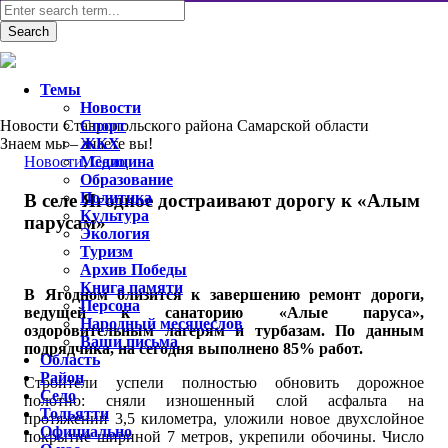
Темы
Новости
Новости Ставропольского района Самарской области
Спорт
Знаем мы – знаете вы!
ЖКХ
Новости
Медицина
,
Село
Образование
Политика
В селе Ягодное достраивают дорогу к «Алым
Культура
парусам»
Экология
Туризм
Архив Победы
Книга памяти
В Ягодном близится к завершению ремонт дороги,
Персона
ведущей к санаторию «Алые паруса»,
Народный месяцеслов
оздоровительным лагерям и турбазам. По данным
Ваши письма
подрядчика, на сегодня выполнено 85% работ.
Область
Район
Строители успели полностью обновить дорожное
Село
полотно: сняли изношенный слой асфальта на
Тольятти
протяжении 3,5 километра, уложили новое двухслойное
Официально
покрытие шириной 7 метров, укрепили обочины. Число