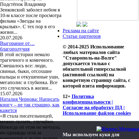
Подстёпок Владимир
Зенковский заболел небом в
10-м классе после просмотра
фильма «Звезды на
крыльях». С тех пор в его
Реклама на сайте
жизни...
Статьи партнеров
20.07.2026
Выгорание от…
© 2014-2025 Использование
благополучия
любых материалов сайта
В этой истории немало
"Ставрополь-на-Волге"
трагичного и комичного.
допускается только с
Смешалось все: люди,
обязательной гиперссылкой
свиньи, быки, отсохшие
(активной ссылкой) на
пальцы и откушенные уши,
конкретную страницу сайта, с
мегаполис и глубинка. Все
которой взята информация.
это случилось в жизни...
15.07.2026
12+
Политика
Наталия Чернова: Написать
конфиденциальности |
книгу – не так страшно, как
Согласие на обработку ПД |
кажется
Использование файлов cookies
«Я стала писательницей,
можно сказать, случайно.
Никогда об этом не мечтала,
но однажды села за
Мы используем куки для
компьютер и за три недели