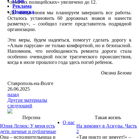
О нас
«лежачих полицейских» увеличено до 12.
Реклама
Подписка
«До конца июня мы планируем завершить все работы.
Осталось установить 60 дорожных знаков и нанести
разметку», – сообщил газете представитель подрядной
организации.
Эти меры, будем надеяться, помогут сделать дорогу к
«Алым парусам» не только комфортной, но и безопасной.
Напомним, что необходимость ремонта дороги стала
особенно очевидной после трагического происшествия,
когда в июле прошлого года здесь погиб ребенок.
Оксана Белова
Ставрополь-на-Волге
26.06.2025
назад
Другие материалы
следующий
Персона
Такая жизнь
О нас
Юлия Лелюх: У меня есть
На зимовку в Аскулы. Часть
дети личные и публичные
2
Она – исполнительница и
«Там никто не зимует!» –