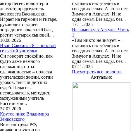
автор песен, волонтер и
пытались нас убедить в
депутат, председатель
соседних селах. А вот и нет.
женсовета Васильевки.
Зимуют в Аскулах! И не
Играет на гармони и гитаре,
одна семья. Без воды, без...
руководит студией
17.11.2025
эстрадного вокала «Юла»,
На зимовку в Аскулы. Часть
растит четырех сыновей,...
1
10.08.2026
«Там никто не зимует!» –
Иван Савкин: «Я – простой
пытались нас убедить в
сельский учитель»
соседних селах. А вот и нет.
Он говорит спокойно, как
Зимуют в Аскулах! И не
будто даже немного
одна семья. Без воды, без...
сдержанно, но за
07.11.2025
сдержанностью – полвека
Посмотреть все новости.
учительской жизни, сотни
Актуально
уроков, тысячи детских
судеб. Педагог-
исследователь, методист,
заслуженный учитель
Российской...
27.07.2026
Крутое пике Владимира
Зенковского
Ветеран труда РФ,
авиаконструктор из