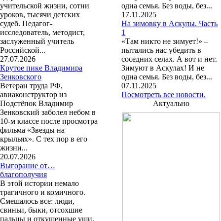
учительской жизни, сотни
одна семья. Без воды, без...
уроков, тысячи детских
17.11.2025
судеб. Педагог-
На зимовку в Аскулы. Часть
исследователь, методист,
1
заслуженный учитель
«Там никто не зимует!» –
Российской...
пытались нас убедить в
27.07.2026
соседних селах. А вот и нет.
Крутое пике Владимира
Зимуют в Аскулах! И не
Зенковского
одна семья. Без воды, без...
Ветеран труда РФ,
07.11.2025
авиаконструктор из
Посмотреть все новости.
Подстёпок Владимир
Актуально
Зенковский заболел небом в
10-м классе после просмотра
фильма «Звезды на
крыльях». С тех пор в его
жизни...
20.07.2026
Выгорание от…
благополучия
В этой истории немало
трагичного и комичного.
Смешалось все: люди,
свиньи, быки, отсохшие
пальцы и откушенные уши,