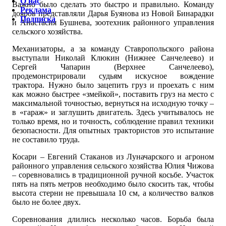
О нас
Важно было сделать это быстро и правильно. Команду
Реклама
дояров представляли Дарья Буянова из Новой Бинарадки
Подписка
и Анастасия Бушнева, зоотехник районного управления
сельского хозяйства.
Механизаторы, а за команду Ставропольского района
выступали Николай Клюкин (Нижнее Санчелеево) и
Сергей Чапарин (Верхнее Санчелеево),
продемонстрировали судьям искусное вождение
трактора. Нужно было зацепить груз и проехать с ним
как можно быстрее «змейкой», поставить груз на место с
максимальной точностью, вернуться на исходную точку –
в «гараж» и заглушить двигатель. Здесь учитывалось не
только время, но и точность, соблюдение правил техники
безопасности. Для опытных трактористов это испытание
не составило труда.
Косари – Евгений Стаканов из Луначарского и агроном
районного управления сельского хозяйства Юлия Чижова
– соревновались в традиционной ручной косьбе. Участок
пять на пять метров необходимо было скосить так, чтобы
высота стерни не превышала 10 см, а количество валков
было не более двух.
Соревнования длились несколько часов. Борьба была