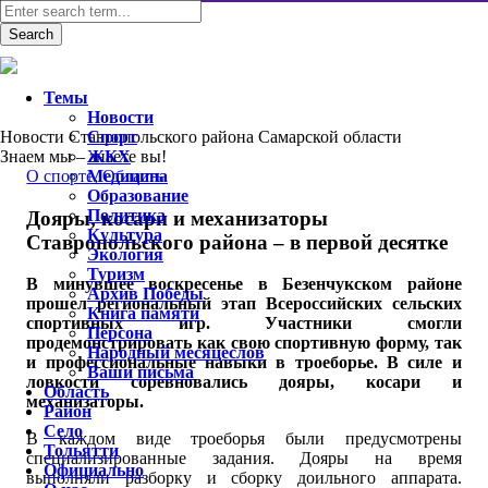
Темы
Новости
Новости Ставропольского района Самарской области
Спорт
Знаем мы – знаете вы!
ЖКХ
O спорте
Медицина
,
Область
Образование
Политика
Дояры, косари и механизаторы
Культура
Ставропольского района – в первой десятке
Экология
Туризм
В минувшее воскресенье в Безенчукском районе
Архив Победы
прошел региональный этап Всероссийских сельских
Книга памяти
спортивных игр. Участники смогли
Персона
продемонстрировать как свою спортивную форму, так
Народный месяцеслов
и профессиональные навыки в троеборье. В силе и
Ваши письма
ловкости соревновались дояры, косари и
Область
механизаторы.
Район
Село
В каждом виде троеборья были предусмотрены
Тольятти
специализированные задания. Дояры на время
Официально
выполняли разборку и сборку доильного аппарата.