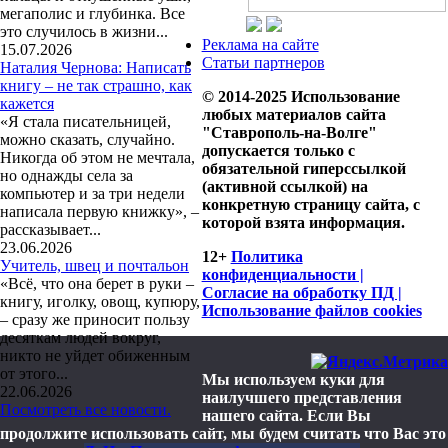
мегаполис и глубинка. Все
это случилось в жизни...
Реклама на сайте
15.07.2026
Статьи партнеров
Наталия Чернова: Написать
книгу – не так страшно, как
© 2014-2025 Использование
кажется
любых материалов сайта
«Я стала писательницей,
"Ставрополь-на-Волге"
можно сказать, случайно.
допускается только с
Никогда об этом не мечтала,
обязательной гиперссылкой
но однажды села за
(активной ссылкой) на
компьютер и за три недели
конкретную страницу сайта, с
написала первую книжку», –
которой взята информация.
рассказывает...
23.06.2026
12+
Политика
Учитель, швец и почтальон
конфиденциальности |
«Всё, что она берет в руки –
Согласие на обработку ПД |
книгу, иголку, овощ, купюру,
Использование файлов cookies
– сразу же приносит пользу
десяткам людей вокруг,
никто не уйдет обиженным
от этого...
Мы используем куки для
22.06.2026
наилучшего представления
Посмотреть все новости.
нашего сайта. Если Вы
продолжите использовать сайт, мы будем считать что Вас это