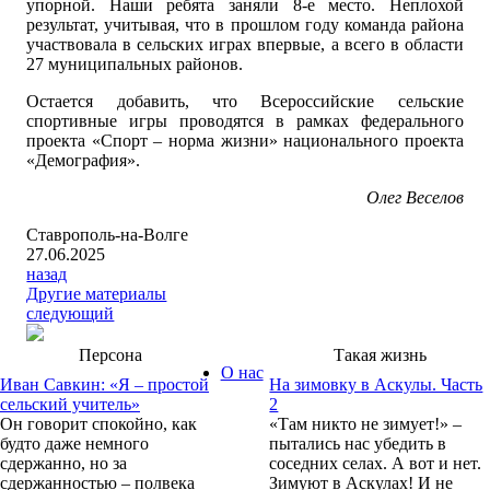
упорной. Наши ребята заняли 8-е место. Неплохой
результат, учитывая, что в прошлом году команда района
участвовала в сельских играх впервые, а всего в области
27 муниципальных районов.
Остается добавить, что Всероссийские сельские
спортивные игры проводятся в рамках федерального
проекта «Спорт – норма жизни» национального проекта
«Демография».
Олег Веселов
Ставрополь-на-Волге
27.06.2025
назад
Другие материалы
следующий
Персона
Такая жизнь
О нас
Иван Савкин: «Я – простой
На зимовку в Аскулы. Часть
сельский учитель»
2
Он говорит спокойно, как
«Там никто не зимует!» –
будто даже немного
пытались нас убедить в
сдержанно, но за
соседних селах. А вот и нет.
сдержанностью – полвека
Зимуют в Аскулах! И не