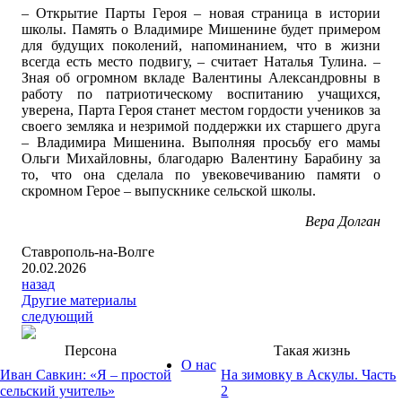
– Открытие Парты Героя – новая страница в истории
школы. Память о Владимире Мишенине будет примером
для будущих поколений, напоминанием, что в жизни
всегда есть место подвигу, – считает Наталья Тулина. –
Зная об огромном вкладе Валентины Александровны в
работу по патриотическому воспитанию учащихся,
уверена, Парта Героя станет местом гордости учеников за
своего земляка и незримой поддержки их старшего друга
– Владимира Мишенина. Выполняя просьбу его мамы
Ольги Михайловны, благодарю Валентину Барабину за
то, что она сделала по увековечиванию памяти о
скромном Герое – выпускнике сельской школы.
Вера Долган
Ставрополь-на-Волге
20.02.2026
назад
Другие материалы
следующий
Персона
Такая жизнь
О нас
Иван Савкин: «Я – простой
На зимовку в Аскулы. Часть
сельский учитель»
2