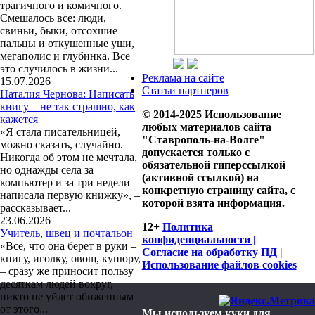
трагичного и комичного.
Смешалось все: люди,
свиньи, быки, отсохшие
пальцы и откушенные уши,
мегаполис и глубинка. Все
это случилось в жизни...
Реклама на сайте
15.07.2026
Статьи партнеров
Наталия Чернова: Написать
книгу – не так страшно, как
© 2014-2025 Использование
кажется
любых материалов сайта
«Я стала писательницей,
"Ставрополь-на-Волге"
можно сказать, случайно.
допускается только с
Никогда об этом не мечтала,
обязательной гиперссылкой
но однажды села за
(активной ссылкой) на
компьютер и за три недели
конкретную страницу сайта, с
написала первую книжку», –
которой взята информация.
рассказывает...
23.06.2026
12+
Политика
Учитель, швец и почтальон
конфиденциальности |
«Всё, что она берет в руки –
Согласие на обработку ПД |
книгу, иголку, овощ, купюру,
Использование файлов cookies
– сразу же приносит пользу
десяткам людей вокруг,
никто не уйдет обиженным
от этого...
Мы используем куки для