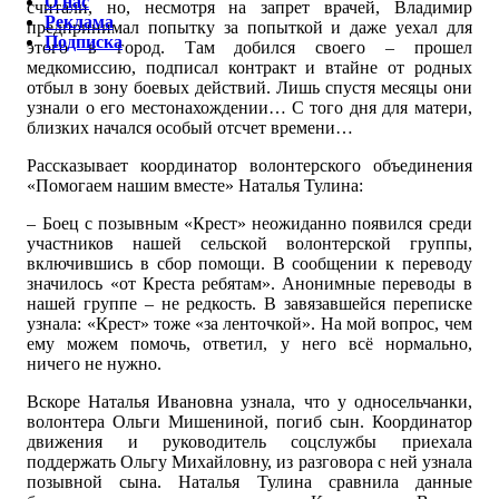
О нас
считали, но, несмотря на запрет врачей, Владимир
Реклама
предпринимал попытку за попыткой и даже уехал для
Подписка
этого в город. Там добился своего – прошел
медкомиссию, подписал контракт и втайне от родных
отбыл в зону боевых действий. Лишь спустя месяцы они
узнали о его местонахождении… С того дня для матери,
близких начался особый отсчет времени…
Рассказывает координатор волонтерского объединения
«Помогаем нашим вместе» Наталья Тулина:
– Боец с позывным «Крест» неожиданно появился среди
участников нашей сельской волонтерской группы,
включившись в сбор помощи. В сообщении к переводу
значилось «от Креста ребятам». Анонимные переводы в
нашей группе – не редкость. В завязавшейся переписке
узнала: «Крест» тоже «за ленточкой». На мой вопрос, чем
ему можем помочь, ответил, у него всё нормально,
ничего не нужно.
Вскоре Наталья Ивановна узнала, что у односельчанки,
волонтера Ольги Мишениной, погиб сын. Координатор
движения и руководитель соцслужбы приехала
поддержать Ольгу Михайловну, из разговора с ней узнала
позывной сына. Наталья Тулина сравнила данные