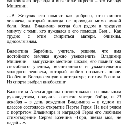
банковского перевода и выяснила: «Крест» – это Володя
Мишенин.
…В Жигулях его помнят как доброго, отзывчивого
человека, который никогда не проходил мимо чужой
боли, беды. Владимир всегда был рядом в трудную
минуту с теми, кто нуждался в его помощи. Был… Как
трудно с этим смириться матери, близким,
односельчанам.
Валентина Барабина, учитель, решила, что имя
достойного земляка нужно увековечить. Владимир
Мишенин – выпускник местной школы, его помнят как
способного ученика, воспитанного и уважительного
молодого человека, который любил познавать новое.
Особенно Володю тянуло к литературе, стихам Есенина.
Из спорта выбрал кикбоксинг.
Валентина Александровна посоветовалась со школьным
руководством, получила согласие матери бойца, и 23
декабря – в день рождения Владимира – в одном из
классов состоялось открытие Парты Героя. На ней рядом
с портретом Владимира и наградой Героя его любимое
стихотворение Сергея Есенина «Гори, звезда моя, не
падай…».