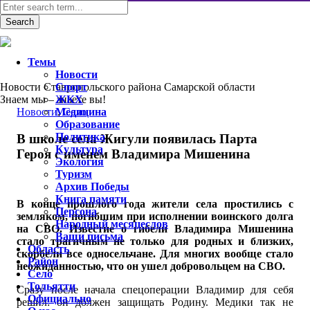
Темы
Новости
Новости Ставропольского района Самарской области
Спорт
Знаем мы – знаете вы!
ЖКХ
Новости
Медицина
,
Село
Образование
Политика
В школе села Жигули появилась Парта
Культура
Героя с именем Владимира Мишенина
Экология
Туризм
Архив Победы
Книга памяти
В конце прошлого года жители села простились с
Персона
земляком, погибшим при исполнении воинского долга
Народный месяцеслов
на СВО. Известие о гибели Владимира Мишенина
Ваши письма
стало трагичным не только для родных и близких,
Область
скорбели все односельчане. Для многих вообще стало
Район
неожиданностью, что он ушел добровольцем на СВО.
Село
Тольятти
Сразу после начала спецоперации Владимир для себя
Официально
решил: он должен защищать Родину. Медики так не