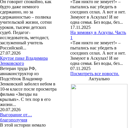
Он говорит спокойно, как
«Там никто не зимует!» –
будто даже немного
пытались нас убедить в
сдержанно, но за
соседних селах. А вот и нет.
сдержанностью – полвека
Зимуют в Аскулах! И не
учительской жизни, сотни
одна семья. Без воды, без...
уроков, тысячи детских
17.11.2025
судеб. Педагог-
На зимовку в Аскулы. Часть
исследователь, методист,
1
заслуженный учитель
«Там никто не зимует!» –
Российской...
пытались нас убедить в
27.07.2026
соседних селах. А вот и нет.
Крутое пике Владимира
Зимуют в Аскулах! И не
Зенковского
одна семья. Без воды, без...
Ветеран труда РФ,
07.11.2025
авиаконструктор из
Посмотреть все новости.
Подстёпок Владимир
Актуально
Зенковский заболел небом в
10-м классе после просмотра
фильма «Звезды на
крыльях». С тех пор в его
жизни...
20.07.2026
Выгорание от…
благополучия
В этой истории немало