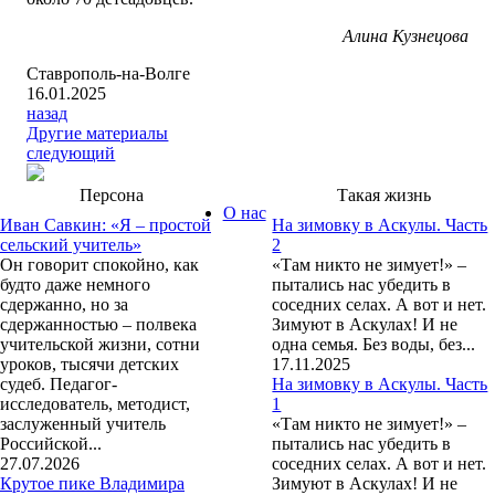
Алина Кузнецова
Ставрополь-на-Волге
16.01.2025
назад
Другие материалы
следующий
Персона
Такая жизнь
О нас
Иван Савкин: «Я – простой
На зимовку в Аскулы. Часть
сельский учитель»
2
Он говорит спокойно, как
«Там никто не зимует!» –
будто даже немного
пытались нас убедить в
сдержанно, но за
соседних селах. А вот и нет.
сдержанностью – полвека
Зимуют в Аскулах! И не
учительской жизни, сотни
одна семья. Без воды, без...
уроков, тысячи детских
17.11.2025
судеб. Педагог-
На зимовку в Аскулы. Часть
исследователь, методист,
1
заслуженный учитель
«Там никто не зимует!» –
Российской...
пытались нас убедить в
27.07.2026
соседних селах. А вот и нет.
Крутое пике Владимира
Зимуют в Аскулах! И не