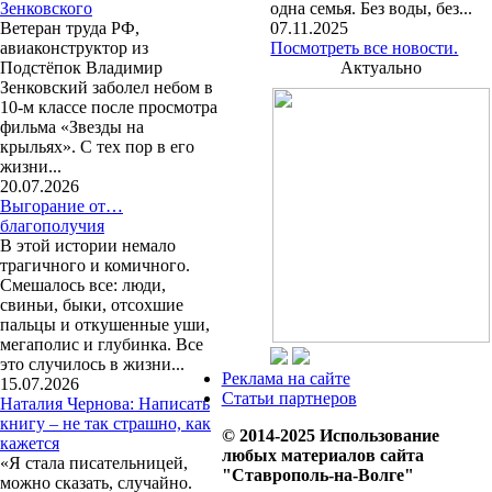
Зенковского
одна семья. Без воды, без...
Ветеран труда РФ,
07.11.2025
авиаконструктор из
Посмотреть все новости.
Подстёпок Владимир
Актуально
Зенковский заболел небом в
10-м классе после просмотра
фильма «Звезды на
крыльях». С тех пор в его
жизни...
20.07.2026
Выгорание от…
благополучия
В этой истории немало
трагичного и комичного.
Смешалось все: люди,
свиньи, быки, отсохшие
пальцы и откушенные уши,
мегаполис и глубинка. Все
это случилось в жизни...
Реклама на сайте
15.07.2026
Статьи партнеров
Наталия Чернова: Написать
книгу – не так страшно, как
© 2014-2025 Использование
кажется
любых материалов сайта
«Я стала писательницей,
"Ставрополь-на-Волге"
можно сказать, случайно.