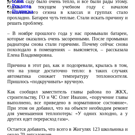
О нас
детском саду было очень тепло, и все были рады этому.
Реклама
Однако в текущем учебном году с началом
Подписка
отопительного сезона в классах и группах стало
прохладно. Батареи чуть теплые. Стали искать причину и
решать проблему.
– В ноябре прошлого года у нас промывали батареи,
которые оказались очень засоренными. После промывки
радиаторы снова стали горячими. Почему сейчас снова
похолодало в помещениях – выясняется, – рассказала
Елена Владимировна.
Причина в этот раз, как и подозревали, крылась в том,
что на улице достаточно тепло: в таких случаях
автоматика снижает температуру теплоносителя.
Пришлось «подкручивать» вручную.
Как сообщил заместитель главы района по ЖКХ,
строительству, ГО и ЧС Олег Ивахин, «поручение главы
выполнено, все приведено в нормативное состояние».
При этом он добавил, что на объекте необходим ремонт
для уменьшения теплопотерь: «У одних холодно, а у
других идет перерасход газа».
Остается добавить, что всего в Жигулях 123 школьника и
около 70 детсадовцев.