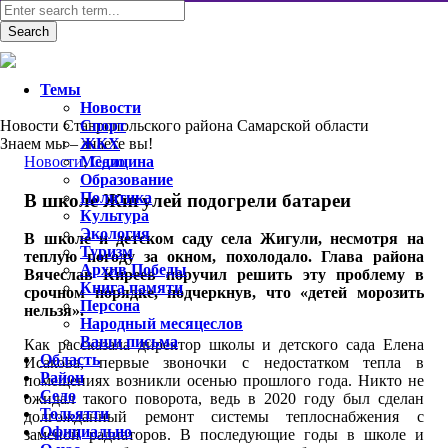
Темы
Новости
Новости Ставропольского района Самарской области
Спорт
Знаем мы – знаете вы!
ЖКХ
Новости
Медицина
,
Село
Образование
Политика
В школе Жигулей подогрели батареи
Культура
Экология
В школе и детском саду села Жигули, несмотря на
Туризм
теплую погоду за окном, похолодало. Глава района
Архив Победы
Вячеслав Киреев поручил решить эту проблему в
Книга памяти
срочном порядке, подчеркнув, что «детей морозить
Персона
нельзя».
Народный месяцеслов
Ваши письма
Как рассказала директор школы и детского сада Елена
Область
Исакова, первые звоночки с недостатком тепла в
Район
помещениях возникли осенью прошлого года. Никто не
Село
ожидал такого поворота, ведь в 2020 году был сделан
Тольятти
долгожданный ремонт системы теплоснабжения с
Официально
заменой радиаторов. В последующие годы в школе и