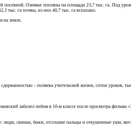
й посевной. Озимые посеяны на площади 23,7 тыс. га. Под уро
3 тыс. га почвы, из них 40,7 тыс. га вспахано.
я на земле.
 сдержанностью – полвека учительской жизни, сотни уроков, тыс
овский заболел небом в 10-м классе после просмотра фильма «Зв
: люди, свиньи, быки, отсохшие пальцы и откушенные уши, мегап