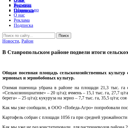
О нас
Тольятти
Реклама
Официально
Подписка
О нас
Реклама
Подписка
Новости
,
Район
В Ставропольском районе подвели итоги сельскох
Общая посевная площадь сельскохозяйственных культур со
зерновых и зернобобовых культур.
Озимая пшеница убрана в районе на площади 21,3 тыс. га со
«Сельхозинициативе» – 20 ц/га); ячмень – 15,1 тыс. га, 27,7 ц/г
берега» – 25 ц/га); кукуруза на зерно – 7,7 тыс. га, 35,5 ц/га; соя –
Как мы уже сообщали, в ООО «Победа-Агро» попробовали посеят
Картофель собран с площади 1056 га при средней урожайности 27
Как мы уже не раз констатировали, для растениеводов района 