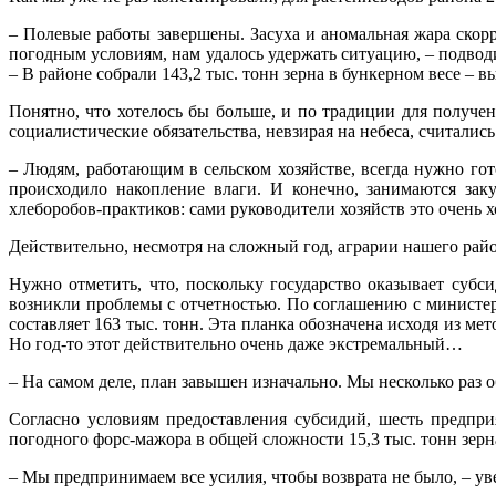
– Полевые работы завершены. Засуха и аномальная жара скор
погодным условиям, нам удалось удержать ситуацию, – подвод
– В районе собрали 143,2 тыс. тонн зерна в бункерном весе – в
Понятно, что хотелось бы больше, и по традиции для получ
социалистические обязательства, невзирая на небеса, считались
– Людям, работающим в сельском хозяйстве, всегда нужно гот
происходило накопление влаги. И конечно, занимаются за
хлеборобов-практиков: сами руководители хозяйств это очень
Действительно, несмотря на сложный год, аграрии нашего район
Нужно отметить, что, поскольку государство оказывает суб
возникли проблемы с отчетностью. По соглашению с министерс
составляет 163 тыс. тонн. Эта планка обозначена исходя из ме
Но год-то этот действительно очень даже экстремальный…
– На самом деле, план завышен изначально. Мы несколько раз 
Согласно условиям предоставления субсидий, шесть предпр
погодного форс-мажора в общей сложности 15,3 тыс. тонн зерн
– Мы предпринимаем все усилия, чтобы возврата не было, – у