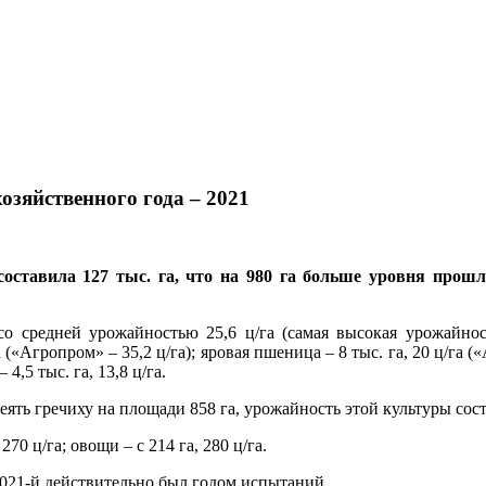
озяйственного года – 2021
ставила 127 тыс. га, что на 980 га больше уровня прошло
 средней урожайностью 25,6 ц/га (самая высокая урожайность
а («Агропром» – 35,2 ц/га); яровая пшеница – 8 тыс. га, 20 ц/га («
 4,5 тыс. га, 13,8 ц/га.
ь гречиху на площади 858 га, урожайность этой культуры соста
0 ц/га; овощи – с 214 га, 280 ц/га.
2021-й действительно был годом испытаний.