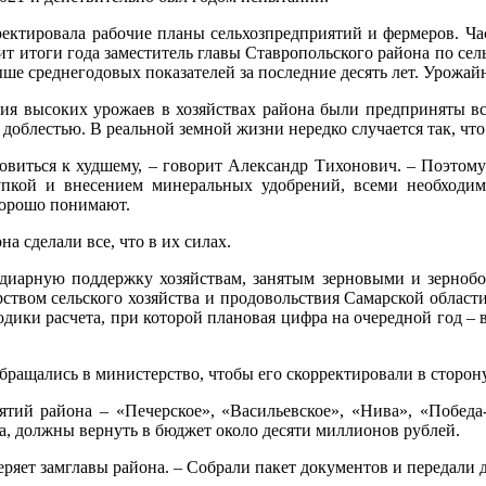
ректировала рабочие планы сельхозпредприятий и фермеров. Ча
ит итоги года заместитель главы Ставропольского района по сел
ыше среднегодовых показателей за последние десять лет. Урожайно
ения высоких урожаев в хозяйствах района были предприняты 
 доблестью. В реальной земной жизни нередко случается так, что 
овиться к худшему, – говорит Александр Тихонович. – Поэтому
купкой и внесением минеральных удобрений, всеми необходи
 хорошо понимают.
а сделали все, что в их силах.
сидиарную поддержку хозяйствам, занятым зерновыми и зернобо
твом сельского хозяйства и продовольствия Самарской области
тодики расчета, при которой плановая цифра на очередной год – 
обращались в министерство, чтобы его скорректировали в сторо
иятий района – «Печерское», «Васильевское», «Нива», «Побед
а, должны вернуть в бюджет около десяти миллионов рублей.
веряет замглавы района. – Собрали пакет документов и передали