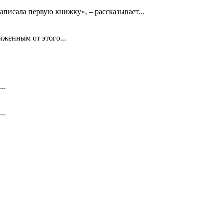
аписала первую книжку», – рассказывает...
биженным от этого...
..
..