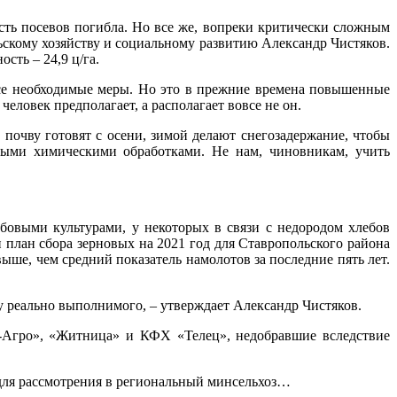
сть посевов погибла. Но все же, вопреки критически сложным
ьскому хозяйству и социальному развитию Александр Чистяков.
сть – 24,9 ц/га.
все необходимые меры. Но это в прежние времена повышенные
человек предполагает, а располагает вовсе не он.
 почву готовят с осени, зимой делают снегозадержание, чтобы
мыми химическими обработками. Не нам, чиновникам, учить
бовыми культурами, у некоторых в связи с недородом хлебов
 план сбора зерновых на 2021 год для Ставропольского района
выше, чем средний показатель намолотов за последние пять лет.
ну реально выполнимого, – утверждает Александр Чистяков.
а-Агро», «Житница» и КФХ «Телец», недобравшие вследствие
 для рассмотрения в региональный минсельхоз…