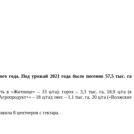
го года. Под урожай 2021 года было посеяно 57,5 тыс. га
 в «Житнице» – 33 ц/га); горох – 3,3 тыс. га, 18,9 ц/га (в
Агропродукт+» – 18 ц/га); овес – 1,1 тыс. га, 20 ц/га («Волжские
вила 8 центнеров с гектара.