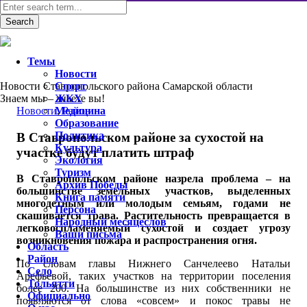
Темы
Новости
Новости Ставропольского района Самарской области
Спорт
Знаем мы – знаете вы!
ЖКХ
Новости
Медицина
,
Район
Образование
Политика
В Ставропольском районе за сухостой на
Культура
участке будут платить штраф
Экология
Туризм
В Ставропольском районе назрела проблема – на
Архив Победы
большинстве земельных участков, выделенных
Книга памяти
многодетным или молодым семьям, годами не
Персона
скашивается трава. Растительность превращается в
Народный месяцеслов
легковоспламеняемый сухостой и создает угрозу
Ваши письма
возникновения пожара и распространения огня.
Область
Район
По словам главы Нижнего Санчелеево Натальи
Село
Арефьевой, таких участков на территории поселения
Тольятти
более 200. На большинстве из них собственники не
Официально
появляются от слова «совсем» и покос травы не