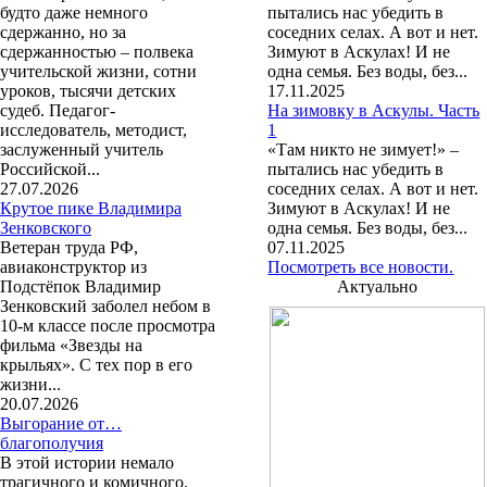
будто даже немного
пытались нас убедить в
сдержанно, но за
соседних селах. А вот и нет.
сдержанностью – полвека
Зимуют в Аскулах! И не
учительской жизни, сотни
одна семья. Без воды, без...
уроков, тысячи детских
17.11.2025
судеб. Педагог-
На зимовку в Аскулы. Часть
исследователь, методист,
1
заслуженный учитель
«Там никто не зимует!» –
Российской...
пытались нас убедить в
27.07.2026
соседних селах. А вот и нет.
Крутое пике Владимира
Зимуют в Аскулах! И не
Зенковского
одна семья. Без воды, без...
Ветеран труда РФ,
07.11.2025
авиаконструктор из
Посмотреть все новости.
Подстёпок Владимир
Актуально
Зенковский заболел небом в
10-м классе после просмотра
фильма «Звезды на
крыльях». С тех пор в его
жизни...
20.07.2026
Выгорание от…
благополучия
В этой истории немало
трагичного и комичного.