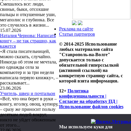
Смешалось все: люди,
свиньи, быки, отсохшие
пальцы и откушенные уши,
мегаполис и глубинка. Все
это случилось в жизни...
Реклама на сайте
15.07.2026
Статьи партнеров
Наталия Чернова: Написать
книгу – не так страшно, как
© 2014-2025 Использование
кажется
любых материалов сайта
«Я стала писательницей,
"Ставрополь-на-Волге"
можно сказать, случайно.
допускается только с
Никогда об этом не мечтала,
обязательной гиперссылкой
но однажды села за
(активной ссылкой) на
компьютер и за три недели
конкретную страницу сайта, с
написала первую книжку», –
которой взята информация.
рассказывает...
23.06.2026
12+
Политика
Учитель, швец и почтальон
конфиденциальности |
«Всё, что она берет в руки –
Согласие на обработку ПД |
книгу, иголку, овощ, купюру,
Использование файлов cookies
– сразу же приносит пользу
десяткам людей вокруг,
никто не уйдет обиженным
от этого...
Мы используем куки для
22.06.2026