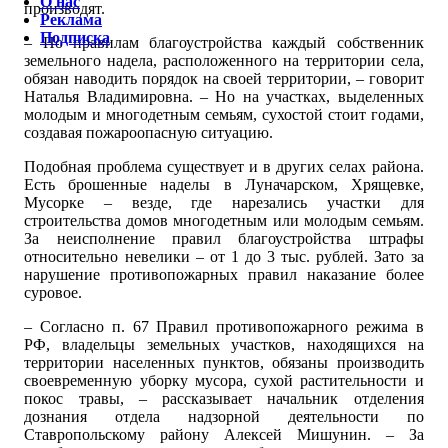
О нас
производят.
Реклама
Подписка
– По правилам благоустройства каждый собственник
земельного надела, расположенного на территории села,
обязан наводить порядок на своей территории, – говорит
Наталья Владимировна. – Но на участках, выделенных
молодым и многодетным семьям, сухостой стоит годами,
создавая пожароопасную ситуацию.
Подобная проблема существует и в других селах района.
Есть брошенные наделы в Луначарском, Хрящевке,
Мусорке – везде, где нарезались участки для
строительства домов многодетным или молодым семьям.
За неисполнение правил благоустройства штрафы
относительно невелики – от 1 до 3 тыс. рублей. Зато за
нарушение противопожарных правил наказание более
суровое.
– Согласно п. 67 Правил противопожарного режима в
РФ, владельцы земельных участков, находящихся на
территории населенных пунктов, обязаны производить
своевременную уборку мусора, сухой растительности и
покос травы, – рассказывает начальник отделения
дознания отдела надзорной деятельности по
Ставропольскому району Алексей Мишунин. – За