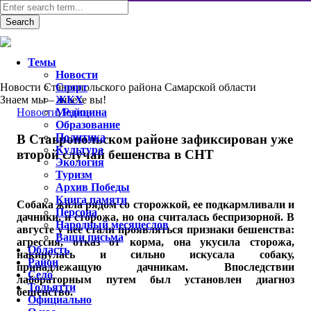
Темы
Новости
Новости Ставропольского района Самарской области
Спорт
Знаем мы – знаете вы!
ЖКХ
Новости
Медицина
,
Район
Образование
Политика
В Ставропольском районе зафиксирован уже
Культура
второй случай бешенства в СНТ
Экология
Туризм
Архив Победы
Книга памяти
С
обака жила рядом со сторожкой, ее подкармливали и
Персона
дачники, и сторожа, но она считалась беспризорной. В
Народный месяцеслов
августе у нее стали проявляться признаки бешенства:
Ваши письма
агрессия, отказ от корма, она укусила сторожа,
Область
накинулась и сильно искусала собаку,
Район
принадлежащую дачникам. Впоследствии
Село
лабораторным путем был установлен диагноз
Тольятти
бешенство.
Официально