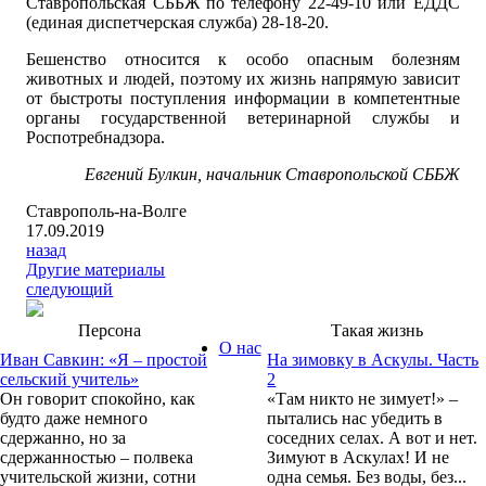
Ставропольская СББЖ по телефону 22-49-10 или ЕДДС
(единая диспетчерская служба) 28-18-20.
Бешенство относится к особо опасным болезням
животных и людей, поэтому их жизнь напрямую зависит
от быстроты поступления информации в компетентные
органы государственной ветеринарной службы и
Роспотребнадзора.
Евгений Булкин, начальник Ставропольской СББЖ
Ставрополь-на-Волге
17.09.2019
назад
Другие материалы
следующий
Персона
Такая жизнь
О нас
Иван Савкин: «Я – простой
На зимовку в Аскулы. Часть
сельский учитель»
2
Он говорит спокойно, как
«Там никто не зимует!» –
будто даже немного
пытались нас убедить в
сдержанно, но за
соседних селах. А вот и нет.
сдержанностью – полвека
Зимуют в Аскулах! И не
учительской жизни, сотни
одна семья. Без воды, без...