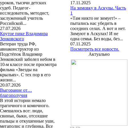
уроков, тысячи детских
17.11.2025
судеб. Педагог-
На зимовку в Аскулы. Часть
исследователь, методист,
1
заслуженный учитель
«Там никто не зимует!» –
Российской...
пытались нас убедить в
27.07.2026
соседних селах. А вот и нет.
Крутое пике Владимира
Зимуют в Аскулах! И не
Зенковского
одна семья. Без воды, без...
Ветеран труда РФ,
07.11.2025
авиаконструктор из
Посмотреть все новости.
Подстёпок Владимир
Актуально
Зенковский заболел небом в
10-м классе после просмотра
фильма «Звезды на
крыльях». С тех пор в его
жизни...
20.07.2026
Выгорание от…
благополучия
В этой истории немало
трагичного и комичного.
Смешалось все: люди,
свиньи, быки, отсохшие
пальцы и откушенные уши,
мегаполис и глубинка. Все