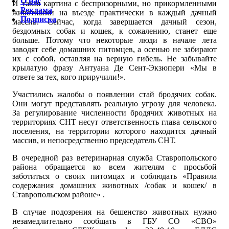
О нас
И такая картина с беспризорными, но прикормленными
Реклама
животными на въезде практически в каждый дачный
Подписка
массив. Сейчас, когда завершается дачный сезон,
бездомных собак и кошек, к сожалению, станет еще
больше. Потому что некоторые люди в начале лета
заводят себе домашних питомцев, а осенью не забирают
их с собой, оставляя на верную гибель. Не забывайте
крылатую фразу Антуана Де Сент-Экзюпери «Мы в
ответе за тех, кого приручили!».
Участились жалобы о появлении стай бродячих собак.
Они могут представлять реальную угрозу для человека.
За регулирование численности бродячих животных на
территориях СНТ несут ответственность глава сельского
поселения, на территории которого находится дачный
массив, и непосредственно председатель СНТ.
В очередной раз ветеринарная служба Ставропольского
района обращается ко всем жителям с просьбой
заботиться о своих питомцах и соблюдать «Правила
содержания домашних животных /собак и кошек/ в
Ставропольском районе» .
В случае подозрения на бешенство животных нужно
незамедлительно сообщать в ГБУ СО «СВО»