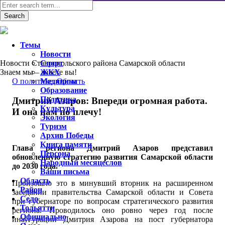
Темы
Новости
Новости Ставропольского района Самарской области
Спорт
Знаем мы – знаете вы!
ЖКХ
О политике
Медицина
,
Область
Образование
Политика
Дмитрий Азаров: Впереди огромная работа.
Культура
И она нам по плечу!
Экология
Туризм
Архив Победы
Книга памяти
Глава региона Дмитрий Азаров представил
Персона
обновленную стратегию развития Самарской области
Народный месяцеслов
до 2030 года.
Ваши письма
Область
Произошло это в минувший вторник на расширенном
Район
заседании правительства Самарской области и Совета
Село
при губернаторе по вопросам стратегического развития
Тольятти
региона. Проводилось оно ровно через год после
Официально
инаугурации Дмитрия Азарова на пост губернатора