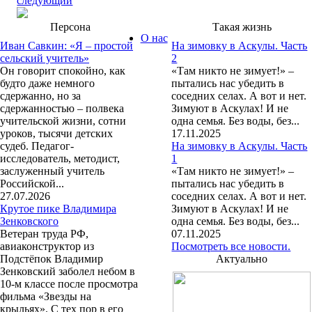
следующий
Персона
Такая жизнь
О нас
Иван Савкин: «Я – простой
На зимовку в Аскулы. Часть
сельский учитель»
2
Он говорит спокойно, как
«Там никто не зимует!» –
будто даже немного
пытались нас убедить в
сдержанно, но за
соседних селах. А вот и нет.
сдержанностью – полвека
Зимуют в Аскулах! И не
учительской жизни, сотни
одна семья. Без воды, без...
уроков, тысячи детских
17.11.2025
судеб. Педагог-
На зимовку в Аскулы. Часть
исследователь, методист,
1
заслуженный учитель
«Там никто не зимует!» –
Российской...
пытались нас убедить в
27.07.2026
соседних селах. А вот и нет.
Крутое пике Владимира
Зимуют в Аскулах! И не
Зенковского
одна семья. Без воды, без...
Ветеран труда РФ,
07.11.2025
авиаконструктор из
Посмотреть все новости.
Подстёпок Владимир
Актуально
Зенковский заболел небом в
10-м классе после просмотра
фильма «Звезды на
крыльях». С тех пор в его