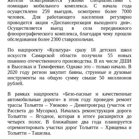
жители осматриваются узкими специалистами с
помощью мобильного комплекса. С начала года
осуществлено 259 выездов, осмотрено более 7000
человек. Для работающего населения регулярно
проводится акция «Диспансеризация выходного дня».
Осуществляется выезд в села передвижного
флюорографического комплекса, благодаря чему прошли
обследования более 2300 ставропольчан.
По нацпроекту «Культура» сразу 18 детских школ
искусств Самарской области получили 55 новых
пианино отечественного производства. В их числе ДШИ
в Выселках и Тимофеевке. Однако это – только начало. В
2020 году регион закупит баяны, струнные и духовые
инструменты на общую сумму свыше 50 миллионов
рублей.
В рамках нацпроекта «Безо-пасные и качественные
автомобильные дороги» в этом году проведен ремонт
трассы Тольятти – Узюково – Димитровград (участок от
Рассвета до Мусорки). Началась реконструкция дороги
Тольятти – Ягодное, которая в итоге расширится до
четырех полос. В ближайшие два года планируется
отремонтировать участки дорог Тольятти – Хрящевка и
Тольятти – Ташелка.