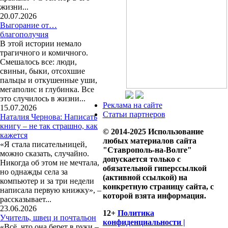
жизни...
20.07.2026
Выгорание от…
благополучия
В этой истории немало
трагичного и комичного.
Смешалось все: люди,
свиньи, быки, отсохшие
пальцы и откушенные уши,
мегаполис и глубинка. Все
это случилось в жизни...
Реклама на сайте
15.07.2026
Статьи партнеров
Наталия Чернова: Написать
книгу – не так страшно, как
© 2014-2025 Использование
кажется
любых материалов сайта
«Я стала писательницей,
"Ставрополь-на-Волге"
можно сказать, случайно.
допускается только с
Никогда об этом не мечтала,
обязательной гиперссылкой
но однажды села за
(активной ссылкой) на
компьютер и за три недели
конкретную страницу сайта, с
написала первую книжку», –
которой взята информация.
рассказывает...
23.06.2026
12+
Политика
Учитель, швец и почтальон
конфиденциальности |
«Всё, что она берет в руки –