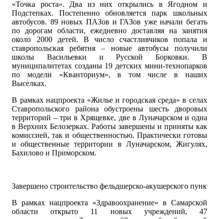
«Точка роста». Два из них открылись в Ягодном и
Подстепках. Постепенно обновляется парк школьных
автобусов. 89 новых ПАЗов и ГАЗов уже начали бегать
по дорогам области, ежедневно доставляя на занятия
около 2000 детей. В число счастливчиков попала и
ставропольская ребятня – новые автобусы получили
школы Васильевки и Русской Борковки. В
муниципалитетах созданы 19 детских мини-технопарков
по модели «Кванториум», в том числе в наших
Выселках.
В рамках нацпроекта «Жилье и городская среда» в селах
Ставропольского района обустроены шесть дворовых
территорий – три в Хрящевке, две в Луначарском и одна
в Верхних Белозерках. Работы завершены и приняты как
комиссией, так и общественностью. Практически готовы
и общественные территории в Луначарском, Жигулях,
Бахилово и Приморском.
Завершено строительство фельдшерско-акушерского пункта в
В рамках нацпроекта «Здравоохранение» в Самарской
области открыто 11 новых учреждений, 47