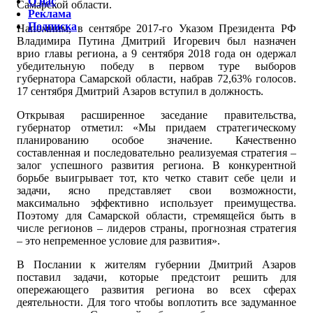
О нас
Самарской области.
Реклама
Подписка
Напомним, в сентябре 2017-го Указом Президента РФ
Владимира Путина Дмитрий Игоревич был назначен
врио главы региона, а 9 сентября 2018 года он одержал
убедительную победу в первом туре выборов
губернатора Самарской области, набрав 72,63% голосов.
17 сентября Дмитрий Азаров вступил в должность.
Открывая расширенное заседание правительства,
губернатор отметил: «Мы придаем стратегическому
планированию особое значение. Качественно
составленная и последовательно реализуемая стратегия –
залог успешного развития региона. В конкурентной
борьбе выигрывает тот, кто четко ставит себе цели и
задачи, ясно представляет свои возможности,
максимально эффективно использует преимущества.
Поэтому для Самарской области, стремящейся быть в
числе регионов – лидеров страны, прогнозная стратегия
– это непременное условие для развития».
В Послании к жителям губернии Дмитрий Азаров
поставил задачи, которые предстоит решить для
опережающего развития региона во всех сферах
деятельности. Для того чтобы воплотить все задуманное