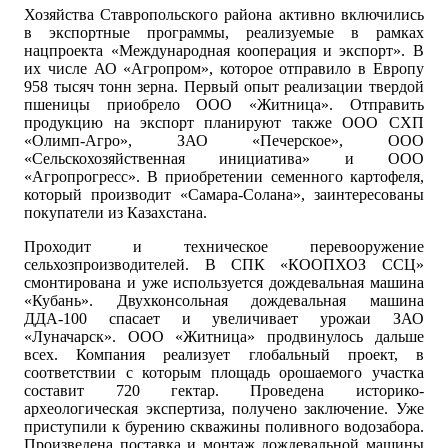
Хозяйства Ставропольского района активно включились
в экспортные программы, реализуемые в рамках
нацпроекта «Международная кооперация и экспорт». В
их числе АО «Агропром», которое отправило в Европу
958 тысяч тонн зерна. Первый опыт реализации твердой
пшеницы приобрело ООО «Житница». Отправить
продукцию на экспорт планируют также ООО СХП
«Олимп-Агро», ЗАО «Печерское», ООО
«Сельскохозяйственная инициатива» и ООО
«Агропрогресс». В приобретении семенного картофеля,
который производит «Самара-Солана», заинтересованы
покупатели из Казахстана.
Проходит и техническое перевооружение
сельхозпроизводителей. В СПК «КООПХОЗ ССЦ»
смонтирована и уже используется дождевальная машина
«Кубань». Двухконсольная дождевальная машина
ДДА-100 спасает и увеличивает урожаи ЗАО
«Луначарск». ООО «Житница» продвинулось дальше
всех. Компания реализует глобальный проект, в
соответствии с которым площадь орошаемого участка
составит 720 гектар. Проведена историко-
археологическая экспертиза, получено заключение. Уже
приступили к бурению скважины поливного водозабора.
Произведена поставка и монтаж дождевальной машины