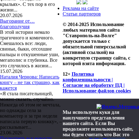
крыльях». С тех пор в его
Реклама на сайте
жизни...
Статьи партнеров
20.07.2026
Выгорание от…
© 2014-2025 Использование
благополучия
любых материалов сайта
В этой истории немало
"Ставрополь-на-Волге"
трагичного и комичного.
допускается только с
Смешалось все: люди,
обязательной гиперссылкой
свиньи, быки, отсохшие
(активной ссылкой) на
пальцы и откушенные уши,
конкретную страницу сайта, с
мегаполис и глубинка. Все
которой взята информация.
это случилось в жизни...
15.07.2026
12+
Политика
Наталия Чернова: Написать
конфиденциальности |
книгу – не так страшно, как
Согласие на обработку ПД |
кажется
Использование файлов cookies
«Я стала писательницей,
можно сказать, случайно.
Никогда об этом не мечтала,
но однажды села за
Мы используем куки для
компьютер и за три недели
наилучшего представления
написала первую книжку», –
нашего сайта. Если Вы
рассказывает...
продолжите использовать сайт,
23.06.2026
мы будем считать что Вас это
Посмотреть все новости.