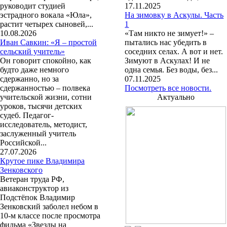
руководит студией
17.11.2025
эстрадного вокала «Юла»,
На зимовку в Аскулы. Часть
растит четырех сыновей,...
1
10.08.2026
«Там никто не зимует!» –
Иван Савкин: «Я – простой
пытались нас убедить в
сельский учитель»
соседних селах. А вот и нет.
Он говорит спокойно, как
Зимуют в Аскулах! И не
будто даже немного
одна семья. Без воды, без...
сдержанно, но за
07.11.2025
сдержанностью – полвека
Посмотреть все новости.
учительской жизни, сотни
Актуально
уроков, тысячи детских
судеб. Педагог-
исследователь, методист,
заслуженный учитель
Российской...
27.07.2026
Крутое пике Владимира
Зенковского
Ветеран труда РФ,
авиаконструктор из
Подстёпок Владимир
Зенковский заболел небом в
10-м классе после просмотра
фильма «Звезды на