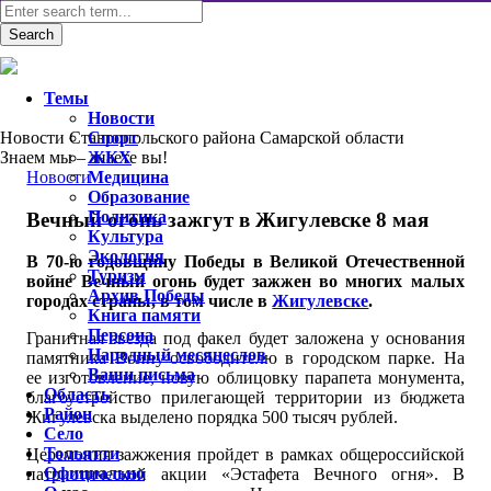
Темы
Новости
Новости Ставропольского района Самарской области
Спорт
Знаем мы – знаете вы!
ЖКХ
Новости
Медицина
Образование
Политика
Вечный огонь зажгут в Жигулевске 8 мая
Культура
Экология
В 70-ю годовщину Победы в Великой Отечественной
Туризм
войне Вечный огонь будет зажжен во многих малых
Архив Победы
городах страны, в том числе в
Жигулевске
.
Книга памяти
Персона
Гранитная звезда под факел будет заложена у основания
Народный месяцеслов
памятника Воину-освободителю в городском парке. На
Ваши письма
ее изготовление, новую облицовку парапета монумента,
Область
благоустройство прилегающей территории из бюджета
Район
Жигулевска выделено порядка 500 тысяч рублей.
Село
Тольятти
Церемония зажжения пройдет в рамках общероссийской
Официально
патриотической акции «Эстафета Вечного огня». В