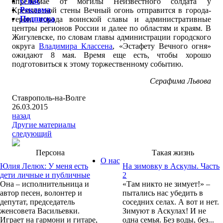
О нас
апреле-мае от могилы Неизвестного солдата у
Реклама
Кремлевской стены Вечный огонь отправится в города-
Подписка
герои, города воинской славы и административные
центры регионов России и далее по областям и краям. В
Жигулевске, по словам главы администрации городского
округа
Владимира Классена
, «Эстафету Вечного огня»
ожидают 8 мая. Время еще есть, чтобы хорошо
подготовиться к этому торжественному событию.
Серафима Львова
Ставрополь-на-Волге
26.03.2015
назад
Другие материалы
следующий
Персона
Такая жизнь
О нас
Юлия Лелюх: У меня есть
На зимовку в Аскулы. Часть
дети личные и публичные
2
Она – исполнительница и
«Там никто не зимует!» –
автор песен, волонтер и
пытались нас убедить в
депутат, председатель
соседних селах. А вот и нет.
женсовета Васильевки.
Зимуют в Аскулах! И не
Играет на гармони и гитаре,
одна семья. Без воды, без...