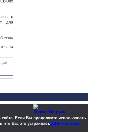
 «СВОих
азов с
ёт для
балина
.07.2024
щий
 сайта. Если Вы продолжите использовать
ь что Вас это устраивает.
Да
Нет
Политика