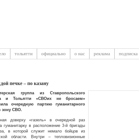
на Самарской области
ело
тольятти
официально
о нас
реклама
подписка
Новости
,
дой печке – по казану
терская группа из Ставропольского
на и Тольятти «СВОих не бросаем»
вила очередную партию гуманитарного
в зону СВО.
нная доверху «газель» в очередной раз
а гуманитарку в расположение 3-й бригады
аза, в которой служит немало бойцов из
ской области. Внутри – тепловизионные