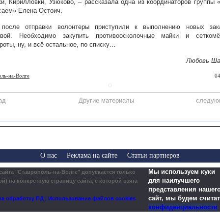
и, Кирилловки, Узюково, – рассказала одна из координаторов группы
саем» Елена Остоич.
 после отправки волонтеры приступили к выполнению новых зак
овой. Необходимо закупить противоосколочные майки и сетком
роты, ну, и всё остальное, по списку…
Любовь Ша
оль-на-Волге
04
ад
Другие материалы
следую
О нас
Реклама на сайте
Статьи партнеров
Мы используем куки
сайта "Ставрополь-на-Волге" допускается только
для наилучшего
й) на конкретную страницу сайта, с которой взята
представления нашего
сайт, мы будем считат
а обработку ПД | Использование файлов cookies
конфиденциальности