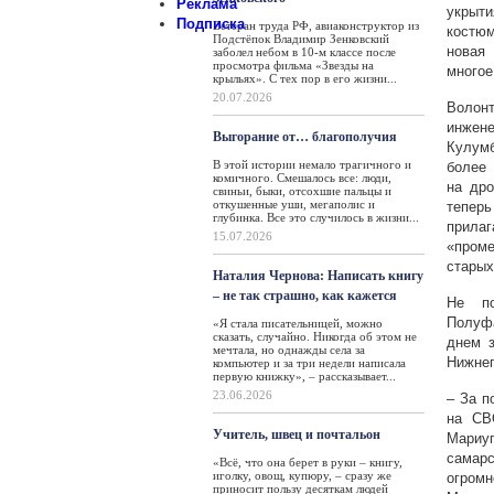
Реклама
укрыт
Подписка
Ветеран труда РФ, авиаконструктор из
костюм
Подстёпок Владимир Зенковский
новая
заболел небом в 10-м классе после
просмотра фильма «Звезды на
многое
крыльях». С тех пор в его жизни...
20.07.2026
Волон
инже
Выгорание от… благополучия
Кулум
В этой истории немало трагичного и
более 
комичного. Смешалось все: люди,
на дро
свиньи, быки, отсохшие пальцы и
откушенные уши, мегаполис и
тепер
глубинка. Все это случилось в жизни...
прила
15.07.2026
«проме
старых
Наталия Чернова: Написать книгу
– не так страшно, как кажется
Не по
Полуф
«Я стала писательницей, можно
сказать, случайно. Никогда об этом не
днем з
мечтала, но однажды села за
Нижнег
компьютер и за три недели написала
первую книжку», – рассказывает...
23.06.2026
– За п
на СВ
Учитель, швец и почтальон
Мариу
самарс
«Всё, что она берет в руки – книгу,
иголку, овощ, купюру, – сразу же
огром
приносит пользу десяткам людей