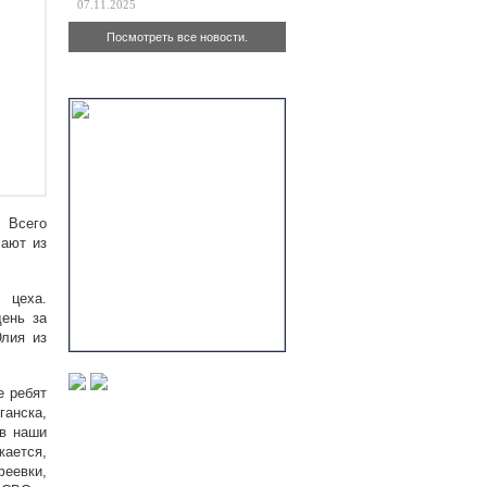
07.11.2025
Посмотреть все новости.
Актуально
 Всего
лают из
 цеха.
ень за
Юлия из
е ребят
анска,
в наши
жается,
еевки,