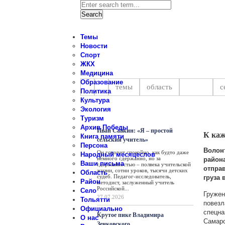
Темы
Новости
Спорт
ЖКХ
Новости Ставропольского райо
Медицина
Образование
темы
область
район
с
Политика
Культура
Экология
Персона
Туризм
Архив Победы
Иван Савкин: «Я – простой
К каж
Книга памяти
сельский учитель»
Персона
Волон
Он говорит спокойно, как будто даже
Народный месяцеслов
немного сдержанно, но за
райо
Ваши письма
сдержанностью – полвека учительской
отпра
жизни, сотни уроков, тысячи детских
Область
судеб. Педагог-исследователь,
груза 
Район
методист, заслуженный учитель
Российской...
Село
Груже
27.07.2026
Тольятти
повезл
Официально
спецн
Крутое пике Владимира
О нас
Самар
Зенковского