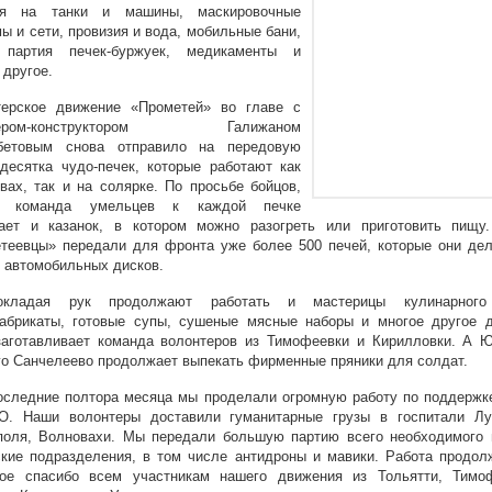
ия на танки и машины, маскировочные
ы и сети, провизия и вода, мобильные бани,
 партия печек-буржуек, медикаменты и
 другое.
терское движение «Прометей» во главе с
нером-конструктором Галижаном
бетовым снова отправило на передовую
десятка чудо-печек, которые работают как
вах, так и на солярке. По просьбе бойцов,
ь команда умельцев к каждой печке
гает и казанок, в котором можно разогреть или приготовить пищу.
теевцы» передали для фронта уже более 500 печей, которые они де
 автомобильных дисков.
кладая рук продолжают работать и мастерицы кулинарного
абрикаты, готовые супы, сушеные мясные наборы и многое другое д
аготавливает команда волонтеров из Тимофеевки и Кирилловки. А 
о Санчелеево продолжает выпекать фирменные пряники для солдат.
оследние полтора месяца мы проделали огромную работу по поддержк
О. Наши волонтеры доставили гуманитарные грузы в госпитали Луг
поля, Волновахи. Мы передали большую партию всего необходимого 
кие подразделения, в том числе антидроны и мавики. Работа продол
ное спасибо всем участникам нашего движения из Тольятти, Тимоф