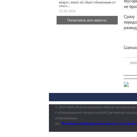
Мусорк
вокруг, никто не уйдет обиженным от
этого...
не бро
22.06.2026
Сразу
Посмотреть все новости.
перед
развед
Ставроп
наз
© 2014-2025 Использование любых материалов 
с обязательной гиперссылкой (активной ссылко
информация.
12+
Политика конфиденциальности | Согласие н