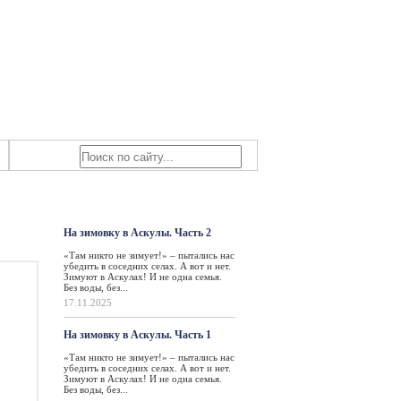
Знаем мы – знаете вы!
Район
Такая жизнь
На зимовку в Аскулы. Часть 2
«Там никто не зимует!» – пытались нас
убедить в соседних селах. А вот и нет.
Зимуют в Аскулах! И не одна семья.
Без воды, без...
17.11.2025
На зимовку в Аскулы. Часть 1
«Там никто не зимует!» – пытались нас
убедить в соседних селах. А вот и нет.
Зимуют в Аскулах! И не одна семья.
Без воды, без...