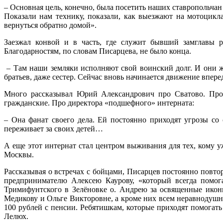
– Основная цель, конечно, была посетить наших ставропольчан
Показали нам технику, показали, как выезжают на мотоцикл
вернуться обратно домой».
Заезжал конвой и в часть, где служит бывший замглавы 
Благодарностям, по словам Писарцева, не было конца.
– Там наши земляки исполняют свой воинский долг. И они жд
братьев, даже сестер. Сейчас вновь начинается движение впе
Много рассказывал Юрий Александрович про Сватово. Про 
гражданские. Про директора «подшефного» интерната:
– Она фанат своего дела. Ей постоянно приходят угрозы со
переживает за своих детей…
А еще этот интернат стал центром выживания для тех, кому уж
Москвы.
Рассказывая о встречах с бойцами, Писарцев постоянно повторя
предпринимателю Алексею Каурову, «который всегда помога
Тримифунтского в Зелёновке о. Андрею за освященные икон
Медикову и Ольге Викторовне, а кроме них всем неравнодушн
100 рублей с пенсии. Ребятишкам, которые приходят помога
Лелюх.