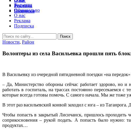
О нас
Тольятти
Реклама
Официально
Подписка
О нас
Реклама
Подписка
Новости
,
Район
Волонтеры из села Васильевка прошли пять бло
В Васильевку из очередной пятидневной поездки «на передок»
– Да, Министерство обороны сейчас работает здорово, но и 
работать в госпиталь, на трассах постоянно пересекаемся с 
которые всегда готовы помочь. С самого начала. Мы же тоже у
В этот раз васильевский конвой заходил с юга – из Таганрога.
Чтобы попасть в закрытый Лисичанск, пришлось проходить че
соприкосновения – рукой подать. А попасть было нужно: та
продуктах…