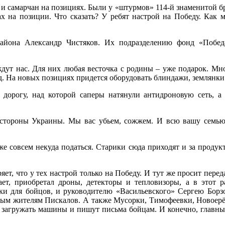
 и самарчан на позициях. Были у «штурмов» 114-й знаменитой бр
ах на позиции. Что сказать? У ребят настрой на Победу. Как 
района Александр Чистяков. Их подразделению фонд «Побед
ут нас. Для них любая весточка с родины – уже подарок. Мно
ред. На новых позициях придется оборудовать блиндажи, землян
дорогу, над которой саперы натянули антидроновую сеть, 
 стороны Украины. Мы вас убьем, сожжем. И всю вашу семью.
е совсем некуда податься. Старики сюда приходят и за продукт
ет, что у тех настрой только на Победу. И тут же просит перед
ет, приобретал дроны, детекторы и тепловизоры, а в этот р
ки для бойцов, и руководителю «Васильевского» Сергею Борзо
ым жителям Пискалов. А также Мусорки, Тимофеевки, Новоерём
ть загружать машины и пишут письма бойцам. И конечно, глав