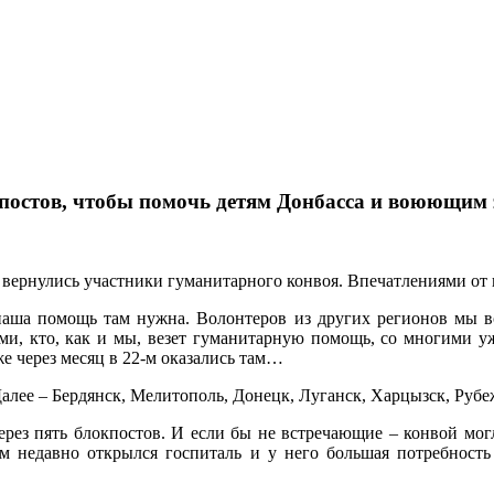
кпостов, чтобы помочь детям Донбасса и воюющим
 вернулись участники гуманитарного конвоя. Впечатлениями от
наша помощь там нужна. Волонтеров из других регионов мы вст
теми, кто, как и мы, везет гуманитарную помощь, со многими 
же через месяц в 22-м оказались там…
 Далее – Бердянск, Мелитополь, Донецк, Луганск, Харцызск, Руб
рез пять блокпостов. И если бы не встречающие – конвой могл
м недавно открылся госпиталь и у него большая потребность