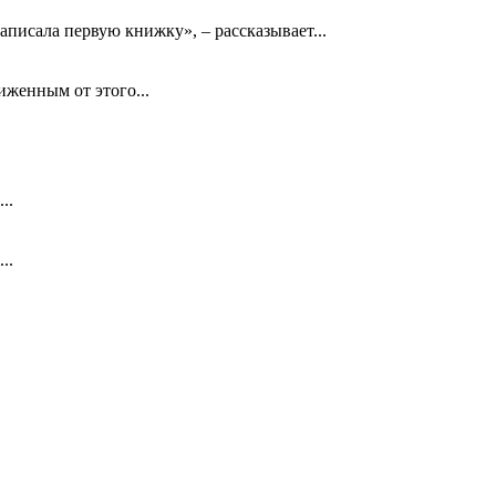
аписала первую книжку», – рассказывает...
биженным от этого...
..
..