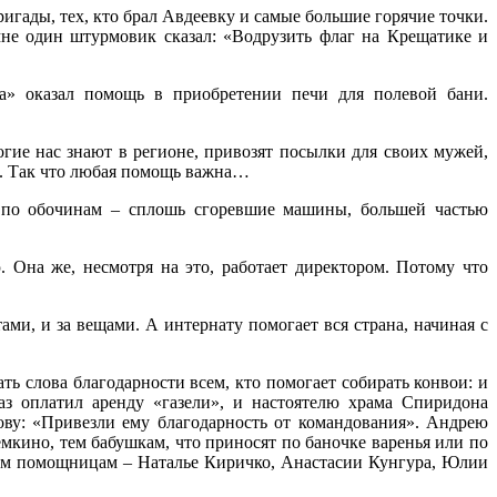
игады, тех, кто брал Авдеевку и самые большие горячие точки.
мне один штурмовик сказал: «Водрузить флаг на Крещатике и
а» оказал помощь в приобретении печи для полевой бани.
гие нас знают в регионе, привозят посылки для своих мужей,
ки. Так что любая помощь важна…
а по обочинам – сплошь сгоревшие машины, большей частью
 Она же, несмотря на это, работает директором. Потому что
ами, и за вещами. А интернату помогает вся страна, начиная с
ать слова благодарности всем, кто помогает собирать конвои: и
аз оплатил аренду «газели», и настоятелю храма Спиридона
ву: «Привезли ему благодарность от командования». Андрею
кино, тем бабушкам, что приносят по баночке варенья или по
ным помощницам – Наталье Киричко, Анастасии Кунгура, Юлии