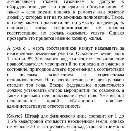
домовладелец откажет газовикам в доступе к
оборудованию для его проверки и обслуживания. А
также – если хозяин привлек к ремонту или осмотру
людей, у которых нет на то законных полномочий. Такое,
к слову, может произойти не по умыслу владельца, а,
например, когда спецорганизация не прошла
госаттестацию, но взялась оказывать услуги. Однако
проверять это придется именно хозяину жилья.
А уже с 1 марта собственников начнут наказывать за
неосвоенные земельные участки. Освоением земли часть
1 статьи 85 Земельного кодекса считает «выполнение
правообладателем мероприятий по приведению участка в
состояние, пригодное для его применения в соответствии
с целевым назначением и разрешенным
использованием». На освоение земли ее владельцу закон
отводит три года. Вскоре федеральное правительство
должно установить список мероприятий по освоению, а
также признаки неиспользования участков. Уже весной
неисполнение новой обязанности повлечет
административную ответственность.
Какую? Штраф для физического лица составит от 1 до
1,5% кадастровой стоимости неосвоенной земли, однако
не меньше 20 тысяч рублей. Если кадастровая стоимость