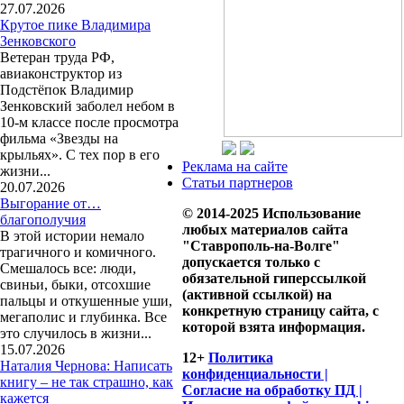
27.07.2026
Крутое пике Владимира
Зенковского
Ветеран труда РФ,
авиаконструктор из
Подстёпок Владимир
Зенковский заболел небом в
10-м классе после просмотра
фильма «Звезды на
крыльях». С тех пор в его
Реклама на сайте
жизни...
Статьи партнеров
20.07.2026
Выгорание от…
© 2014-2025 Использование
благополучия
любых материалов сайта
В этой истории немало
"Ставрополь-на-Волге"
трагичного и комичного.
допускается только с
Смешалось все: люди,
обязательной гиперссылкой
свиньи, быки, отсохшие
(активной ссылкой) на
пальцы и откушенные уши,
конкретную страницу сайта, с
мегаполис и глубинка. Все
которой взята информация.
это случилось в жизни...
15.07.2026
12+
Политика
Наталия Чернова: Написать
конфиденциальности |
книгу – не так страшно, как
Согласие на обработку ПД |
кажется