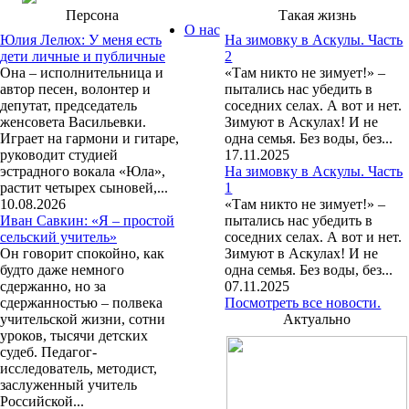
Персона
Такая жизнь
О нас
Юлия Лелюх: У меня есть
На зимовку в Аскулы. Часть
дети личные и публичные
2
Она – исполнительница и
«Там никто не зимует!» –
автор песен, волонтер и
пытались нас убедить в
депутат, председатель
соседних селах. А вот и нет.
женсовета Васильевки.
Зимуют в Аскулах! И не
Играет на гармони и гитаре,
одна семья. Без воды, без...
руководит студией
17.11.2025
эстрадного вокала «Юла»,
На зимовку в Аскулы. Часть
растит четырех сыновей,...
1
10.08.2026
«Там никто не зимует!» –
Иван Савкин: «Я – простой
пытались нас убедить в
сельский учитель»
соседних селах. А вот и нет.
Он говорит спокойно, как
Зимуют в Аскулах! И не
будто даже немного
одна семья. Без воды, без...
сдержанно, но за
07.11.2025
сдержанностью – полвека
Посмотреть все новости.
учительской жизни, сотни
Актуально
уроков, тысячи детских
судеб. Педагог-
исследователь, методист,
заслуженный учитель
Российской...