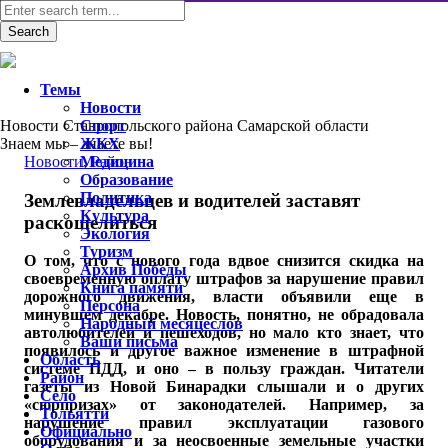
Темы
Новости
Новости Ставропольского района Самарской области
Спорт
Знаем мы – знаете вы!
ЖКХ
Новости
Медицина
,
Район
Образование
Политика
Землевладельцев и водителей заставят
Культура
раскошелиться
Экология
Туризм
О том, что с нового года вдвое снизится скидка на
Архив Победы
своевременную оплату штрафов за нарушение правил
Книга памяти
дорожного движения, власти объявили еще в
Персона
минувшем декабре. Новость, понятно, не обрадовала
Народный месяцеслов
автолюбителей и пешеходов, но мало кто знает, что
Ваши письма
появилось и другое важное изменение в штрафной
Область
системе ПДД, и оно – в пользу граждан. Читатели
Район
газеты из Новой Бинарадки слышали и о других
Село
«сюрпризах» от законодателей. Например, за
Тольятти
нарушение правил эксплуатации газового
Официально
оборудования и за неосвоенные земельные участки