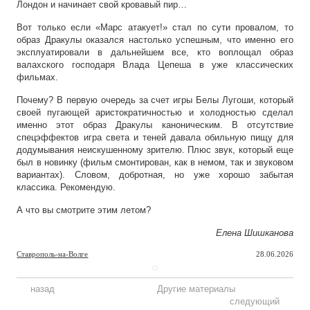
Лондон и начинает свой кровавый пир…
Вот только если «Марс атакует!» стал по сути провалом, то
образ Дракулы оказался настолько успешным, что именно его
эксплуатировали в дальнейшем все, кто воплощал образ
валахского господаря Влада Цепеша в уже классических
фильмах.
Почему? В первую очередь за счет игры Белы Лугоши, который
своей пугающей аристократичностью и холодностью сделал
именно этот образ Дракулы каноническим. В отсутствие
спецэффектов игра света и теней давала обильную пищу для
додумывания неискушенному зрителю. Плюс звук, который еще
был в новинку (фильм смонтирован, как в немом, так и звуковом
вариантах). Словом, добротная, но уже хорошо забытая
классика. Рекомендую.
А что вы смотрите этим летом?
Елена Шишканова
Ставрополь-на-Волге
28.06.2026
назад
Другие материалы
следующий