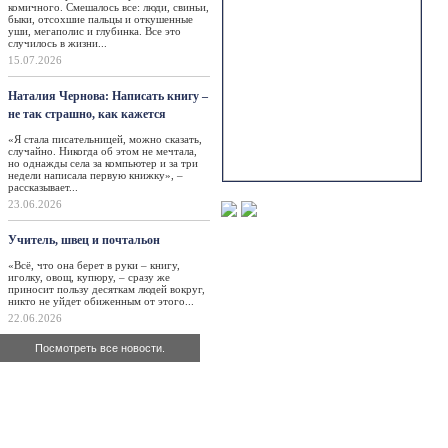
комичного. Смешалось все: люди, свиньи,
быки, отсохшие пальцы и откушенные
уши, мегаполис и глубинка. Все это
случилось в жизни...
15.07.2026
Наталия Чернова: Написать книгу –
не так страшно, как кажется
«Я стала писательницей, можно сказать,
случайно. Никогда об этом не мечтала,
но однажды села за компьютер и за три
недели написала первую книжку», –
рассказывает...
23.06.2026
Учитель, швец и почтальон
«Всё, что она берет в руки – книгу,
иголку, овощ, купюру, – сразу же
приносит пользу десяткам людей вокруг,
никто не уйдет обиженным от этого...
22.06.2026
Посмотреть все новости.