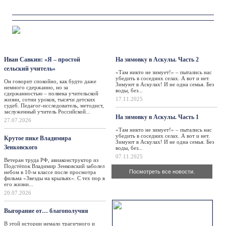
Персона
Такая жизнь
Иван Савкин: «Я – простой
На зимовку в Аскулы. Часть 2
сельский учитель»
«Там никто не зимует!» – пытались нас
убедить в соседних селах. А вот и нет.
Он говорит спокойно, как будто даже
Зимуют в Аскулах! И не одна семья. Без
немного сдержанно, но за
воды, без...
сдержанностью – полвека учительской
17.11.2025
жизни, сотни уроков, тысячи детских
судеб. Педагог-исследователь, методист,
заслуженный учитель Российской...
На зимовку в Аскулы. Часть 1
27.07.2026
«Там никто не зимует!» – пытались нас
убедить в соседних селах. А вот и нет.
Крутое пике Владимира
Зимуют в Аскулах! И не одна семья. Без
Зенковского
воды, без...
07.11.2025
Ветеран труда РФ, авиаконструктор из
Подстёпок Владимир Зенковский заболел
Посмотреть все новости.
небом в 10-м классе после просмотра
фильма «Звезды на крыльях». С тех пор в
его жизни...
Актуально
20.07.2026
Выгорание от… благополучия
В этой истории немало трагичного и