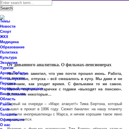
Темы
Новости
Спорт
ЖКХ
Новости Ставропольского района Самарской области
Медицина
Знаем мы – знаете вы!
Образование
Политика
О культуре
Культура
Экология
От диванного аналитика. О фильмах-пенсионерах
Туризм
Архив Победы
Никто и не заметил, что уже почти прошел июнь. Работа,
Книга памяти
выпускные, отпуска – всё смешалось в кучу. Мы даже и не
Персона
замечаем, как уходит время. С фильмами то же самое.
Народный месяцеслов
Многие картины-старички с годами «выходят на пенсию».
Ваши письма
Вспомним некоторые…
Область
Первый на очереди – «Марс атакует!» Тима Бертона, который
Район
вышел в прокат в 1996 году. Сюжет банален: на нашу планету
Село
прибыли инопришеленцы с Марса, и ничем хорошим такое явно
Тольятти
не закончится.
Официально
О нас
История у фильма интересная: Тим Бертон обожает старые