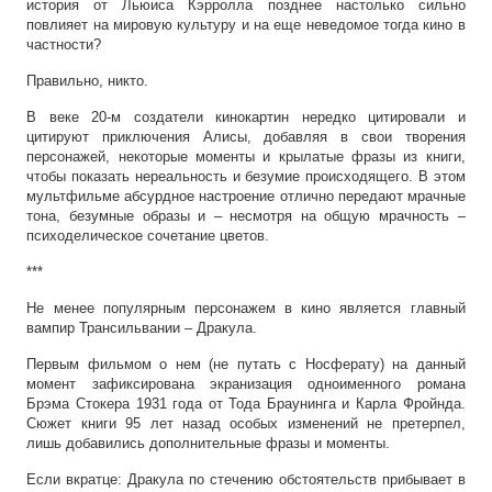
история от Льюиса Кэрролла позднее настолько сильно
повлияет на мировую культуру и на еще неведомое тогда кино в
частности?
Правильно, никто.
В веке 20-м создатели кинокартин нередко цитировали и
цитируют приключения Алисы, добавляя в свои творения
персонажей, некоторые моменты и крылатые фразы из книги,
чтобы показать нереальность и безумие происходящего. В этом
мультфильме абсурдное настроение отлично передают мрачные
тона, безумные образы и – несмотря на общую мрачность –
психоделическое сочетание цветов.
***
Не менее популярным персонажем в кино является главный
вампир Трансильвании – Дракула.
Первым фильмом о нем (не путать с Носферату) на данный
момент зафиксирована экранизация одноименного романа
Брэма Стокера 1931 года от Тода Браунинга и Карла Фройнда.
Сюжет книги 95 лет назад особых изменений не претерпел,
лишь добавились дополнительные фразы и моменты.
Если вкратце: Дракула по стечению обстоятельств прибывает в