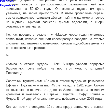
Реклама
фильмы ужасов и про космических захватчиков, чей пик
Подписка
пришелся на 50–60-е годы. Он захотел отдать им дань
уважения, не забыв приколоться. В итоге гротескные образы
самих захватчиков, слишком абстрактный иногда юмор и прочее
не оценили. Критики разнесли фильм вдребезги, а сборы
оказались очень малы.
Но, как нередко случается, у «Марса» через годы появились
поклонники, которые оценили своеобразную пародию на старые
фильмы, зафанатели и, возможно, помогли подсобрать денег на
ретроспективных прокатах.
***
«Алиса в стране чудес»… Так! Быстро убрали перцовые
баллончики: речь пойдет не про этот ужас с младшей
Пересильд.
Советский мультфильм «Алиса в стране чудес» от режиссера
Ефрема Пружанского вышел 45 лет назад, в 1981 году. Сюжет
от книжного не отличается: девочка Алиса побежала за белым
кроликом и оказалась в Стране Веществ… тьфу! Точнее –
Чудес. В той другой стране, похоже, побывал фильм 2025 года.
Кто мог почти в середине 19-го века представить, что странная