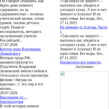
Он говорит спокойно, как
«Там никто не зимует!» –
будто даже немного
пытались нас убедить в
сдержанно, но за
соседних селах. А вот и нет.
сдержанностью – полвека
Зимуют в Аскулах! И не
учительской жизни, сотни
одна семья. Без воды, без...
уроков, тысячи детских
17.11.2025
судеб. Педагог-
На зимовку в Аскулы. Часть
исследователь, методист,
1
заслуженный учитель
«Там никто не зимует!» –
Российской...
пытались нас убедить в
27.07.2026
соседних селах. А вот и нет.
Крутое пике Владимира
Зимуют в Аскулах! И не
Зенковского
одна семья. Без воды, без...
Ветеран труда РФ,
07.11.2025
авиаконструктор из
Посмотреть все новости.
Подстёпок Владимир
Актуально
Зенковский заболел небом в
10-м классе после просмотра
фильма «Звезды на
крыльях». С тех пор в его
жизни...
20.07.2026
Выгорание от…
благополучия
В этой истории немало