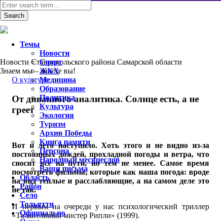
Темы
Новости
Новости Ставропольского района Самарской области
Спорт
Знаем мы – знаете вы!
ЖКХ
О культуре
Медицина
Образование
Политика
От диванного аналитика. Солнце есть, а не
Культура
греет
Экология
Туризм
Архив Победы
Книга памяти
Вот и лето наступило. Хоть этого и не видно из-за
Персона
постоянных дождей, прохладной погоды и ветра, что
Народный месяцеслов
сносит все на пути, но тем не менее. Самое время
Ваши письма
посмотреть фильмы, которые как наша погода: вроде
Область
на вид теплые и расслабляющие, а на самом деле это
Район
не так.
Село
Тольятти
И первым на очереди у нас психологический триллер
Официально
«Талантливый мистер Рипли» (1999).