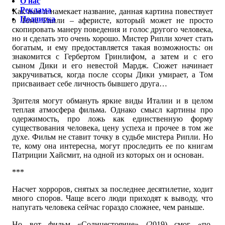
О нас
Реклама
Как нам и намекает название, данная картина повествует
Подписка
о Томе Рипли – аферисте, который может не просто
скопировать манеру поведения и голос другого человека,
но и сделать это очень хорошо. Мистер Рипли хочет стать
богатым, и ему предоставляется такая возможность: он
знакомится с Гербертом Гринлифом, а затем и с его
сыном Дики и его невестой Мардж. Сюжет начинает
закручиваться, когда после ссоры Дики умирает, а Том
присваивает себе личность бывшего друга…
Зрителя могут обмануть яркие виды Италии и в целом
теплая атмосфера фильма. Однако смысл картины про
одержимость, про ложь как единственную форму
существования человека, цену успеха и прочее в том же
духе. Фильм не ставит точку в судьбе мистера Рипли. Но
те, кому она интересна, могут проследить ее по книгам
Патриции Хайсмит, на одной из которых он и основан.
***
Насчет хорроров, снятых за последнее десятилетие, ходит
много споров. Чаще всего люди приходят к выводу, что
напугать человека сейчас гораздо сложнее, чем раньше.
Но вот фильм «Солнцестояние» (2019) смог «по-