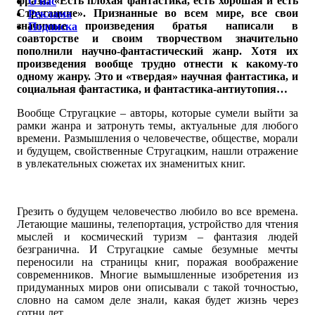
фраза: «Есть плохая фантастика, есть хорошая и есть
О нас
Стругацкие». Признанные во всем мире, все свои
Реклама
значимые произведения братья написали в
Подписка
соавторстве и своим творчеством значительно
пополнили научно-фантастический жанр. Хотя их
произведения вообще трудно отнести к какому-то
одному жанру. Это и «твердая» научная фантастика, и
социальная фантастика, и фантастика-антиутопия…
Вообще Стругацкие – авторы, которые сумели выйти за
рамки жанра и затронуть темы, актуальные для любого
времени. Размышления о человечестве, обществе, морали
и будущем, свойственные Стругацким, нашли отражение
в увлекательных сюжетах их знаменитых книг.
Грезить о будущем человечество любило во все времена.
Летающие машины, телепортация, устройство для чтения
мыслей и космический туризм – фантазия людей
безгранична. И Стругацкие самые безумные мечты
переносили на страницы книг, поражая воображение
современников. Многие вымышленные изобретения из
придуманных миров они описывали с такой точностью,
словно на самом деле знали, какая будет жизнь через
сотни лет.