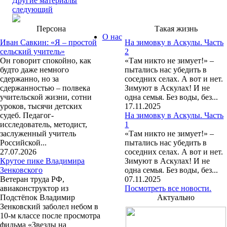
Другие материалы
следующий
Персона
Такая жизнь
О нас
Иван Савкин: «Я – простой
На зимовку в Аскулы. Часть
сельский учитель»
2
Он говорит спокойно, как
«Там никто не зимует!» –
будто даже немного
пытались нас убедить в
сдержанно, но за
соседних селах. А вот и нет.
сдержанностью – полвека
Зимуют в Аскулах! И не
учительской жизни, сотни
одна семья. Без воды, без...
уроков, тысячи детских
17.11.2025
судеб. Педагог-
На зимовку в Аскулы. Часть
исследователь, методист,
1
заслуженный учитель
«Там никто не зимует!» –
Российской...
пытались нас убедить в
27.07.2026
соседних селах. А вот и нет.
Крутое пике Владимира
Зимуют в Аскулах! И не
Зенковского
одна семья. Без воды, без...
Ветеран труда РФ,
07.11.2025
авиаконструктор из
Посмотреть все новости.
Подстёпок Владимир
Актуально
Зенковский заболел небом в
10-м классе после просмотра
фильма «Звезды на