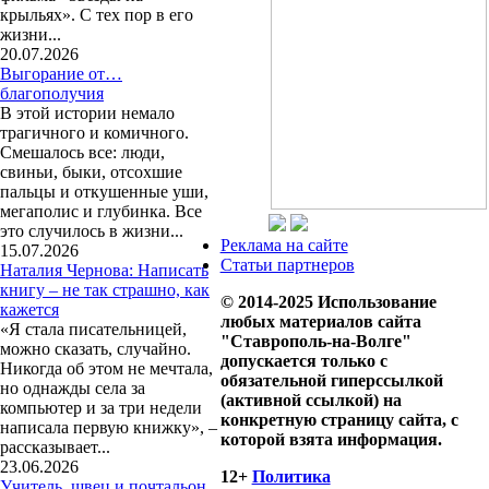
крыльях». С тех пор в его
жизни...
20.07.2026
Выгорание от…
благополучия
В этой истории немало
трагичного и комичного.
Смешалось все: люди,
свиньи, быки, отсохшие
пальцы и откушенные уши,
мегаполис и глубинка. Все
это случилось в жизни...
Реклама на сайте
15.07.2026
Статьи партнеров
Наталия Чернова: Написать
книгу – не так страшно, как
© 2014-2025 Использование
кажется
любых материалов сайта
«Я стала писательницей,
"Ставрополь-на-Волге"
можно сказать, случайно.
допускается только с
Никогда об этом не мечтала,
обязательной гиперссылкой
но однажды села за
(активной ссылкой) на
компьютер и за три недели
конкретную страницу сайта, с
написала первую книжку», –
которой взята информация.
рассказывает...
23.06.2026
12+
Политика
Учитель, швец и почтальон