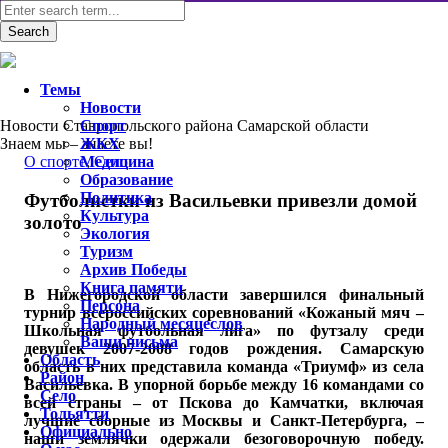
Темы
Новости
Новости Ставропольского района Самарской области
Спорт
Знаем мы – знаете вы!
ЖКХ
O спорте
Медицина
,
Село
Образование
Политика
Футболистки из Васильевки привезли домой
Культура
золото
Экология
Туризм
Архив Победы
Книга памяти
В Нижегородской области завершился финальный
Персона
турнир всероссийских соревнований «Кожаный мяч –
Народный месяцеслов
Школьная футбольная лига» по футзалу среди
Ваши письма
девушек 2007-2008 годов рождения. Самарскую
Область
область в них представила команда «Триумф» из села
Район
Васильевка. В упорной борьбе между 16 командами со
Село
всей страны – от Пскова до Камчатки, включая
Тольятти
лучшие сборные из Москвы и Санкт-Петербурга, –
Официально
наши землячки одержали безоговорочную победу.