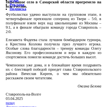
О нас
Небольшое село в Самарской области прогремело на
Реклама
всю Россию.
Подписка
Футболистки удачно выступили на групповом этапе, в
четвертьфинале превзошли соперниц из Твери – 5:0, в
полуфинале взяли верх над школьницами из Москвы –
9:1, а в финале обыграли команду города Ставрополь –
2:0.
Елизавета Фадеева стала лучшим бомбардиром турнира,
а Кристина Козлова получила приз лучшего игрока.
Особые слова благодарности – тренеру команды Олегу
Яксонову. Его профессионализм и вера в каждую из
спортсменок помогли команде достичь больших высот.
Чемпионки уже дома, и в ближайшее время поздравить
их с блестящей победой приедет глава Ставропольского
района Вячеслав Киреев, о чем мы обязательно
расскажем своим читателям.
Оксана Белова
Ставрополь-на-Волге
03.04.2025
назад