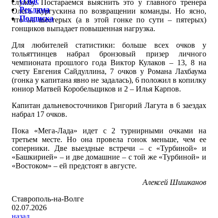
О нас
службу. Постараемся выяснить это у главного тренера
Реклама
Олега Кургускина по возвращении команды. Но ясно,
Подписка
что на шестерых (а в этой гонке по сути – пятерых)
гонщиков выпадает повышенная нагрузка.
Для любителей статистики: больше всех очков у
тольяттинцев набрал бронзовый призер личного
чемпионата прошлого года Виктор Кулаков – 13, 8 на
счету Евгения Сайдуллина, 7 очков у Романа Лахбаума
(гонка у капитана явно не задалась), 6 положил в копилку
юниор Матвей Коробельщиков и 2 – Илья Карпов.
Капитан дальневосточников Григорий Лагута в 6 заездах
набрал 17 очков.
Пока «Мега-Лада» идет с 2 турнирными очками на
третьем месте. Но она провела гонок меньше, чем ее
соперники. Две выездные встречи – с «Турбиной» и
«Башкирией» – и две домашние – с той же «Турбиной» и
«Востоком» – ей предстоят в августе.
Алексей Шишканов
Ставрополь-на-Волге
02.07.2026
назад