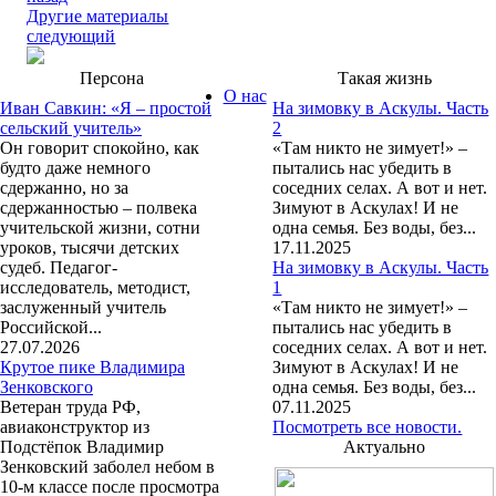
Другие материалы
следующий
Персона
Такая жизнь
О нас
Иван Савкин: «Я – простой
На зимовку в Аскулы. Часть
сельский учитель»
2
Он говорит спокойно, как
«Там никто не зимует!» –
будто даже немного
пытались нас убедить в
сдержанно, но за
соседних селах. А вот и нет.
сдержанностью – полвека
Зимуют в Аскулах! И не
учительской жизни, сотни
одна семья. Без воды, без...
уроков, тысячи детских
17.11.2025
судеб. Педагог-
На зимовку в Аскулы. Часть
исследователь, методист,
1
заслуженный учитель
«Там никто не зимует!» –
Российской...
пытались нас убедить в
27.07.2026
соседних селах. А вот и нет.
Крутое пике Владимира
Зимуют в Аскулах! И не
Зенковского
одна семья. Без воды, без...
Ветеран труда РФ,
07.11.2025
авиаконструктор из
Посмотреть все новости.
Подстёпок Владимир
Актуально
Зенковский заболел небом в
10-м классе после просмотра