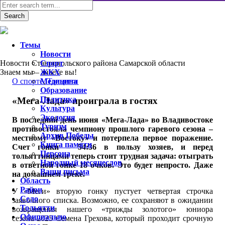
Темы
Новости
Новости Ставропольского района Самарской области
Спорт
Знаем мы – знаете вы!
ЖКХ
O спорте
Медицина
,
Тольятти
Образование
Политика
«Мега-Лада» проиграла в гостях
Культура
Экология
В последний день июня «Мега-Лада» во Владивостоке
Туризм
противостояла чемпиону прошлого гаревого сезона –
Архив Победы
местному «Востоку» и потерпела первое поражение.
Книга памяти
Счет гонки – 54:36 в пользу хозяев, и перед
Персона
тольяттинцами теперь стоит трудная задача: отыграть
Народный месяцеслов
в ответной гонке 18 очков. Это будет непросто. Даже
Ваши письма
на домашнем треке.
Область
Район
У «Меги» вторую гонку пустует четвертая строчка
Село
заявочного списка. Возможно, ее сохраняют в ожидании
Тольятти
возвращения нашего «трижды золотого» юниора
Официально
сезона-2025 Семена Грехова, который проходит срочную