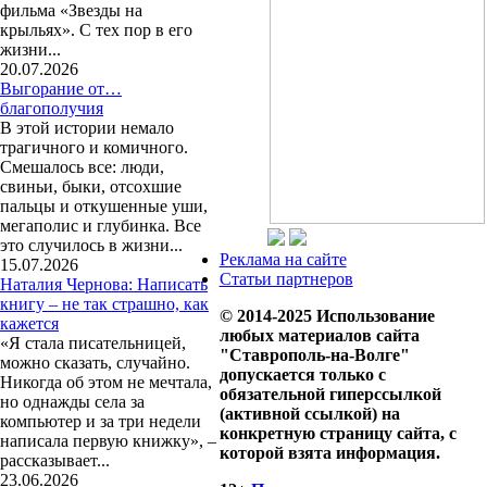
фильма «Звезды на
крыльях». С тех пор в его
жизни...
20.07.2026
Выгорание от…
благополучия
В этой истории немало
трагичного и комичного.
Смешалось все: люди,
свиньи, быки, отсохшие
пальцы и откушенные уши,
мегаполис и глубинка. Все
это случилось в жизни...
Реклама на сайте
15.07.2026
Статьи партнеров
Наталия Чернова: Написать
книгу – не так страшно, как
© 2014-2025 Использование
кажется
любых материалов сайта
«Я стала писательницей,
"Ставрополь-на-Волге"
можно сказать, случайно.
допускается только с
Никогда об этом не мечтала,
обязательной гиперссылкой
но однажды села за
(активной ссылкой) на
компьютер и за три недели
конкретную страницу сайта, с
написала первую книжку», –
которой взята информация.
рассказывает...
23.06.2026