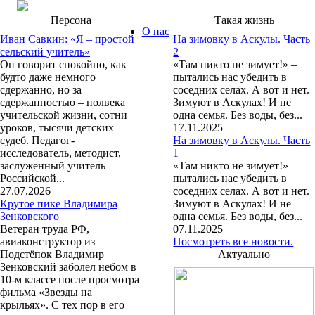
Персона
Такая жизнь
О нас
Иван Савкин: «Я – простой
На зимовку в Аскулы. Часть
сельский учитель»
2
Он говорит спокойно, как
«Там никто не зимует!» –
будто даже немного
пытались нас убедить в
сдержанно, но за
соседних селах. А вот и нет.
сдержанностью – полвека
Зимуют в Аскулах! И не
учительской жизни, сотни
одна семья. Без воды, без...
уроков, тысячи детских
17.11.2025
судеб. Педагог-
На зимовку в Аскулы. Часть
исследователь, методист,
1
заслуженный учитель
«Там никто не зимует!» –
Российской...
пытались нас убедить в
27.07.2026
соседних селах. А вот и нет.
Крутое пике Владимира
Зимуют в Аскулах! И не
Зенковского
одна семья. Без воды, без...
Ветеран труда РФ,
07.11.2025
авиаконструктор из
Посмотреть все новости.
Подстёпок Владимир
Актуально
Зенковский заболел небом в
10-м классе после просмотра
фильма «Звезды на
крыльях». С тех пор в его