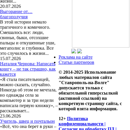
жизни...
20.07.2026
Выгорание от…
благополучия
В этой истории немало
трагичного и комичного.
Смешалось все: люди,
свиньи, быки, отсохшие
пальцы и откушенные уши,
мегаполис и глубинка. Все
это случилось в жизни...
Реклама на сайте
15.07.2026
Статьи партнеров
Наталия Чернова: Написать
книгу – не так страшно, как
© 2014-2025 Использование
кажется
любых материалов сайта
«Я стала писательницей,
"Ставрополь-на-Волге"
можно сказать, случайно.
допускается только с
Никогда об этом не мечтала,
обязательной гиперссылкой
но однажды села за
(активной ссылкой) на
компьютер и за три недели
конкретную страницу сайта, с
написала первую книжку», –
которой взята информация.
рассказывает...
23.06.2026
12+
Политика
Учитель, швец и почтальон
конфиденциальности |
«Всё, что она берет в руки –
Согласие на обработку ПД |