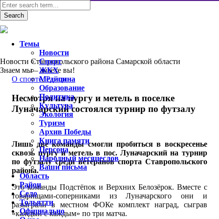
Темы
Новости
Новости Ставропольского района Самарской области
Спорт
Знаем мы – знаете вы!
ЖКХ
O спорте
Медицина
,
Район
Образование
Политика
Несмотря на пургу и метель в поселке
Культура
Луначарский состоялся турнир по футзалу
Экология
Туризм
Архив Победы
Книга памяти
Лишь две команды смогли пробиться в воскресенье
Персона
сквозь пургу и метель в пос. Луначарский на турнир
Народный месяцеслов
по футзалу среди ветеранов спорта Ставропольского
Ваши письма
района.
Область
Район
Это команды Подстёпок и Верхних Белозёрок. Вместе с
Село
товарищами-соперниками из Луначарского они и
Тольятти
разыграли в местном ФОКе комплект наград, сыграв
Официально
«каждый с каждым» по три матча.