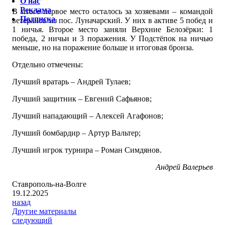
О нас
Реклама
В итоге первое место осталось за хозяевами – командой
Подписка
ветеранов из пос. Луначарский. У них в активе 5 побед и
1 ничья. Второе место заняли Верхние Белозёрки: 1
победа, 2 ничьи и 3 поражения. У Подстёпок на ничью
меньше, но на поражение больше и итоговая бронза.
Отдельно отмечены:
Лучший вратарь – Андрей Тулаев;
Лучший защитник – Евгений Сафьянов;
Лучший нападающий – Алексей Агафонов;
Лучший бомбардир – Артур Вальтер;
Лучший игрок турнира – Роман Симдянов.
Андрей Валерьев
Ставрополь-на-Волге
19.12.2025
назад
Другие материалы
следующий