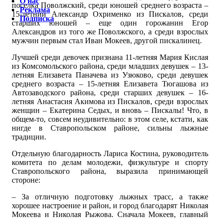
О нас
поселка Поволжский, среди юношей среднего возраста –
Реклама
15-летний Александр Охрименко из Пискалов, среди
Подписка
старших юношей – еще один горожанин Егор
Александров из того же Поволжского, а среди взрослых
мужчин первым стал Иван Мокеев, другой пискалинец.
Лучшей среди девочек признана 11-летняя Мария Кислая
из Комсомольского района, среди младших девушек – 13-
летняя Елизавета Паначева из Узюково, среди девушек
среднего возраста – 15-летняя Елизавета Тюгашова из
Автозаводского района, среди старших девушек – 16-
летняя Анастасия Акимова из Пискалов, среди взрослых
женщин – Екатерина Седых, и вновь – Пискалы! Что, в
общем-то, совсем неудивительно: в этом селе, кстати, как
нигде в Ставропольском районе, сильны лыжные
традиции.
Отдельную благодарность Лариса Костина, руководитель
комитета по делам молодежи, физкультуре и спорту
Ставропольского района, выразила принимающей
стороне:
– За отличную подготовку лыжных трасс, а также
хорошее настроение и район, и город благодарят Николая
Мокеева и Николая Рыжова. Сначала Мокеев, главный