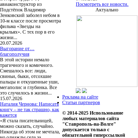
авиаконструктор из
Посмотреть все новости.
Подстёпок Владимир
Актуально
Зенковский заболел небом в
10-м классе после просмотра
фильма «Звезды на
крыльях». С тех пор в его
жизни...
20.07.2026
Выгорание от…
благополучия
В этой истории немало
трагичного и комичного.
Смешалось все: люди,
свиньи, быки, отсохшие
пальцы и откушенные уши,
мегаполис и глубинка. Все
это случилось в жизни...
Реклама на сайте
15.07.2026
Статьи партнеров
Наталия Чернова: Написать
книгу – не так страшно, как
© 2014-2025 Использование
кажется
любых материалов сайта
«Я стала писательницей,
"Ставрополь-на-Волге"
можно сказать, случайно.
допускается только с
Никогда об этом не мечтала,
обязательной гиперссылкой
но однажды села за