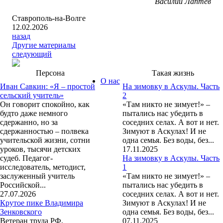
Василий Лаптев
Ставрополь-на-Волге
12.02.2026
назад
Другие материалы
следующий
Персона
Такая жизнь
О нас
Иван Савкин: «Я – простой
На зимовку в Аскулы. Часть
сельский учитель»
2
Он говорит спокойно, как
«Там никто не зимует!» –
будто даже немного
пытались нас убедить в
сдержанно, но за
соседних селах. А вот и нет.
сдержанностью – полвека
Зимуют в Аскулах! И не
учительской жизни, сотни
одна семья. Без воды, без...
уроков, тысячи детских
17.11.2025
судеб. Педагог-
На зимовку в Аскулы. Часть
исследователь, методист,
1
заслуженный учитель
«Там никто не зимует!» –
Российской...
пытались нас убедить в
27.07.2026
соседних селах. А вот и нет.
Крутое пике Владимира
Зимуют в Аскулах! И не
Зенковского
одна семья. Без воды, без...
Ветеран труда РФ,
07.11.2025