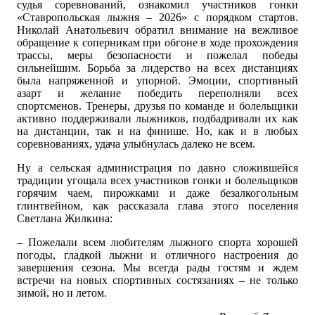
судья соревнований, ознакомил участников гонки
«Ставропольская лыжня – 2026» с порядком стартов.
Николай Анатольевич обратил внимание на вежливое
обращение к соперникам при обгоне в ходе прохождения
трассы, меры безопасности и пожелал победы
сильнейшим. Борьба за лидерство на всех дистанциях
была напряженной и упорной. Эмоции, спортивный
азарт и желание победить переполняли всех
спортсменов. Тренеры, друзья по команде и болельщики
активно поддерживали лыжников, подбадривали их как
на дистанции, так и на финише. Но, как и в любых
соревнованиях, удача улыбнулась далеко не всем.
Ну а сельская администрация по давно сложившейся
традиции угощала всех участников гонки и болельщиков
горячим чаем, пирожками и даже безалкогольным
глинтвейном, как рассказала глава этого поселения
Светлана Жилкина:
– Пожелали всем любителям лыжного спорта хорошей
погоды, гладкой лыжни и отличного настроения до
завершения сезона. Мы всегда рады гостям и ждем
встречи на новых спортивных состязаниях – не только
зимой, но и летом.