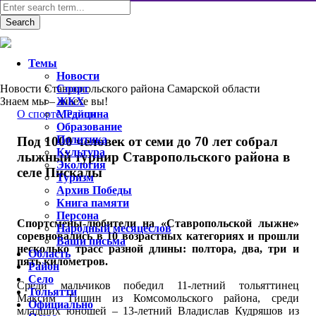
Темы
Новости
Новости Ставропольского района Самарской области
Спорт
Знаем мы – знаете вы!
ЖКХ
O спорте
Медицина
,
Район
Образование
Политика
Под 1000 человек от семи до 70 лет собрал
Культура
лыжный турнир Ставропольского района в
Экология
селе Пискалы
Туризм
Архив Победы
Книга памяти
Персона
Спортсмены-любители на «Ставропольской лыжне»
Народный месяцеслов
соревновались в 10 возрастных категориях и прошли
Ваши письма
несколько трасс разной длины: полтора, два, три и
Область
пять километров.
Район
Село
Среди мальчиков победил 11-летний тольяттинец
Тольятти
Максим Тишин из Комсомольского района, среди
Официально
младших юношей – 13-летний Владислав Кудряшов из