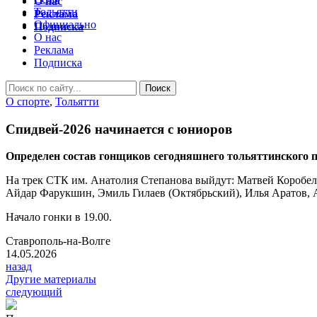
О нас
Тольятти
Реклама
Официально
Подписка
О нас
Реклама
Подписка
O спорте
,
Тольятти
Спидвей-2026 начинается с юниоров
Определен состав гонщиков сегодняшнего тольяттинского п
На трек СТК им. Анатолия Степанова выйдут: Матвей Коробел
Айдар Фарукшин, Эмиль Гилаев (Октябрьский), Илья Аратов, 
Начало гонки в 19.00.
Ставрополь-на-Волге
14.05.2026
назад
Другие материалы
следующий