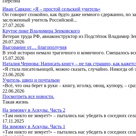
Персона
Иван Савкин: «Я – простой сельский учитель»
Он говорит спокойно, как будто даже немного сдержанно, но за
заслуженный учитель Российской...
27.07.2026
Крутое пике Владимира Зенковского
Ветеран труда РФ, авиаконструктор из Подстёпок Владимир Зенк
20.07.2026
Выгорание от… благополучия
В этой истории немало трагичного и комичного. Смешалось все
15.07.2026
Наталия Чернова: Написать книгу – не так страшно, как кажетс
«Я стала писательницей, можно сказать, случайно. Никогда об 
23.06.2026
Учитель, швец и почтальон
«Всё, что она берет в руки – книгу, иголку, овощ, купюру, – с
22.06.2026
Посмотреть все новости.
Такая жизнь
На зимовку в Аскулы. Часть 2
«Там никто не зимует!» – пытались нас убедить в соседних селах
17.11.2025
На зимовку в Аскулы. Часть 1
«Там никто не зимует!» – пытались нас убедить в соседних селах