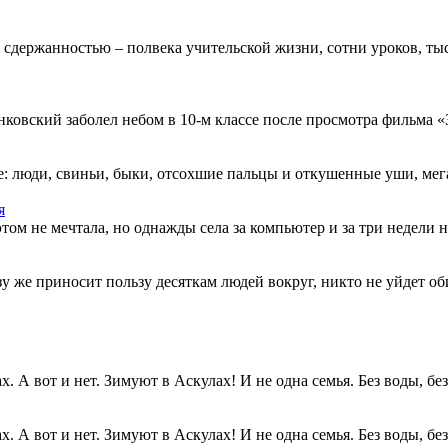
 сдержанностью – полвека учительской жизни, сотни уроков, тыс
овский заболел небом в 10-м классе после просмотра фильма «Зв
: люди, свиньи, быки, отсохшие пальцы и откушенные уши, мегап
я
этом не мечтала, но однажды села за компьютер и за три недели н
разу же приносит пользу десяткам людей вокруг, никто не уйдет о
. А вот и нет. Зимуют в Аскулах! И не одна семья. Без воды, без.
. А вот и нет. Зимуют в Аскулах! И не одна семья. Без воды, без.