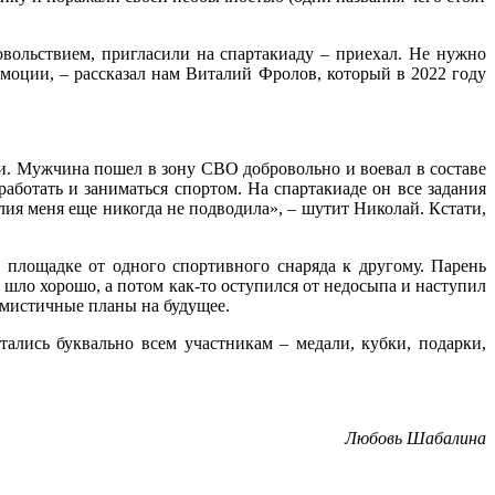
вольствием, пригласили на спартакиаду – приехал. Не нужно
эмоции, – рассказал нам Виталий Фролов, который в 2022 году
и. Мужчина пошел в зону СВО добровольно и воевал в составе
аботать и заниматься спортом. На спартакиаде он все задания
лия меня еще никогда не подводила», – шутит Николай. Кстати,
 площадке от одного спортивного снаряда к другому. Парень
е шло хорошо, а потом как-то оступился от недосыпа и наступил
имистичные планы на будущее.
ались буквально всем участникам – медали, кубки, подарки,
Любовь Шабалина