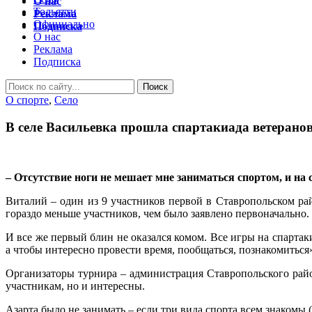
О нас
Тольятти
Реклама
Официально
Подписка
О нас
Реклама
Подписка
O спорте
,
Село
В селе Васильевка прошла спартакиада ветеран
– Отсутствие ноги не мешает мне заниматься спортом, и н
Виталий – один из 9 участников первой в Ставропольском р
гораздо меньше участников, чем было заявлено первоначально. 
И все же первый блин не оказался комом. Все игры на спартак
а чтобы интересно провести время, пообщаться, познакомиться
Организаторы турнира – администрация Ставропольского райо
участникам, но и интересны.
Азарта было не занимать – если три вида спорта всем знакомы 