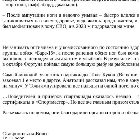
– корнхолл, шаффлборд, джакколо).
– После ампутации ноги я недолго унывал – быстро влился 
зацикливаться на своем здоровье, ведь жизнь продолжается, 
был мобилизован в зону СВО, а в 2023-м подорвался на мине.
Не занимать оптимизма и у комиссованного по состоянию здо
группы войск «Барс-15», а после ранения обеих ног был коми
выполнял с неподдельным азартом и улыбкой. В результате – с
в октябре Фортуна поймал самую большую рыбу на рыболовны
Самый молодой участник спартакиады Толя Куков (Верхние Б
завоевал 1-е место в дартсе. Анатолий рассказал нам, что в з
на мину». У Толи ампутировали все пальцы на одной ноге, но 
…Победителей и призеров спартакиады оказалось немало – п
сертификаты в «Спортмастер». Но все же главным призом стал
Разъезжаясь по домам, они благодарили организаторов и обеща
Ставрополь-на-Волге