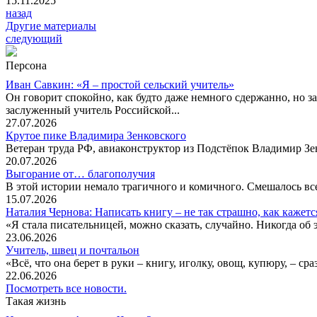
15.11.2025
назад
Другие материалы
следующий
Персона
Иван Савкин: «Я – простой сельский учитель»
Он говорит спокойно, как будто даже немного сдержанно, но за
заслуженный учитель Российской...
27.07.2026
Крутое пике Владимира Зенковского
Ветеран труда РФ, авиаконструктор из Подстёпок Владимир Зенк
20.07.2026
Выгорание от… благополучия
В этой истории немало трагичного и комичного. Смешалось все
15.07.2026
Наталия Чернова: Написать книгу – не так страшно, как кажетс
«Я стала писательницей, можно сказать, случайно. Никогда об 
23.06.2026
Учитель, швец и почтальон
«Всё, что она берет в руки – книгу, иголку, овощ, купюру, – с
22.06.2026
Посмотреть все новости.
Такая жизнь