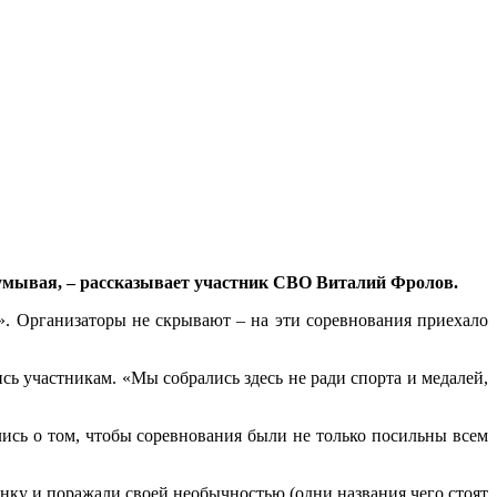
здумывая, – рассказывает участник СВО Виталий Фролов.
. Организаторы не скрывают – на эти соревнования приехало
сь участникам. «Мы собрались здесь не ради спорта и медалей,
ись о том, чтобы соревнования были не только посильны всем
винку и поражали своей необычностью (одни названия чего стоят