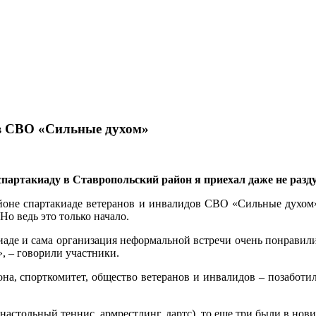
ов СВО «Сильные духом»
а спартакиаду в Ставропольский район я приехал даже не ра
айоне спартакиаде ветеранов и инвалидов СВО «Сильные духом»
Но ведь это только начало.
иаде и сама организация неформальной встречи очень понравили
», – говорили участники.
на, спорткомитет, общество ветеранов и инвалидов – позаботил
(настольный теннис, армрестлинг, дартс), то еще три были в но