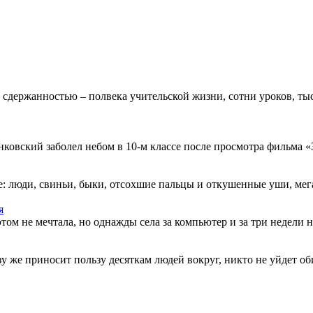
 сдержанностью – полвека учительской жизни, сотни уроков, тыс
овский заболел небом в 10-м классе после просмотра фильма «Зв
: люди, свиньи, быки, отсохшие пальцы и откушенные уши, мегап
я
этом не мечтала, но однажды села за компьютер и за три недели н
разу же приносит пользу десяткам людей вокруг, никто не уйдет о