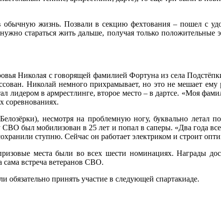
в обычную жизнь. Позвали в секцию фехтования – пошел с удо
и нужно стараться жить дальше, получая только положительные 
ровья Николая с говорящей фамилией Фортуна из села Подстёпк
ссован. Николай немного прихрамывает, но это не мешает ему р
тал лидером в армрестлинге, второе место – в дартсе. «Моя фами
х соревнованиях.
елозёрки), несмотря на проблемную ногу, буквально летал по
ону СВО был мобилизован в 25 лет и попал в саперы. «Два года вс
сохранили ступню. Сейчас он работает электриком и строит опт
ризовые места были во всех шести номинациях. Награды дост
а сама встреча ветеранов СВО.
ли обязательно принять участие в следующей спартакиаде.