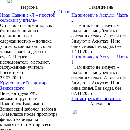
Персона
Такая жизнь
О нас
Иван Савкин: «Я – простой
На зимовку в Аскулы. Часть
сельский учитель»
2
Он говорит спокойно, как
«Там никто не зимует!» –
будто даже немного
пытались нас убедить в
сдержанно, но за
соседних селах. А вот и нет.
сдержанностью – полвека
Зимуют в Аскулах! И не
учительской жизни, сотни
одна семья. Без воды, без...
уроков, тысячи детских
17.11.2025
судеб. Педагог-
На зимовку в Аскулы. Часть
исследователь, методист,
1
заслуженный учитель
«Там никто не зимует!» –
Российской...
пытались нас убедить в
27.07.2026
соседних селах. А вот и нет.
Крутое пике Владимира
Зимуют в Аскулах! И не
Зенковского
одна семья. Без воды, без...
Ветеран труда РФ,
07.11.2025
авиаконструктор из
Посмотреть все новости.
Подстёпок Владимир
Актуально
Зенковский заболел небом в
10-м классе после просмотра
фильма «Звезды на
крыльях». С тех пор в его
жизни...