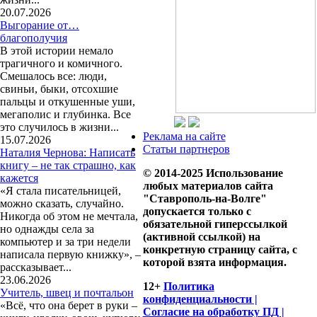
20.07.2026
Выгорание от…
благополучия
В этой истории немало
трагичного и комичного.
Смешалось все: люди,
свиньи, быки, отсохшие
пальцы и откушенные уши,
мегаполис и глубинка. Все
это случилось в жизни...
Реклама на сайте
15.07.2026
Статьи партнеров
Наталия Чернова: Написать
книгу – не так страшно, как
© 2014-2025 Использование
кажется
любых материалов сайта
«Я стала писательницей,
"Ставрополь-на-Волге"
можно сказать, случайно.
допускается только с
Никогда об этом не мечтала,
обязательной гиперссылкой
но однажды села за
(активной ссылкой) на
компьютер и за три недели
конкретную страницу сайта, с
написала первую книжку», –
которой взята информация.
рассказывает...
23.06.2026
12+
Политика
Учитель, швец и почтальон
конфиденциальности |
«Всё, что она берет в руки –
Согласие на обработку ПД |