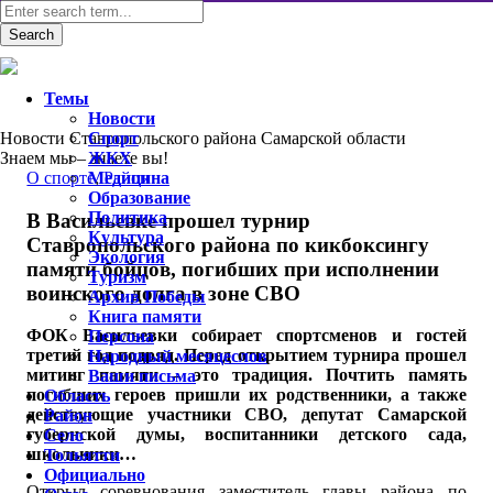
Темы
Новости
Новости Ставропольского района Самарской области
Спорт
Знаем мы – знаете вы!
ЖКХ
O спорте
Медицина
,
Район
Образование
Политика
В Васильевке прошел турнир
Культура
Ставропольского района по кикбоксингу
Экология
памяти бойцов, погибших при исполнении
Туризм
воинского долга в зоне СВО
Архив Победы
Книга памяти
ФОК Васильевки собирает спортсменов и гостей
Персона
третий год подряд. Перед открытием турнира прошел
Народный месяцеслов
митинг памяти – это традиция. Почтить память
Ваши письма
погибших героев пришли их родственники, а также
Область
действующие участники СВО, депутат Самарской
Район
губернской думы, воспитанники детского сада,
Село
школьники…
Тольятти
Официально
Открыл соревнования заместитель главы района по