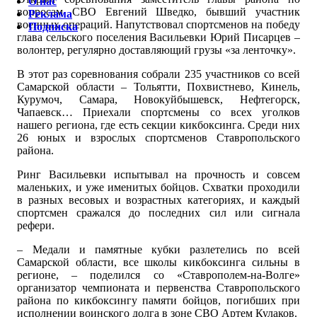
О нас
вопросам СВО Евгений Шведко, бывший участник
Реклама
военных операций. Напутствовал спортсменов на победу
Подписка
глава сельского поселения Васильевки Юрий Писарцев –
волонтер, регулярно доставляющий грузы «за ленточку».
В этот раз соревнования собрали 235 участников со всей
Самарской области – Тольятти, Похвистнево, Кинель,
Курумоч, Самара, Новокуйбышевск, Нефтегорск,
Чапаевск… Приехали спортсмены со всех уголков
нашего региона, где есть секции кикбоксинга. Среди них
26 юных и взрослых спортсменов Ставропольского
района.
Ринг Васильевки испытывал на прочность и совсем
маленьких, и уже именитых бойцов. Схватки проходили
в разных весовых и возрастных категориях, и каждый
спортсмен сражался до последних сил или сигнала
рефери.
– Медали и памятные кубки разлетелись по всей
Самарской области, все школы кикбоксинга сильны в
регионе, – поделился со «Ставрополем-на-Волге»
организатор чемпионата и первенства Ставропольского
района по кикбоксингу памяти бойцов, погибших при
исполнении воинского долга в зоне СВО Артем Кулаков.