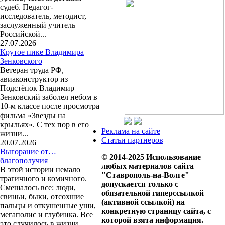
судеб. Педагог-
исследователь, методист,
заслуженный учитель
Российской...
27.07.2026
Крутое пике Владимира
Зенковского
Ветеран труда РФ,
авиаконструктор из
Подстёпок Владимир
Зенковский заболел небом в
10-м классе после просмотра
фильма «Звезды на
крыльях». С тех пор в его
Реклама на сайте
жизни...
Статьи партнеров
20.07.2026
Выгорание от…
© 2014-2025 Использование
благополучия
любых материалов сайта
В этой истории немало
"Ставрополь-на-Волге"
трагичного и комичного.
допускается только с
Смешалось все: люди,
обязательной гиперссылкой
свиньи, быки, отсохшие
(активной ссылкой) на
пальцы и откушенные уши,
конкретную страницу сайта, с
мегаполис и глубинка. Все
которой взята информация.
это случилось в жизни...