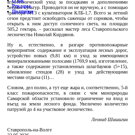
О нас
агротехнический уход за посадками и дополнениями
Реклама
лесных культур. Проводится он не вручную, а с помощью
Подписка
трактора МТЗ с культиватором КЛБ-1,7. Всего за летний
сезон предстоит освободить саженцы от сорняков, чтобы
открыть к ним доступ солнечного света, на площади
505,2 гектара, – рассказал мастер леса Ставропольского
лесничества Николай Кирдянов.
Ну и, естественно, в разгаре противопожарные
мероприятия: содержание и эксплуатация лесных дорог,
устройство новых (9,81 км) и уход за имеющимися
минерализованными полосами (1769,9 км), изготовление,
а также содержание установленных шлагбаумов (5+15),
обновление стендов (28) и уход за действующими
местами отдыха (11)…
Словом, дел полно, а тут еще жара и, соответственно, 5-й
класс пожароопасности, в связи с чем минприроды
Самарской области установило ограничение на вход и
въезд на земли лесного фонда. Увеличено количество
патрулей до 4 на участковое лесничество.
Леонид Шишигин
Ставрополь-на-Волге