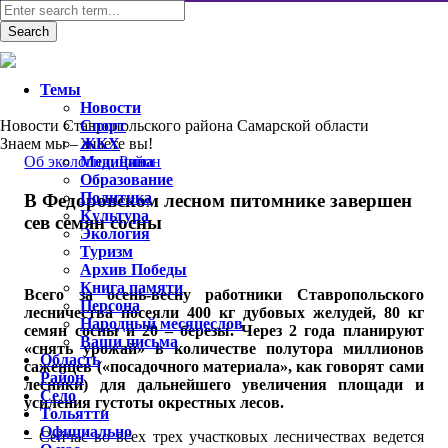
Темы
Новости
Новости Ставропольского района Самарской области
Спорт
Знаем мы – знаете вы!
ЖКХ
Об экологии
Медицина
,
Район
Образование
Политика
В Федоровском лесном питомнике завершен
Культура
сев семян сосны
Экология
Туризм
Архив Победы
Книга памяти
Всего за осень-весну работники Ставропольского
Персона
лесничества посеяли 400 кг дубовых желудей, 80 кг
Народный месяцеслов
семян сосны и 20 – березы. Через 2 года планируют
Ваши письма
«снять урожай» в количестве полутора миллионов
Область
саженцев («посадочного материала», как говорят сами
Район
лесники) для дальнейшего увеличения площади и
Село
усиления густоты окрестных лесов.
Тольятти
Официально
– Сейчас во всех трех участковых лесничествах ведется