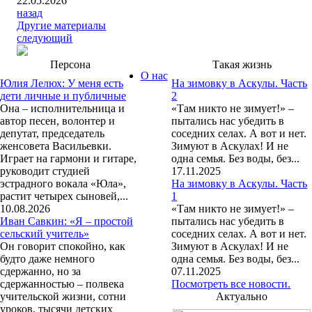
22.05.2026
назад
Другие материалы
следующий
Персона
Такая жизнь
О нас
Юлия Лелюх: У меня есть
На зимовку в Аскулы. Часть
дети личные и публичные
2
Она – исполнительница и
«Там никто не зимует!» –
автор песен, волонтер и
пытались нас убедить в
депутат, председатель
соседних селах. А вот и нет.
женсовета Васильевки.
Зимуют в Аскулах! И не
Играет на гармони и гитаре,
одна семья. Без воды, без...
руководит студией
17.11.2025
эстрадного вокала «Юла»,
На зимовку в Аскулы. Часть
растит четырех сыновей,...
1
10.08.2026
«Там никто не зимует!» –
Иван Савкин: «Я – простой
пытались нас убедить в
сельский учитель»
соседних селах. А вот и нет.
Он говорит спокойно, как
Зимуют в Аскулах! И не
будто даже немного
одна семья. Без воды, без...
сдержанно, но за
07.11.2025
сдержанностью – полвека
Посмотреть все новости.
учительской жизни, сотни
Актуально
уроков, тысячи детских