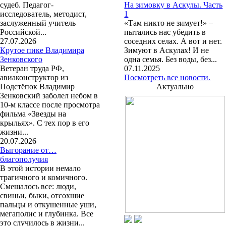
судеб. Педагог-
На зимовку в Аскулы. Часть
исследователь, методист,
1
заслуженный учитель
«Там никто не зимует!» –
Российской...
пытались нас убедить в
27.07.2026
соседних селах. А вот и нет.
Крутое пике Владимира
Зимуют в Аскулах! И не
Зенковского
одна семья. Без воды, без...
Ветеран труда РФ,
07.11.2025
авиаконструктор из
Посмотреть все новости.
Подстёпок Владимир
Актуально
Зенковский заболел небом в
10-м классе после просмотра
фильма «Звезды на
крыльях». С тех пор в его
жизни...
20.07.2026
Выгорание от…
благополучия
В этой истории немало
трагичного и комичного.
Смешалось все: люди,
свиньи, быки, отсохшие
пальцы и откушенные уши,
мегаполис и глубинка. Все
это случилось в жизни...