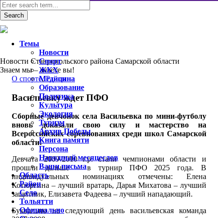
Темы
Новости
Новости Ставропольского района Самарской области
Спорт
Знаем мы – знаете вы!
ЖКХ
O спорте
Медицина
,
Район
Образование
Политика
Васильевку ждет ПФО
Культура
Экология
Сборные девчонок села Васильевка по мини-футболу
Туризм
вновь доказали свою силу и мастерство на
Архив Победы
Всероссийских соревнованиях среди школ Самарской
Книга памяти
области!
Персона
Народный месяцеслов
Девчата 2009-2010 г.р. стали чемпионами области и
Ваши письма
прошли дальше – в турнир ПФО 2025 года. В
Область
индивидуальных номинациях отмечены: Елена
Район
Котюргина – лучший вратарь, Дарья Михатова – лучший
Село
защитник, Елизавета Фадеева – лучший нападающий.
Тольятти
Официально
Буквально на следующий день васильевская команда