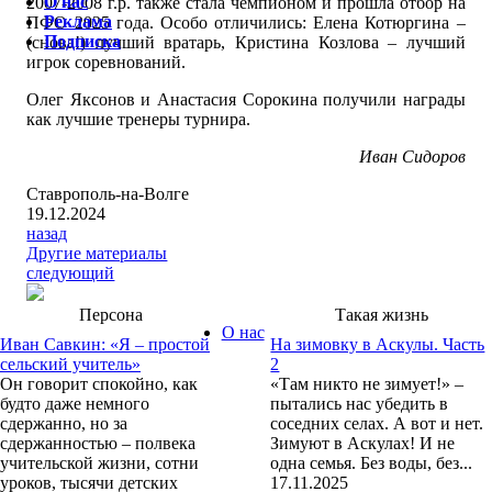
О нас
2007-2008 г.р. также стала чемпионом и прошла отбор на
Реклама
ПФО 2025 года. Особо отличились: Елена Котюргина –
Подписка
(снова!) лучший вратарь, Кристина Козлова – лучший
игрок соревнований.
Олег Яксонов и Анастасия Сорокина получили награды
как лучшие тренеры турнира.
Иван Сидоров
Ставрополь-на-Волге
19.12.2024
назад
Другие материалы
следующий
Персона
Такая жизнь
О нас
Иван Савкин: «Я – простой
На зимовку в Аскулы. Часть
сельский учитель»
2
Он говорит спокойно, как
«Там никто не зимует!» –
будто даже немного
пытались нас убедить в
сдержанно, но за
соседних селах. А вот и нет.
сдержанностью – полвека
Зимуют в Аскулах! И не
учительской жизни, сотни
одна семья. Без воды, без...
уроков, тысячи детских
17.11.2025