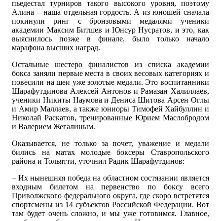
пьедестал турниров такого высокого уровня, поэтому
Алина – наша отдельная гордость. А из юношей сначала
покинули ринг с бронзовыми медалями ученики
академии Максим Битшев и Юнсур Нусратов, и это, как
выяснилось позже в финале, было только начало
марафона высших наград.
Остальные шестеро финалистов из списка академии
бокса заняли первые места в своих весовых категориях и
повесили на шеи уже золотые медали. Это воспитанники
Шарафутдинова Алексей Антонов и Рамазан Халиллаев,
ученики Никиты Наумова и Дениса Шитова Арсен Оглы
и Амир Маллаев, а также юниоры Тимофей Хайбуллин и
Николай Раскатов, тренированные Юрием Маслобродом
и Валерием Жегалиным.
Оказывается, не только за почет, уважение и медали
бились на матах молодые боксеры Ставропольского
района и Тольятти, уточнил Радик Шарафутдинов:
– Их нынешняя победа на областном состязании является
входным билетом на первенство по боксу всего
Приволжского федерального округа, где скоро встретятся
спортсмены из 14 субъектов Российской Федерации. Вот
там будет очень сложно, и мы уже готовимся. Главное,