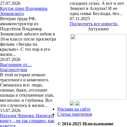
27.07.2026
соседних селах. А вот и нет.
Крутое пике Владимира
Зимуют в Аскулах! И не
Зенковского
одна семья. Без воды, без...
Ветеран труда РФ,
07.11.2025
авиаконструктор из
Посмотреть все новости.
Подстёпок Владимир
Актуально
Зенковский заболел небом в
10-м классе после просмотра
фильма «Звезды на
крыльях». С тех пор в его
жизни...
20.07.2026
Выгорание от…
благополучия
В этой истории немало
трагичного и комичного.
Смешалось все: люди,
свиньи, быки, отсохшие
пальцы и откушенные уши,
мегаполис и глубинка. Все
это случилось в жизни...
Реклама на сайте
15.07.2026
Статьи партнеров
Наталия Чернова: Написать
книгу – не так страшно, как
© 2014-2025 Использование
кажется