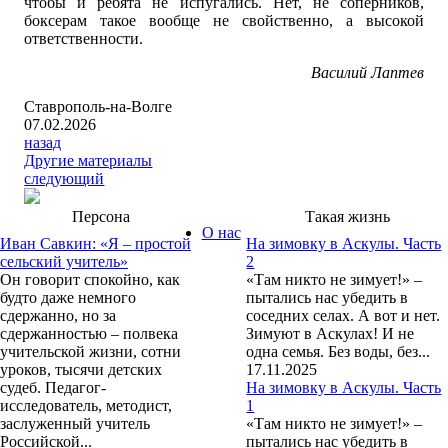
чтобы и ребята не испугались. Нет, не соперников,
боксерам такое вообще не свойственно, а высокой
ответственности.
Василий Лаптев
Ставрополь-на-Волге
07.02.2026
назад
Другие материалы
следующий
Персона
Такая жизнь
О нас
Иван Савкин: «Я – простой
На зимовку в Аскулы. Часть
сельский учитель»
2
Он говорит спокойно, как
«Там никто не зимует!» –
будто даже немного
пытались нас убедить в
сдержанно, но за
соседних селах. А вот и нет.
сдержанностью – полвека
Зимуют в Аскулах! И не
учительской жизни, сотни
одна семья. Без воды, без...
уроков, тысячи детских
17.11.2025
судеб. Педагог-
На зимовку в Аскулы. Часть
исследователь, методист,
1
заслуженный учитель
«Там никто не зимует!» –
Российской...
пытались нас убедить в