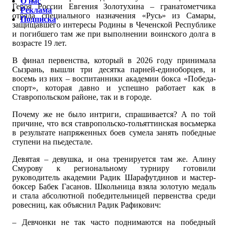
О нас
Героя России Евгения Золотухина – гранатометчика
Реклама
отряда специального назначения «Русь» из Самары,
Подписка
защищавшего интересы Родины в Чеченской Республике
и погибшего там же при выполнении воинского долга в
возрасте 19 лет.
В финал первенства, который в 2026 году принимала
Сызрань, вышли три десятка парней-единоборцев, и
восемь из них – воспитанники академии бокса «Победа-
спорт», которая давно и успешно работает как в
Ставропольском районе, так и в городе.
Почему же не было интриги, спрашивается? А по той
причине, что вся ставропольско-тольяттинская восьмерка
в результате напряженных боев сумела занять победные
ступени на пьедестале.
Девятая – девушка, и она тренируется там же. Алину
Смурову к региональному турниру готовили
руководитель академии Радик Шарафутдинов и мастер-
боксер Бабек Гасанов. Школьница взяла золотую медаль
и стала абсолютной победительницей первенства среди
ровесниц, как объяснил Радик Рафикович:
– Девчонки не так часто поднимаются на победный