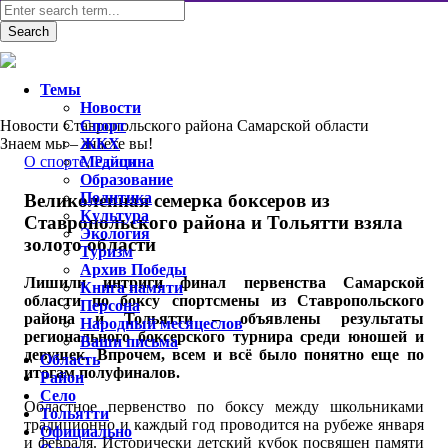
Темы
Новости
Новости Ставропольского района Самарской области
Спорт
Знаем мы – знаете вы!
ЖКХ
O спорте
Медицина
,
Район
Образование
Политика
Великолепная семерка боксеров из
Культура
Ставропольского района и Тольятти взяла
Экология
золото области
Туризм
Архив Победы
Лишили интриги финал первенства Самарской
Книга памяти
области по боксу спортсмены из Ставропольского
Персона
района и Тольятти – объявлены результаты
Народный месяцеслов
регионального боксерского турнира среди юношей и
Ваши письма
девушек. Впрочем, всем и всё было понятно еще по
Область
итогам полуфиналов.
Район
Село
Областное первенство по боксу между школьниками
Тольятти
традиционно и каждый год проводится на рубеже января
Официально
и февраля. Исторически детский кубок посвящен памяти