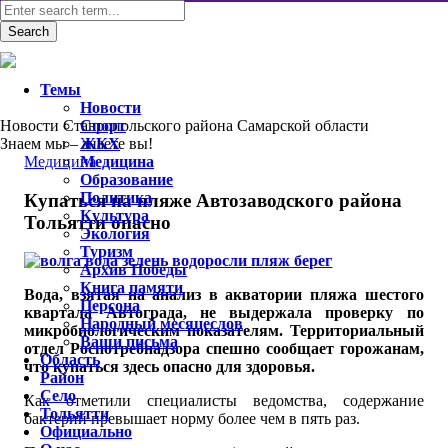
Темы
Новости
Новости Ставропольского района Самарской области
Спорт
Знаем мы – знаете вы!
ЖКХ
Медицина
Медицина
Образование
Политика
Купаться на пляже Автозаводского района
Культура
Тольятти опасно
Экология
Туризм
Архив Победы
Книга памяти
Вода, взятая на анализ в акватории пляжа шестого
Персона
квартала Автограда, не выдержала проверку по
Народный месяцеслов
микробиологическим показателям. Территориальный
Ваши письма
отдел Роспотребнадзора спешно сообщает горожанам,
Область
что купаться здесь опасно для здоровья.
Район
Село
Как отметили специалисты ведомства, содержание
Тольятти
бактерий превышает норму более чем в пять раз.
Официально