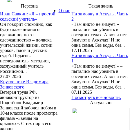
Персона
Такая жизнь
О нас
Иван Савкин: «Я – простой
На зимовку в Аскулы. Часть
сельский учитель»
2
Он говорит спокойно, как
«Там никто не зимует!» –
будто даже немного
пытались нас убедить в
сдержанно, но за
соседних селах. А вот и нет.
сдержанностью – полвека
Зимуют в Аскулах! И не
учительской жизни, сотни
одна семья. Без воды, без...
уроков, тысячи детских
17.11.2025
судеб. Педагог-
На зимовку в Аскулы. Часть
исследователь, методист,
1
заслуженный учитель
«Там никто не зимует!» –
Российской...
пытались нас убедить в
27.07.2026
соседних селах. А вот и нет.
Крутое пике Владимира
Зимуют в Аскулах! И не
Зенковского
одна семья. Без воды, без...
Ветеран труда РФ,
07.11.2025
авиаконструктор из
Посмотреть все новости.
Подстёпок Владимир
Актуально
Зенковский заболел небом в
10-м классе после просмотра
фильма «Звезды на
крыльях». С тех пор в его
жизни...