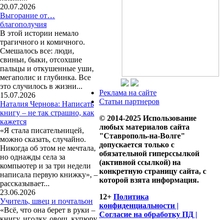
20.07.2026
Выгорание от…
благополучия
В этой истории немало
трагичного и комичного.
Смешалось все: люди,
свиньи, быки, отсохшие
пальцы и откушенные уши,
мегаполис и глубинка. Все
это случилось в жизни...
Реклама на сайте
15.07.2026
Статьи партнеров
Наталия Чернова: Написать
книгу – не так страшно, как
© 2014-2025 Использование
кажется
любых материалов сайта
«Я стала писательницей,
"Ставрополь-на-Волге"
можно сказать, случайно.
допускается только с
Никогда об этом не мечтала,
обязательной гиперссылкой
но однажды села за
(активной ссылкой) на
компьютер и за три недели
конкретную страницу сайта, с
написала первую книжку», –
которой взята информация.
рассказывает...
23.06.2026
12+
Политика
Учитель, швец и почтальон
конфиденциальности |
«Всё, что она берет в руки –
Согласие на обработку ПД |
книгу, иголку, овощ, купюру,