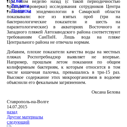
О нас
При этом неделю назад (с такой периодичностью
Реклама
проводят проверки) исследования сотрудников Центра
Подписка
гигиены и эпидемиологии в Самарской области
показывали: все из взятых проб (три на
бактериологические показатели и шесть на
паразитологические) в акваториях Восточного и
Западного пляжей Автозаводского района соответствуют
требованиям СанПиН. Лишь вода на пляже
Центрального района не отвечала нормам.
Добавим, плохие показатели качества воды на местных
пляжах Роспотребнадзор выявляет не впервые.
Например, прошлым летом показания по общим
колиформным бактериям, к которым относится в том
числе кишечная палочка, превышались в три-15 раз.
Высокое содержание этих микроорганизмов в водоеме
объяснили его фекальным загрязнением.
Оксана Белова
Ставрополь-на-Волге
14.07.2015
назад
Другие материалы
следующий