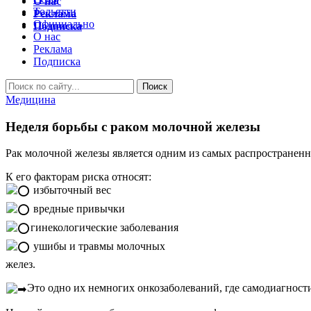
О нас
Тольятти
Реклама
Официально
Подписка
О нас
Реклама
Подписка
Медицина
Неделя борьбы с раком молочной железы
Рак молочной железы является одним из самых распространен
К его факторам риска относят:
избыточный вес
вредные привычки
гинекологические заболевания
ушибы и травмы молочных
желез.
Это одно их немногих онкозаболеваний, где самодиагнос