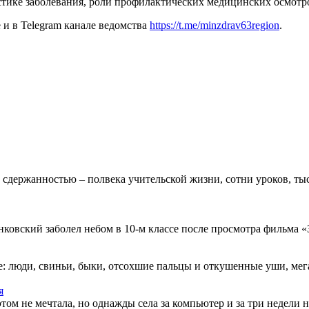
стике заболевания, роли профилактических медицинских осмотр
и в Telegram канале ведомства
https://t.me/minzdrav63region
.
 сдержанностью – полвека учительской жизни, сотни уроков, тыс
овский заболел небом в 10-м классе после просмотра фильма «Зв
: люди, свиньи, быки, отсохшие пальцы и откушенные уши, мегап
я
этом не мечтала, но однажды села за компьютер и за три недели н