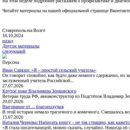
На этой неделе подробнее расскажем о профилактике и диагно
Читайте материалы на нашей официальной странице Вконтакте 
Ставрополь-на-Волге
16.10.2024
назад
Другие материалы
следующий
Персона
Иван Савкин: «Я – простой сельский учитель»
Он говорит спокойно, как будто даже немного сдержанно, но за
заслуженный учитель Российской...
27.07.2026
Крутое пике Владимира Зенковского
Ветеран труда РФ, авиаконструктор из Подстёпок Владимир Зенк
20.07.2026
Выгорание от… благополучия
В этой истории немало трагичного и комичного. Смешалось все
15.07.2026
Наталия Чернова: Написать книгу – не так страшно, как кажетс
«Я стала писательницей, можно сказать, случайно. Никогда об 