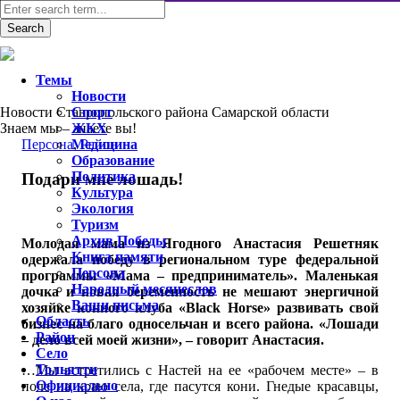
Темы
Новости
Новости Ставропольского района Самарской области
Спорт
Знаем мы – знаете вы!
ЖКХ
Персона
Медицина
,
Район
Образование
Политика
Подари мне лошадь!
Культура
Экология
Туризм
Архив Победы
Молодая мама из Ягодного Анастасия Решетняк
Книга памяти
одержала победу в региональном туре федеральной
Персона
программы «Мама – предприниматель». Маленькая
Народный месяцеслов
дочка и новая беременность не мешают энергичной
Ваши письма
хозяйке конного клуба «Black Horse» развивать свой
Область
бизнес на благо односельчан и всего района. «Лошади
Район
– дело всей моей жизни», – говорит Анастасия.
Село
Тольятти
…Мы встретились с Настей на ее «рабочем месте» – в
Официально
поле на краю села, где пасутся кони. Гнедые красавцы,