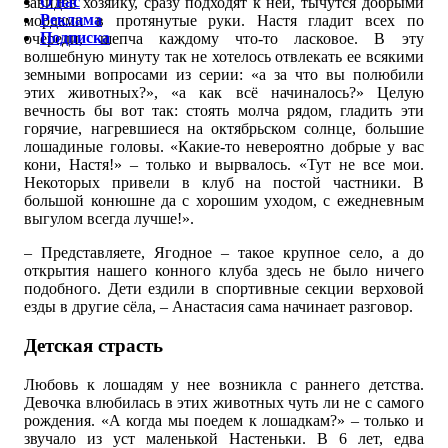
О нас
завидев хозяйку, сразу подходят к ней, тычутся добрыми
Реклама
мордами в протянутые руки. Настя гладит всех по
Подписка
очереди, шепча каждому что-то ласковое. В эту
волшебную минуту так не хотелось отвлекать ее всякими
земными вопросами из серии: «а за что вы полюбили
этих животных?», «а как всё начиналось?» Целую
вечность бы вот так: стоять молча рядом, гладить эти
горячие, нагревшиеся на октябрьском солнце, большие
лошадиные головы. «Какие-то невероятно добрые у вас
кони, Настя!» – только и вырвалось. «Тут не все мои.
Некоторых привели в клуб на постой частники. В
большой конюшне да с хорошим уходом, с ежедневным
выгулом всегда лучше!».
– Представляете, Ягодное – такое крупное село, а до
открытия нашего конного клуба здесь не было ничего
подобного. Дети ездили в спортивные секции верховой
езды в другие сёла, – Анастасия сама начинает разговор.
Детская страсть
Любовь к лошадям у нее возникла с раннего детства.
Девочка влюбилась в этих животных чуть ли не с самого
рождения. «А когда мы поедем к лошадкам?» – только и
звучало из уст маленькой Настеньки. В 6 лет, едва