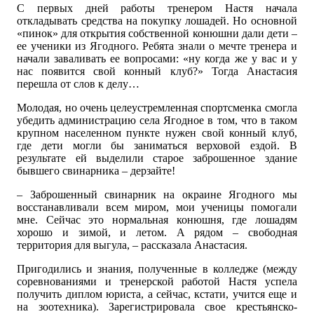
С первых дней работы тренером Настя начала
откладывать средства на покупку лошадей. Но основной
«пинок» для открытия собственной конюшни дали дети –
ее ученики из Ягодного. Ребята знали о мечте тренера и
начали заваливать ее вопросами: «ну когда же у вас и у
нас появится свой конный клуб?» Тогда Анастасия
перешла от слов к делу…
Молодая, но очень целеустремленная спортсменка смогла
убедить администрацию села Ягодное в том, что в таком
крупном населенном пункте нужен свой конный клуб,
где дети могли бы заниматься верховой ездой. В
результате ей выделили старое заброшенное здание
бывшего свинарника – дерзайте!
– Заброшенный свинарник на окраине Ягодного мы
восстанавливали всем миром, мои ученицы помогали
мне. Сейчас это нормальная конюшня, где лошадям
хорошо и зимой, и летом. А рядом – свободная
территория для выгула, – рассказала Анастасия.
Пригодились и знания, полученные в колледже (между
соревнованиями и тренерской работой Настя успела
получить диплом юриста, а сейчас, кстати, учится еще и
на зоотехника). Зарегистрировала свое крестьянско-