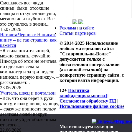
Смешалось все: люди,
свиньи, быки, отсохшие
пальцы и откушенные уши,
мегаполис и глубинка. Все
это случилось в жизни...
Реклама на сайте
15.07.2026
Статьи партнеров
Наталия Чернова: Написать
книгу – не так страшно, как
© 2014-2025 Использование
кажется
любых материалов сайта
«Я стала писательницей,
"Ставрополь-на-Волге"
можно сказать, случайно.
допускается только с
Никогда об этом не мечтала,
обязательной гиперссылкой
но однажды села за
(активной ссылкой) на
компьютер и за три недели
конкретную страницу сайта, с
написала первую книжку», –
которой взята информация.
рассказывает...
23.06.2026
12+
Политика
Учитель, швец и почтальон
конфиденциальности |
«Всё, что она берет в руки –
Согласие на обработку ПД |
книгу, иголку, овощ, купюру,
Использование файлов cookies
– сразу же приносит пользу
десяткам людей вокруг,
никто не уйдет обиженным
от этого...
Мы используем куки для
22.06.2026
наилучшего представления