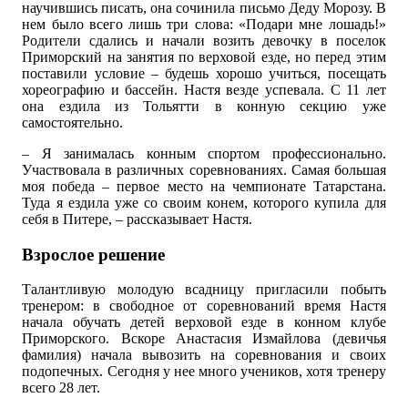
научившись писать, она сочинила письмо Деду Морозу. В
нем было всего лишь три слова: «Подари мне лошадь!»
Родители сдались и начали возить девочку в поселок
Приморский на занятия по верховой езде, но перед этим
поставили условие – будешь хорошо учиться, посещать
хореографию и бассейн. Настя везде успевала. С 11 лет
она ездила из Тольятти в конную секцию уже
самостоятельно.
– Я занималась конным спортом профессионально.
Участвовала в различных соревнованиях. Самая большая
моя победа – первое место на чемпионате Татарстана.
Туда я ездила уже со своим конем, которого купила для
себя в Питере, – рассказывает Настя.
Взрослое решение
Талантливую молодую всадницу пригласили побыть
тренером: в свободное от соревнований время Настя
начала обучать детей верховой езде в конном клубе
Приморского. Вскоре Анастасия Измайлова (девичья
фамилия) начала вывозить на соревнования и своих
подопечных. Сегодня у нее много учеников, хотя тренеру
всего 28 лет.