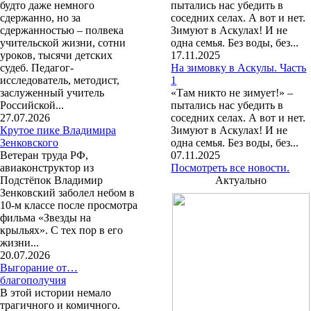
будто даже немного
пытались нас убедить в
сдержанно, но за
соседних селах. А вот и нет.
сдержанностью – полвека
Зимуют в Аскулах! И не
учительской жизни, сотни
одна семья. Без воды, без...
уроков, тысячи детских
17.11.2025
судеб. Педагог-
На зимовку в Аскулы. Часть
исследователь, методист,
1
заслуженный учитель
«Там никто не зимует!» –
Российской...
пытались нас убедить в
27.07.2026
соседних селах. А вот и нет.
Крутое пике Владимира
Зимуют в Аскулах! И не
Зенковского
одна семья. Без воды, без...
Ветеран труда РФ,
07.11.2025
авиаконструктор из
Посмотреть все новости.
Подстёпок Владимир
Актуально
Зенковский заболел небом в
10-м классе после просмотра
фильма «Звезды на
крыльях». С тех пор в его
жизни...
20.07.2026
Выгорание от…
благополучия
В этой истории немало
трагичного и комичного.