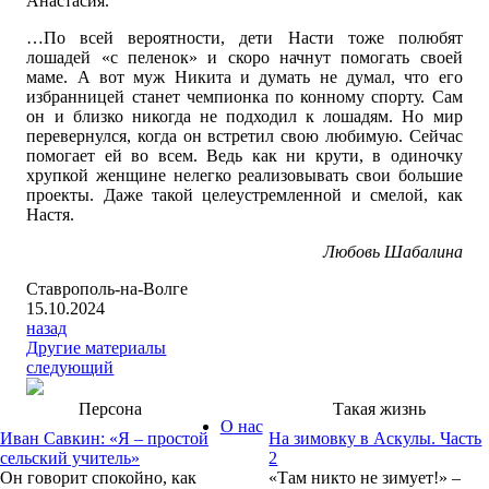
Анастасия.
…По всей вероятности, дети Насти тоже полюбят
лошадей «с пеленок» и скоро начнут помогать своей
маме. А вот муж Никита и думать не думал, что его
избранницей станет чемпионка по конному спорту. Сам
он и близко никогда не подходил к лошадям. Но мир
перевернулся, когда он встретил свою любимую. Сейчас
помогает ей во всем. Ведь как ни крути, в одиночку
хрупкой женщине нелегко реализовывать свои большие
проекты. Даже такой целеустремленной и смелой, как
Настя.
Любовь Шабалина
Ставрополь-на-Волге
15.10.2024
назад
Другие материалы
следующий
Персона
Такая жизнь
О нас
Иван Савкин: «Я – простой
На зимовку в Аскулы. Часть
сельский учитель»
2
Он говорит спокойно, как
«Там никто не зимует!» –