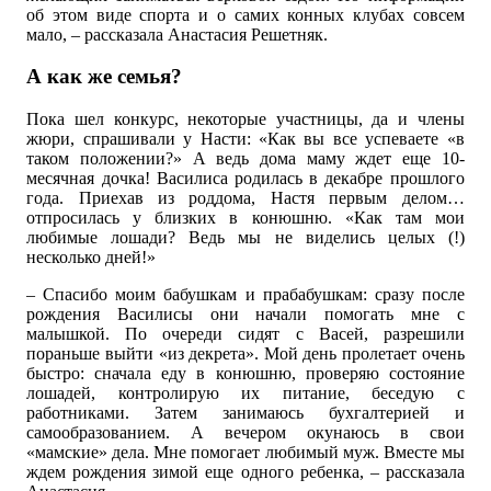
об этом виде спорта и о самих конных клубах совсем
мало, – рассказала Анастасия Решетняк.
А как же семья?
Пока шел конкурс, некоторые участницы, да и члены
жюри, спрашивали у Насти: «Как вы все успеваете «в
таком положении?» А ведь дома маму ждет еще 10-
месячная дочка! Василиса родилась в декабре прошлого
года. Приехав из роддома, Настя первым делом…
отпросилась у близких в конюшню. «Как там мои
любимые лошади? Ведь мы не виделись целых (!)
несколько дней!»
– Спасибо моим бабушкам и прабабушкам: сразу после
рождения Василисы они начали помогать мне с
малышкой. По очереди сидят с Васей, разрешили
пораньше выйти «из декрета». Мой день пролетает очень
быстро: сначала еду в конюшню, проверяю состояние
лошадей, контролирую их питание, беседую с
работниками. Затем занимаюсь бухгалтерией и
самообразованием. А вечером окунаюсь в свои
«мамские» дела. Мне помогает любимый муж. Вместе мы
ждем рождения зимой еще одного ребенка, – рассказала