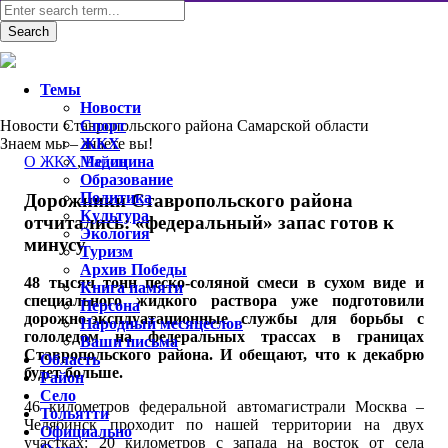
Темы
Новости
Новости Ставропольского района Самарской области
Спорт
Знаем мы – знаете вы!
ЖКХ
О ЖКХ
,
Медицина
Район
Образование
Политика
Дорожники Ставропольского района
Культура
отчитались: «федеральный» запас готов к
Экология
минусу
Туризм
Архив Победы
48 тысяч тонн песко-соляной смеси в сухом виде и
Книга памяти
специального жидкого раствора уже подготовили
Персона
дорожно-эксплуатационные службы для борьбы с
Народный месяцеслов
гололедом на федеральных трассах в границах
Ваши письма
Ставропольского района. И обещают, что к декабрю
Область
будет больше.
Район
Село
46 километров федеральной автомагистрали Москва –
Тольятти
Челябинск проходит по нашей территории на двух
Официально
участках: 20 километров с запада на восток от села