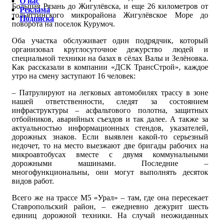
О нас
Большая Рязань до Жигулёвска, и еще 26 километров от
Реклама
тольяттинского микрорайона Жигулёвское Море до
Подписка
поворота на поселок Курумоч.
Оба участка обслуживает один подрядчик, который
организовал круглосуточное дежурство людей и
специальной техники на базах в сёлах Валы и Зелёновка.
Как рассказали в компании «ДСК ТрансСтрой», каждое
утро на смену заступают 16 человек:
– Патрулируют на легковых автомобилях трассу в зоне
нашей ответственности, следят за состоянием
инфраструктуры – асфальтового полотна, защитных
отбойников, аварийных съездов и так далее. А также за
актуальностью информационных стендов, указателей,
дорожных знаков. Если выявлен какой-то серьезный
недочет, то на место выезжают две бригады рабочих на
микроавтобусах вместе с двумя коммунальными
дорожными машинами. Последние –
многофункциональны, они могут выполнять десяток
видов работ.
Всего же на трассе М5 «Урал» – там, где она пересекает
Ставропольский район, – ежедневно дежурит шесть
единиц дорожной техники. На случай неожиданных