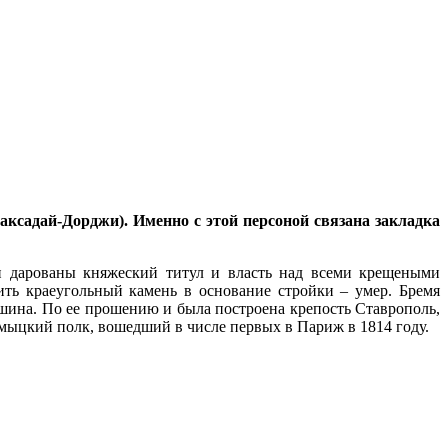
ксадай-Дорджи). Именно с этой персоной связана закладка
 дарованы княжеский титул и власть над всеми крещеными
ть краеугольный камень в основание стройки – умер. Бремя
шина. По ее прошению и была построена крепость Ставрополь,
лмыцкий полк, вошедший в числе первых в Париж в 1814 году.