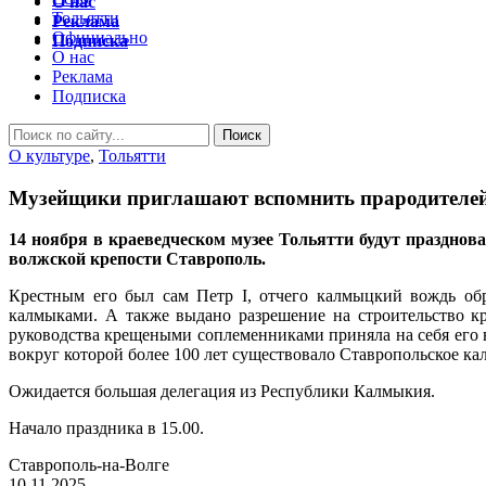
О нас
Тольятти
Реклама
Официально
Подписка
О нас
Реклама
Подписка
О культуре
,
Тольятти
Музейщики приглашают вспомнить прародителе
14 ноября в краеведческом музее Тольятти будут празднов
волжской крепости Ставрополь.
Крестным его был сам Петр I, отчего калмыцкий вождь о
калмыками. А также выдано разрешение на строительство к
руководства крещеными соплеменниками приняла на себя его 
вокруг которой более 100 лет существовало Ставропольское к
Ожидается большая делегация из Республики Калмыкия.
Начало праздника в 15.00.
Ставрополь-на-Волге
10.11.2025