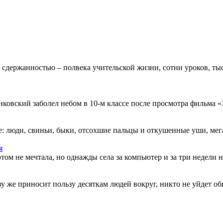
 сдержанностью – полвека учительской жизни, сотни уроков, тыс
овский заболел небом в 10-м классе после просмотра фильма «Зв
: люди, свиньи, быки, отсохшие пальцы и откушенные уши, мегап
я
этом не мечтала, но однажды села за компьютер и за три недели н
разу же приносит пользу десяткам людей вокруг, никто не уйдет о