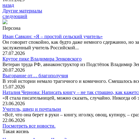
назад
Другие материалы
следующий
Персона
Иван Савкин: «Я – простой сельский учитель»
Он говорит спокойно, как будто даже немного сдержанно, но за
заслуженный учитель Российской...
27.07.2026
Крутое пике Владимира Зенковского
Ветеран труда РФ, авиаконструктор из Подстёпок Владимир Зенк
20.07.2026
Выгорание от… благополучия
В этой истории немало трагичного и комичного. Смешалось все
15.07.2026
Наталия Чернова: Написать книгу – не так страшно, как кажетс
«Я стала писательницей, можно сказать, случайно. Никогда об 
23.06.2026
Учитель, швец и почтальон
«Всё, что она берет в руки – книгу, иголку, овощ, купюру, – с
22.06.2026
Посмотреть все новости.
Такая жизнь