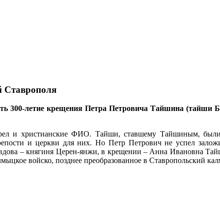
й Ставрополя
ать 300-летие крещения Петра Петровича Тайшина (тайши Ба
брел и христианские ФИО. Тайши, ставшему Тайшиным, были
репости и церкви для них. Но Петр Петрович не успел заложи
вдова – княгиня Церен-янжи, в крещении – Анна Ивановна Тай
алмыцкое войско, позднее преобразованное в Ставропольский ка