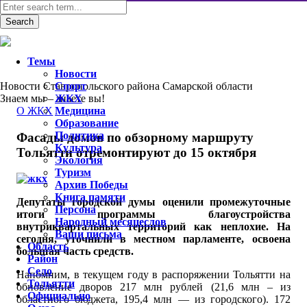
Темы
Новости
Новости Ставропольского района Самарской области
Спорт
Знаем мы – знаете вы!
ЖКХ
О ЖКХ
Медицина
Образование
Политика
Фасады домов по обзорному маршруту
Культура
Тольятти отремонтируют до 15 октября
Экология
Туризм
Архив Победы
Книга памяти
Депутаты городской думы оценили промежуточные
Персона
итоги программы благоустройства
Народный месяцеслов
внутриквартальных территорий как неплохие. На
Ваши письма
сегодня, уточнили в местном парламенте, освоена
Область
большая часть средств.
Район
Село
Напомним, в текущем году в распоряжении Тольятти на
Тольятти
обновление дворов 217 млн рублей (21,6 млн – из
Официально
областного бюджета, 195,4 млн — из городского). 172