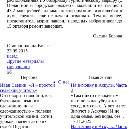
расположенных по обзорному туристическому маршруту.
Областной и городской бюджеты выделили на эти цели
43,2 млн рублей, однако по информации, имеющейся в
думе, средства еще не начали осваивать. Тем не менее,
представитель мэрии заверил народных избранников: до
15 октября ремонт завершат.
Оксана Белова
Ставрополь-на-Волге
23.09.2015
назад
Другие материалы
следующий
Персона
Такая жизнь
О нас
Иван Савкин: «Я – простой
На зимовку в Аскулы. Часть
сельский учитель»
2
Он говорит спокойно, как
«Там никто не зимует!» –
будто даже немного
пытались нас убедить в
сдержанно, но за
соседних селах. А вот и нет.
сдержанностью – полвека
Зимуют в Аскулах! И не
учительской жизни, сотни
одна семья. Без воды, без...
уроков, тысячи детских
17.11.2025
судеб. Педагог-
На зимовку в Аскулы. Часть