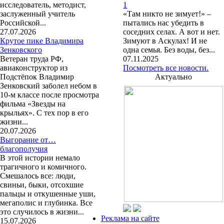
исследователь, методист,
1
заслуженный учитель
«Там никто не зимует!» –
Российской...
пытались нас убедить в
27.07.2026
соседних селах. А вот и нет.
Крутое пике Владимира
Зимуют в Аскулах! И не
Зенковского
одна семья. Без воды, без...
Ветеран труда РФ,
07.11.2025
авиаконструктор из
Посмотреть все новости.
Подстёпок Владимир
Актуально
Зенковский заболел небом в
10-м классе после просмотра
фильма «Звезды на
крыльях». С тех пор в его
жизни...
20.07.2026
Выгорание от…
благополучия
В этой истории немало
трагичного и комичного.
Смешалось все: люди,
свиньи, быки, отсохшие
пальцы и откушенные уши,
мегаполис и глубинка. Все
это случилось в жизни...
Реклама на сайте
15.07.2026