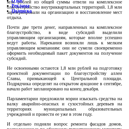
О нас
млн рублей из общей суммы отвели на комплексное
Реклама
благоустройство внутриквартальных территорий. 1,8 млн
Подписка
зарезервировали на организацию и восстановление мест
отдыха.
Почти две трети денег, направленных на комплексное
благоустройство, в виде субсидий выделили
управляющим организациям, которые вполне успешно
ведут работы. Нарекания возникли лишь к мелким
управляющим компаниям: они не сумели своевременно
оформить необходимый пакет документов на получение
субсидий.
Не освоенными остаются 1,8 млн рублей на подготовку
проектной документации по благоустройству аллеи
Славы, примыкающей к Центральной площади.
Подрядчика определят на открытом аукционе в сентябре,
начало работ запланировано на конец декабря.
Парламентарии предложили мэрии изыскать средства на
валку аварийно-опасных и сухостойных деревьев на
территориях муниципальных образовательных
учреждений и провести ее уже в этом году.
И отдельно подняли вопрос ремонта фасадов домов,