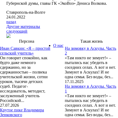
Губернской думы, главы ГК «ЭкоВоз» Дениса Волкова.
Ставрополь-на-Волге
24.01.2022
назад
Другие материалы
следующий
Персона
Такая жизнь
О нас
Иван Савкин: «Я – простой
На зимовку в Аскулы. Часть
сельский учитель»
2
Он говорит спокойно, как
«Там никто не зимует!» –
будто даже немного
пытались нас убедить в
сдержанно, но за
соседних селах. А вот и нет.
сдержанностью – полвека
Зимуют в Аскулах! И не
учительской жизни, сотни
одна семья. Без воды, без...
уроков, тысячи детских
17.11.2025
судеб. Педагог-
На зимовку в Аскулы. Часть
исследователь, методист,
1
заслуженный учитель
«Там никто не зимует!» –
Российской...
пытались нас убедить в
27.07.2026
соседних селах. А вот и нет.
Крутое пике Владимира
Зимуют в Аскулах! И не
Зенковского
одна семья. Без воды, без...