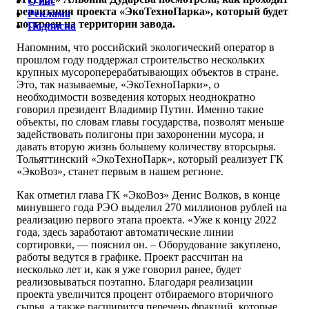
О нас
реализация проекта «ЭкоТехноПарка», который будет
Реклама
построен на территории завода.
Подписка
Напомним, что российский экологический оператор в
прошлом году поддержал строительство нескольких
крупных мусороперерабатывающих объектов в стране.
Это, так называемые, «ЭкоТехноПарки», о
необходимости возведения которых неоднократно
говорил президент Владимир Путин. Именно такие
объекты, по словам главы государства, позволят меньше
задействовать полигоны при захоронении мусора, и
давать вторую жизнь большему количеству вторсырья.
Тольяттинский «ЭкоТехноПарк», который реализует ГК
«ЭкоВоз», станет первым в нашем регионе.
Как отметил глава ГК «ЭкоВоз» Денис Волков, в конце
минувшего года РЭО выделил 270 миллионов рублей на
реализацию первого этапа проекта. «Уже к концу 2022
года, здесь заработают автоматические линии
сортировки, — пояснил он. – Оборудование закуплено,
работы ведутся в графике. Проект рассчитан на
несколько лет и, как я уже говорил ранее, будет
реализовываться поэтапно. Благодаря реализации
проекта увеличится процент отбираемого вторичного
сырья, а также расширится перечень фракций, которые