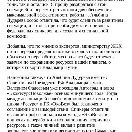
тонн, так и остались. Я прошу разобраться с этой
ситуацией и пересмотреть потоки для обеспечения
максимальной эффективности работы.». Альбина
Дударева особо отметила, что будет следить за развитием
ситуации, и готова, при необходимости, привлечь
федеральных спикеров для создания специальной
комиссии.
Добавим, что по мнению экспертов, министерству ЖКХ
стоит перераспределять потоки отходов с полигонов на
объекты по переработки мусора – это будет отвечать
задачам по сохранению ресурсов нашей планеты, о
которых говорит Владимир Путин.
Напомним также, что Альбина Дудурева вместе с
Советником Президента РФ Владимира Путина
Валерием Фадеевым уже посещала Автоград и завод
«ЭкоРесурсПоволжье» осенью минувшего года. Тогда
между ассоциацией содействия экономике замкнутого
цикла «Ресурс» и ГК «ЭкоВоз» был заключено
соглашение о взаимодействии. Спикеры отметили
высокий профессионализм команды «ЭкоВоза» в
вопросах переработки и использования вторичных
ресурсов, а также личный вклад в развитие
экологической политики региона депутата Самарской