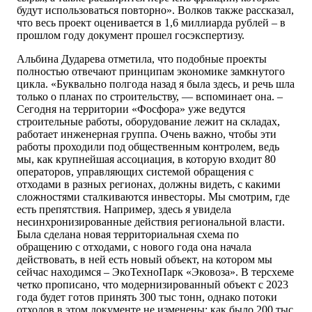
будут использоваться повторно». Волков также рассказал,
что весь проект оценивается в 1,6 миллиарда рублей – в
прошлом году документ прошел госэкспертизу.
Альбина Дударева отметила, что подобные проекты
полностью отвечают принципам экономике замкнутого
цикла. «Буквально полгода назад я была здесь, и речь шла
только о планах по строительству, — вспоминает она. –
Сегодня на территории «Фосфора» уже ведутся
строительные работы, оборудование лежит на складах,
работает инженерная группа. Очень важно, чтобы эти
работы проходили под общественным контролем, ведь
мы, как крупнейшая ассоциация, в которую входит 80
операторов, управляющих системой обращения с
отходами в разных регионах, должны видеть, с какими
сложностями сталкиваются инвесторы. Мы смотрим, где
есть препятствия. Например, здесь я увидела
несинхронизированные действия региональной власти.
Была сделана новая территориальная схема по
обращению с отходами, с нового года она начала
действовать, в ней есть новый объект, на котором мы
сейчас находимся – ЭкоТехноПарк «Эковоза». В терсхеме
четко прописано, что модернизированный объект с 2023
года будет готов принять 300 тыс тонн, однако потоки
отходов в этом документе не изменены: как было 200 тыс