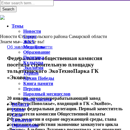
Темы
Новости
Новости Ставропольского района Самарской области
Спорт
Знаем мы – знаете вы!
ЖКХ
Об экологии
Медицина
,
Тольятти
Образование
Политика
Федеральная общественная комиссия
Культура
посетила строительную площадку
Экология
тольяттинского ЭкоТехноПарка ГК
Туризм
«Эковоз»
Архив Победы
Книга памяти
Персона
Народный месяцеслов
20 января мусороперерабатывающий завод
Ваши письма
«ЭкоРесурсПоволжье», входящий в ГК «ЭкоВоз»,
Область
посетила федеральная делегация. Первый заместитель
Район
председателя комиссии Общественной палаты
Село
РФ по экологии и охране окружающей среды, глава
Тольятти
ассоциации содействия экономике замкнутого цикла
Официально
«Ресурс» Альбина Дударева посмотрела, как проходит