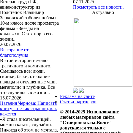
Ветеран труда РФ,
07.11.2025
авиаконструктор из
Посмотреть все новости.
Подстёпок Владимир
Актуально
Зенковский заболел небом в
10-м классе после просмотра
фильма «Звезды на
крыльях». С тех пор в его
жизни...
20.07.2026
Выгорание от…
благополучия
В этой истории немало
трагичного и комичного.
Смешалось все: люди,
свиньи, быки, отсохшие
пальцы и откушенные уши,
мегаполис и глубинка. Все
это случилось в жизни...
Реклама на сайте
15.07.2026
Статьи партнеров
Наталия Чернова: Написать
книгу – не так страшно, как
© 2014-2025 Использование
кажется
любых материалов сайта
«Я стала писательницей,
"Ставрополь-на-Волге"
можно сказать, случайно.
допускается только с
Никогда об этом не мечтала,