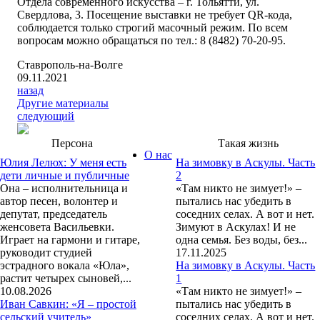
Отдела современного искусства – г. Тольятти, ул.
Свердлова, 3. Посещение выставки не требует QR-кода,
соблюдается только строгий масочный режим. По всем
вопросам можно обращаться по тел.: 8 (8482) 70-20-95.
Ставрополь-на-Волге
09.11.2021
назад
Другие материалы
следующий
Персона
Такая жизнь
О нас
Юлия Лелюх: У меня есть
На зимовку в Аскулы. Часть
дети личные и публичные
2
Она – исполнительница и
«Там никто не зимует!» –
автор песен, волонтер и
пытались нас убедить в
депутат, председатель
соседних селах. А вот и нет.
женсовета Васильевки.
Зимуют в Аскулах! И не
Играет на гармони и гитаре,
одна семья. Без воды, без...
руководит студией
17.11.2025
эстрадного вокала «Юла»,
На зимовку в Аскулы. Часть
растит четырех сыновей,...
1
10.08.2026
«Там никто не зимует!» –
Иван Савкин: «Я – простой
пытались нас убедить в
сельский учитель»
соседних селах. А вот и нет.