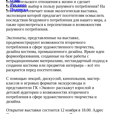
О нас
потребительского отношения к жизни и сделает
Реклама
осознанный выбор в пользу разумного потребления? На
Подписка
этот вопрос отвечает новая экологическая выставка,
экспозиция которой предлагает посетителям осмыслить
последствия бездумного потребления для нашего мира, а
также присмотреться к перспективам и возможностям
разумного потребления.
Экспонаты, представленные на выставке,
продемонстрируют возможности вторичного
потребления в сфере художественного творчества,
дизайна костюма, промышленного дизайна. Яркие идеи
формообразования, созданные на базе работы с
нетрадиционными материалами, нестандартный подход в
создании костюма или предметов интерьера – всё это
раскроется перед посетителями.
С помощью лекций, дискуссий, кинопоказов, мастер-
классов и игровых форматов экскурсоводы и
представители ГК «Эковоз» расскажут взрослой и
детской аудитории о возможностях вторичного
потребления в сфере художественного творчества и
дизайна.
Открытие выставки состоится 12 ноября в 18.00. Адрес