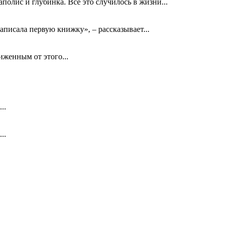
олис и глубинка. Все это случилось в жизни...
аписала первую книжку», – рассказывает...
биженным от этого...
..
..