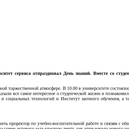
рситет сервиса отпраздновал День знаний. Вместе со сту
ой торжественной атмосфере. В 10.00 в университете состоялось
азали все самое интересное о студенческой жизни и познакоми
 и социальных технологий и Институт заочного обучения, а т
вить проректор по учебно-воспитательной работе и связям с об
а сцене актового зала красную ленту, дав этим начало нового у