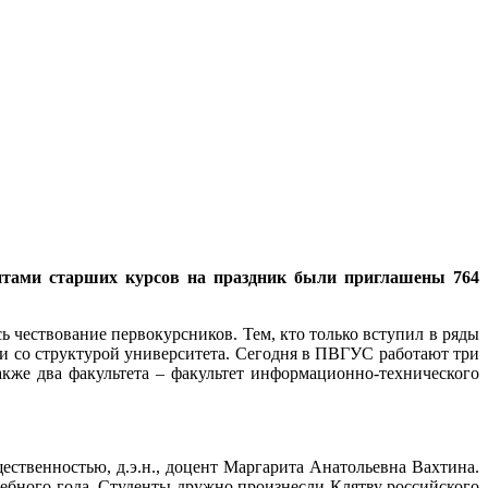
дентами старших курсов на праздник были приглашены 764
 чествование первокурсников. Тем, кто только вступил в ряды
ли со структурой университета. Сегодня в ПВГУС работают три
акже два факультета – факультет информационно-технического
щественностью, д.э.н., доцент Маргарита Анатольевна Вахтина.
чебного года. Студенты дружно произнесли Клятву российского