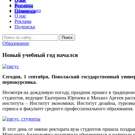
О нас
Тольятти
Реклама
Официально
Подписка
О нас
Реклама
Подписка
Образование
Новый учебный год начался
Сегодня, 1 сентября, Поволжский государственный униве
первокурсника.
Несмотря на дождливую погоду, праздник прошел в традиционн
студентов, ведущие Екатерина Юртаева и Михаил Аргеев расск
института – Институт экономики, Институт дизайна, туризма
сервиса и факультет среднего профессионального образования.
В этот день от имени ректората вуза студентов пришла поздра
Маргарита Анатольевна поздравила обучающихся и разрезала н