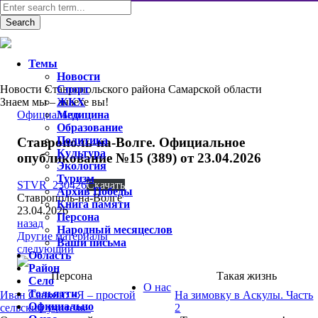
Темы
Новости
Новости Ставропольского района Самарской области
Спорт
Знаем мы – знаете вы!
ЖКХ
Официально
Медицина
Образование
Политика
Ставрополь-на-Волге. Официальное
Культура
опубликование №15 (389) от 23.04.2026
Экология
Туризм
STVR_230426
Скачать
Архив Победы
Ставрополь-на-Волге
Книга памяти
23.04.2026
Персона
назад
Народный месяцеслов
Другие материалы
Ваши письма
следующий
Область
Район
Персона
Такая жизнь
Село
О нас
Тольятти
Иван Савкин: «Я – простой
На зимовку в Аскулы. Часть
Официально
сельский учитель»
2