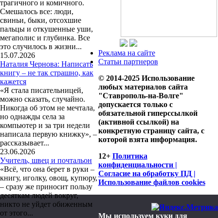
трагичного и комичного.
Смешалось все: люди,
свиньи, быки, отсохшие
пальцы и откушенные уши,
мегаполис и глубинка. Все
это случилось в жизни...
Реклама на сайте
15.07.2026
Статьи партнеров
Наталия Чернова: Написать
книгу – не так страшно, как
© 2014-2025 Использование
кажется
любых материалов сайта
«Я стала писательницей,
"Ставрополь-на-Волге"
можно сказать, случайно.
допускается только с
Никогда об этом не мечтала,
обязательной гиперссылкой
но однажды села за
(активной ссылкой) на
компьютер и за три недели
конкретную страницу сайта, с
написала первую книжку», –
которой взята информация.
рассказывает...
23.06.2026
12+
Политика
Учитель, швец и почтальон
конфиденциальности |
«Всё, что она берет в руки –
Согласие на обработку ПД |
книгу, иголку, овощ, купюру,
Использование файлов cookies
– сразу же приносит пользу
десяткам людей вокруг,
никто не уйдет обиженным
от этого...
Мы используем куки для