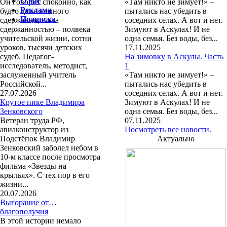
О нас
Он говорит спокойно, как
«Там никто не зимует!» –
Реклама
будто даже немного
пытались нас убедить в
Подписка
сдержанно, но за
соседних селах. А вот и нет.
сдержанностью – полвека
Зимуют в Аскулах! И не
учительской жизни, сотни
одна семья. Без воды, без...
уроков, тысячи детских
17.11.2025
судеб. Педагог-
На зимовку в Аскулы. Часть
исследователь, методист,
1
заслуженный учитель
«Там никто не зимует!» –
Российской...
пытались нас убедить в
27.07.2026
соседних селах. А вот и нет.
Крутое пике Владимира
Зимуют в Аскулах! И не
Зенковского
одна семья. Без воды, без...
Ветеран труда РФ,
07.11.2025
авиаконструктор из
Посмотреть все новости.
Подстёпок Владимир
Актуально
Зенковский заболел небом в
10-м классе после просмотра
фильма «Звезды на
крыльях». С тех пор в его
жизни...
20.07.2026
Выгорание от…
благополучия
В этой истории немало