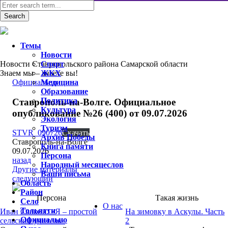
Темы
Новости
Новости Ставропольского района Самарской области
Спорт
Знаем мы – знаете вы!
ЖКХ
Официально
Медицина
Образование
Политика
Ставрополь-на-Волге. Официальное
Культура
опубликование №26 (400) от 09.07.2026
Экология
Туризм
STVR_090726
Скачать
Архив Победы
Ставрополь-на-Волге
Книга памяти
09.07.2026
Персона
назад
Народный месяцеслов
Другие материалы
Ваши письма
следующий
Область
Район
Персона
Такая жизнь
Село
О нас
Тольятти
Иван Савкин: «Я – простой
На зимовку в Аскулы. Часть
Официально
сельский учитель»
2