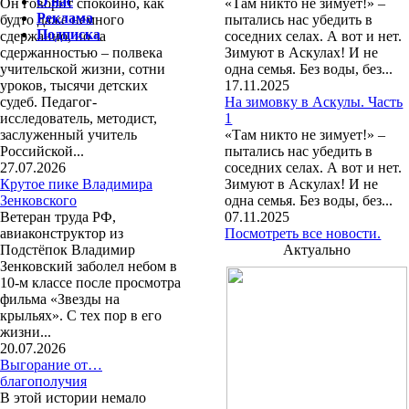
О нас
Он говорит спокойно, как
«Там никто не зимует!» –
Реклама
будто даже немного
пытались нас убедить в
Подписка
сдержанно, но за
соседних селах. А вот и нет.
сдержанностью – полвека
Зимуют в Аскулах! И не
учительской жизни, сотни
одна семья. Без воды, без...
уроков, тысячи детских
17.11.2025
судеб. Педагог-
На зимовку в Аскулы. Часть
исследователь, методист,
1
заслуженный учитель
«Там никто не зимует!» –
Российской...
пытались нас убедить в
27.07.2026
соседних селах. А вот и нет.
Крутое пике Владимира
Зимуют в Аскулах! И не
Зенковского
одна семья. Без воды, без...
Ветеран труда РФ,
07.11.2025
авиаконструктор из
Посмотреть все новости.
Подстёпок Владимир
Актуально
Зенковский заболел небом в
10-м классе после просмотра
фильма «Звезды на
крыльях». С тех пор в его
жизни...
20.07.2026
Выгорание от…
благополучия
В этой истории немало