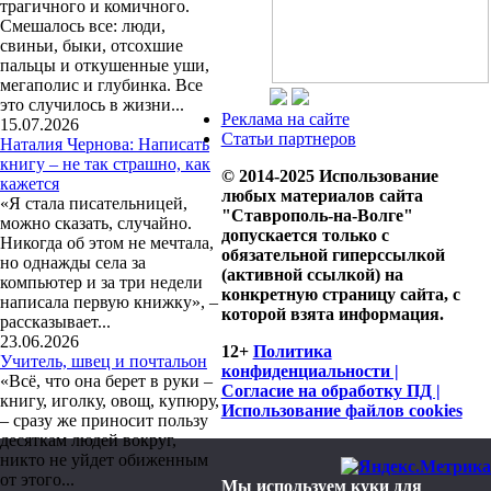
трагичного и комичного.
Смешалось все: люди,
свиньи, быки, отсохшие
пальцы и откушенные уши,
мегаполис и глубинка. Все
это случилось в жизни...
Реклама на сайте
15.07.2026
Статьи партнеров
Наталия Чернова: Написать
книгу – не так страшно, как
© 2014-2025 Использование
кажется
любых материалов сайта
«Я стала писательницей,
"Ставрополь-на-Волге"
можно сказать, случайно.
допускается только с
Никогда об этом не мечтала,
обязательной гиперссылкой
но однажды села за
(активной ссылкой) на
компьютер и за три недели
конкретную страницу сайта, с
написала первую книжку», –
которой взята информация.
рассказывает...
23.06.2026
12+
Политика
Учитель, швец и почтальон
конфиденциальности |
«Всё, что она берет в руки –
Согласие на обработку ПД |
книгу, иголку, овощ, купюру,
Использование файлов cookies
– сразу же приносит пользу
десяткам людей вокруг,
никто не уйдет обиженным
от этого...
Мы используем куки для