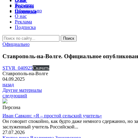
О нас
Тольятти
Реклама
Официально
Подписка
О нас
Реклама
Подписка
Официально
Ставрополь-на-Волге. Официальное опубликовани
STVR_040925
Скачать
Ставрополь-на-Волге
04.09.2025
назад
Другие материалы
следующий
Персона
Иван Савкин: «Я – простой сельский учитель»
Он говорит спокойно, как будто даже немного сдержанно, но за
заслуженный учитель Российской...
27.07.2026
Крутое пике Владимира Зенковского