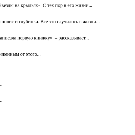
езды на крыльях». С тех пор в его жизни...
олис и глубинка. Все это случилось в жизни...
аписала первую книжку», – рассказывает...
биженным от этого...
..
..