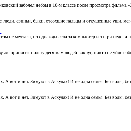
овский заболел небом в 10-м классе после просмотра фильма «Зв
: люди, свиньи, быки, отсохшие пальцы и откушенные уши, мегап
я
этом не мечтала, но однажды села за компьютер и за три недели н
разу же приносит пользу десяткам людей вокруг, никто не уйдет о
. А вот и нет. Зимуют в Аскулах! И не одна семья. Без воды, без.
. А вот и нет. Зимуют в Аскулах! И не одна семья. Без воды, без.