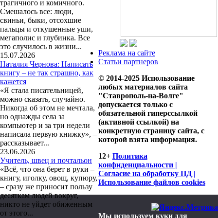
трагичного и комичного.
Смешалось все: люди,
свиньи, быки, отсохшие
пальцы и откушенные уши,
мегаполис и глубинка. Все
это случилось в жизни...
Реклама на сайте
15.07.2026
Статьи партнеров
Наталия Чернова: Написать
книгу – не так страшно, как
© 2014-2025 Использование
кажется
любых материалов сайта
«Я стала писательницей,
"Ставрополь-на-Волге"
можно сказать, случайно.
допускается только с
Никогда об этом не мечтала,
обязательной гиперссылкой
но однажды села за
(активной ссылкой) на
компьютер и за три недели
конкретную страницу сайта, с
написала первую книжку», –
которой взята информация.
рассказывает...
23.06.2026
12+
Политика
Учитель, швец и почтальон
конфиденциальности |
«Всё, что она берет в руки –
Согласие на обработку ПД |
книгу, иголку, овощ, купюру,
Использование файлов cookies
– сразу же приносит пользу
десяткам людей вокруг,
никто не уйдет обиженным
от этого...
Мы используем куки для