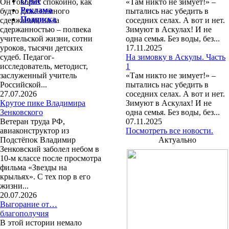
О нас
Он говорит спокойно, как
«Там никто не зимует!» –
Реклама
будто даже немного
пытались нас убедить в
Подписка
сдержанно, но за
соседних селах. А вот и нет.
сдержанностью – полвека
Зимуют в Аскулах! И не
учительской жизни, сотни
одна семья. Без воды, без...
уроков, тысячи детских
17.11.2025
судеб. Педагог-
На зимовку в Аскулы. Часть
исследователь, методист,
1
заслуженный учитель
«Там никто не зимует!» –
Российской...
пытались нас убедить в
27.07.2026
соседних селах. А вот и нет.
Крутое пике Владимира
Зимуют в Аскулах! И не
Зенковского
одна семья. Без воды, без...
Ветеран труда РФ,
07.11.2025
авиаконструктор из
Посмотреть все новости.
Подстёпок Владимир
Актуально
Зенковский заболел небом в
10-м классе после просмотра
фильма «Звезды на
крыльях». С тех пор в его
жизни...
20.07.2026
Выгорание от…
благополучия
В этой истории немало