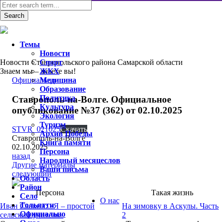
Темы
Новости
Новости Ставропольского района Самарской области
Спорт
Знаем мы – знаете вы!
ЖКХ
Официально
Медицина
Образование
Политика
Ставрополь-на-Волге. Официальное
Культура
опубликование №37 (362) от 02.10.2025
Экология
Туризм
STVR_021025
Скачать
Архив Победы
Ставрополь-на-Волге
Книга памяти
02.10.2025
Персона
назад
Народный месяцеслов
Другие материалы
Ваши письма
следующий
Область
Район
Персона
Такая жизнь
Село
О нас
Тольятти
Иван Савкин: «Я – простой
На зимовку в Аскулы. Часть
Официально
сельский учитель»
2