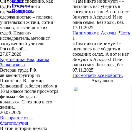
О нас
Он говорит спокойно, как
«Там никто не зимует!» –
Реклама
будто даже немного
пытались нас убедить в
Подписка
сдержанно, но за
соседних селах. А вот и нет.
сдержанностью – полвека
Зимуют в Аскулах! И не
учительской жизни, сотни
одна семья. Без воды, без...
уроков, тысячи детских
17.11.2025
судеб. Педагог-
На зимовку в Аскулы. Часть
исследователь, методист,
1
заслуженный учитель
«Там никто не зимует!» –
Российской...
пытались нас убедить в
27.07.2026
соседних селах. А вот и нет.
Крутое пике Владимира
Зимуют в Аскулах! И не
Зенковского
одна семья. Без воды, без...
Ветеран труда РФ,
07.11.2025
авиаконструктор из
Посмотреть все новости.
Подстёпок Владимир
Актуально
Зенковский заболел небом в
10-м классе после просмотра
фильма «Звезды на
крыльях». С тех пор в его
жизни...
20.07.2026
Выгорание от…
благополучия
В этой истории немало