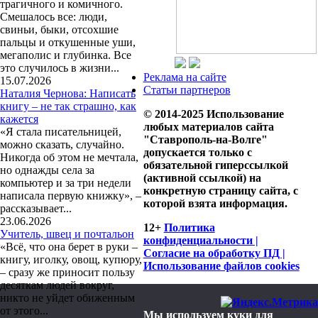
трагичного и комичного.
Смешалось все: люди,
свиньи, быки, отсохшие
пальцы и откушенные уши,
мегаполис и глубинка. Все
это случилось в жизни...
Реклама на сайте
15.07.2026
Статьи партнеров
Наталия Чернова: Написать
книгу – не так страшно, как
© 2014-2025 Использование
кажется
любых материалов сайта
«Я стала писательницей,
"Ставрополь-на-Волге"
можно сказать, случайно.
допускается только с
Никогда об этом не мечтала,
обязательной гиперссылкой
но однажды села за
(активной ссылкой) на
компьютер и за три недели
конкретную страницу сайта, с
написала первую книжку», –
которой взята информация.
рассказывает...
23.06.2026
12+
Политика
Учитель, швец и почтальон
конфиденциальности |
«Всё, что она берет в руки –
Согласие на обработку ПД |
книгу, иголку, овощ, купюру,
Использование файлов cookies
– сразу же приносит пользу
десяткам людей вокруг,
никто не уйдет обиженным
от этого...
Мы используем куки для