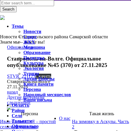
Темы
Новости
Новости Ставропольского района Самарской области
Спорт
Знаем мы – знаете вы!
ЖКХ
Официально
Медицина
Образование
Политика
Ставрополь-на-Волге. Официальное
Культура
опубликование №45 (370) от 27.11.2025
Экология
Туризм
STVR_271125
Скачать
Архив Победы
Ставрополь-на-Волге
Книга памяти
27.11.2025
Персона
назад
Народный месяцеслов
Другие материалы
Ваши письма
следующий
Область
Район
Персона
Такая жизнь
Село
О нас
Тольятти
Иван Савкин: «Я – простой
На зимовку в Аскулы. Часть
Официально
сельский учитель»
2