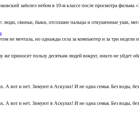
овский заболел небом в 10-м классе после просмотра фильма «Зв
: люди, свиньи, быки, отсохшие пальцы и откушенные уши, мегап
я
этом не мечтала, но однажды села за компьютер и за три недели н
разу же приносит пользу десяткам людей вокруг, никто не уйдет о
. А вот и нет. Зимуют в Аскулах! И не одна семья. Без воды, без.
. А вот и нет. Зимуют в Аскулах! И не одна семья. Без воды, без.