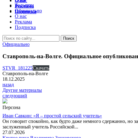
О нас
Тольятти
Реклама
Официально
Подписка
О нас
Реклама
Подписка
Официально
Ставрополь-на-Волге. Официальное опубликовани
STVR_181225
Скачать
Ставрополь-на-Волге
18.12.2025
назад
Другие материалы
следующий
Персона
Иван Савкин: «Я – простой сельский учитель»
Он говорит спокойно, как будто даже немного сдержанно, но за
заслуженный учитель Российской...
27.07.2026
Крутое пике Владимира Зенковского