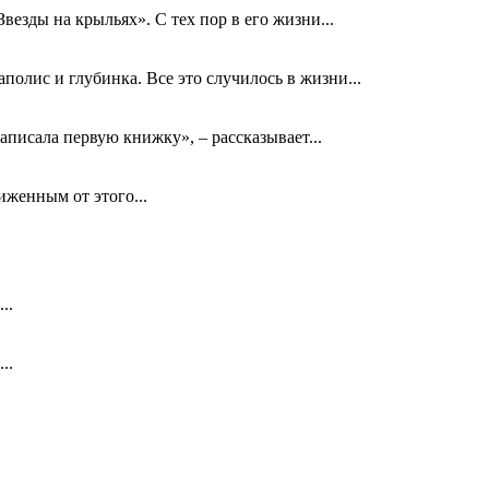
езды на крыльях». С тех пор в его жизни...
олис и глубинка. Все это случилось в жизни...
аписала первую книжку», – рассказывает...
биженным от этого...
..
..