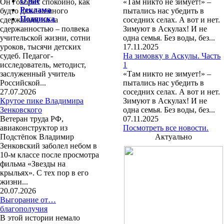
О нас
Он говорит спокойно, как
«Там никто не зимует!» –
Реклама
будто даже немного
пытались нас убедить в
Подписка
сдержанно, но за
соседних селах. А вот и нет.
сдержанностью – полвека
Зимуют в Аскулах! И не
учительской жизни, сотни
одна семья. Без воды, без...
уроков, тысячи детских
17.11.2025
судеб. Педагог-
На зимовку в Аскулы. Часть
исследователь, методист,
1
заслуженный учитель
«Там никто не зимует!» –
Российской...
пытались нас убедить в
27.07.2026
соседних селах. А вот и нет.
Крутое пике Владимира
Зимуют в Аскулах! И не
Зенковского
одна семья. Без воды, без...
Ветеран труда РФ,
07.11.2025
авиаконструктор из
Посмотреть все новости.
Подстёпок Владимир
Актуально
Зенковский заболел небом в
10-м классе после просмотра
фильма «Звезды на
крыльях». С тех пор в его
жизни...
20.07.2026
Выгорание от…
благополучия
В этой истории немало