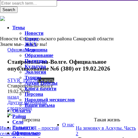
Темы
Новости
Новости Ставропольского района Самарской области
Спорт
Знаем мы – знаете вы!
ЖКХ
Официально
Медицина
Образование
Политика
Ставрополь-на-Волге. Официальное
Культура
опубликование №6 (380) от 19.02.2026
Экология
Туризм
STVR_190226
Скачать
Архив Победы
Ставрополь-на-Волге
Книга памяти
19.02.2026
Персона
назад
Народный месяцеслов
Другие материалы
Ваши письма
следующий
Область
Район
Персона
Такая жизнь
Село
О нас
Тольятти
Иван Савкин: «Я – простой
На зимовку в Аскулы. Часть
Официально
сельский учитель»
2