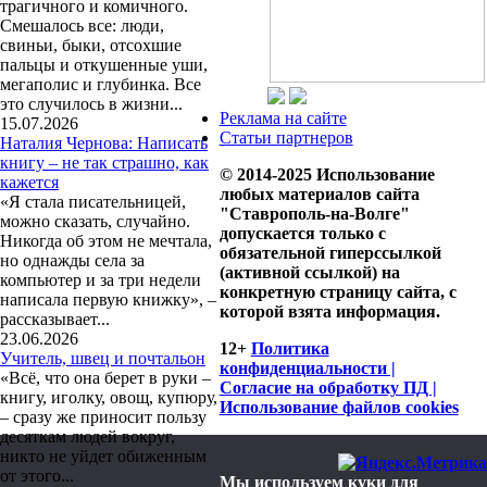
трагичного и комичного.
Смешалось все: люди,
свиньи, быки, отсохшие
пальцы и откушенные уши,
мегаполис и глубинка. Все
это случилось в жизни...
Реклама на сайте
15.07.2026
Статьи партнеров
Наталия Чернова: Написать
книгу – не так страшно, как
© 2014-2025 Использование
кажется
любых материалов сайта
«Я стала писательницей,
"Ставрополь-на-Волге"
можно сказать, случайно.
допускается только с
Никогда об этом не мечтала,
обязательной гиперссылкой
но однажды села за
(активной ссылкой) на
компьютер и за три недели
конкретную страницу сайта, с
написала первую книжку», –
которой взята информация.
рассказывает...
23.06.2026
12+
Политика
Учитель, швец и почтальон
конфиденциальности |
«Всё, что она берет в руки –
Согласие на обработку ПД |
книгу, иголку, овощ, купюру,
Использование файлов cookies
– сразу же приносит пользу
десяткам людей вокруг,
никто не уйдет обиженным
от этого...
Мы используем куки для