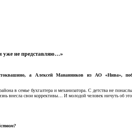
и уже не представляю…»
токвашино, а Алексей Мананников из АО «Нива», поб
района в семье бухгалтера и механизатора. С детства не понас
знь внесла свои коррективы… И молодой человек ничуть об это
яйством?