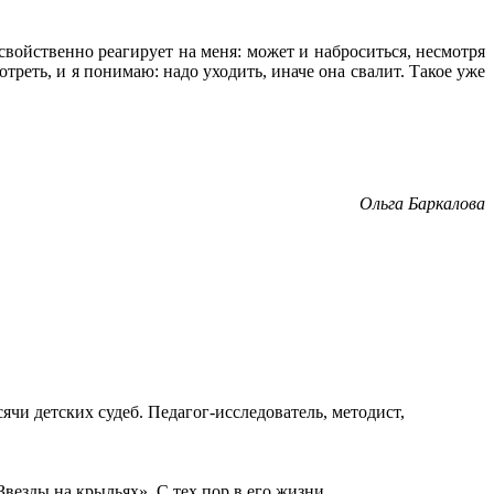
свойственно реагирует на меня: может и наброситься, несмотря
мотреть, и я понимаю: надо уходить, иначе она свалит. Такое уже
Ольга Баркалова
ячи детских судеб. Педагог-исследователь, методист,
езды на крыльях». С тех пор в его жизни...