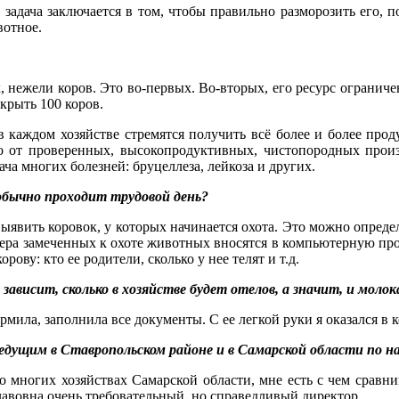
задача заключается в том, чтобы правильно разморозить его, п
вотное.
нежели коров. Это во-первых. Во-вторых, его ресурс ограничен.
окрыть 100 коров.
, в каждом хозяйстве стремятся получить всё более и более п
ко от проверенных, высокопродуктивных, чистопородных произ
ча многих болезней: бруцеллеза, лейкоза и других.
 обычно проходит трудовой день?
ыявить коровок, у которых начинается охота. Это можно определи
ра замеченных к охоте животных вносятся в компьютерную прог
рову: кто ее родители, сколько у нее телят и т.д.
ависит, сколько в хозяйстве будет отелов, а значит, и молока
ила, заполнила все документы. С ее легкой руки я оказался в к
едущим в Ставропольском районе и в Самарской области по на
во многих хозяйствах Самарской области, мне есть с чем сравни
лавовна очень требовательный, но справедливый директор.