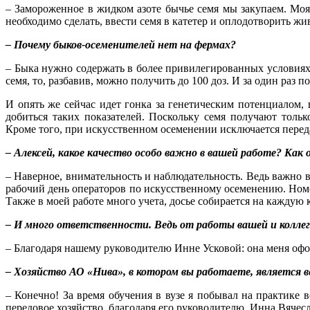
– Замороженное в жидком азоте бычье семя мы закупаем. Моя 
необходимо сделать, ввести семя в катетер и оплодотворить жи
– Почему быков-осеменителей нет на фермах?
– Быка нужно содержать в более привилегированных условиях, 
семя, то, разбавив, можно получить до 100 доз. И за один раз п
И опять же сейчас идет гонка за генетическим потенциалом
добиться таких показателей. Поскольку семя получают толь
Кроме того, при искусственном осеменении исключается переда
– Алексей, какое качество особо важно в вашей работе? Как
– Наверное, внимательность и наблюдательность. Ведь важно в
рабочий день операторов по искусственному осеменению. Номе
Также в моей работе много учета, досье собирается на каждую ко
– И много ответственности. Ведь от работы вашей и коллег з
– Благодаря нашему руководителю Инне Усковой: она меня оформ
– Хозяйство АО «Нива», в котором вы работаете, является в
– Конечно! За время обучения в вузе я побывал на практике 
передовое хозяйство, благодаря его руководителю. Инна Вячес