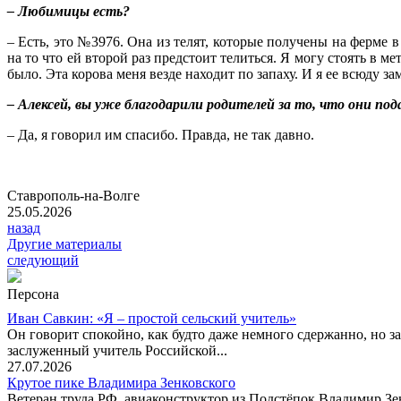
– Любимицы есть?
– Есть, это №3976. Она из телят, которые получены на ферме 
на то что ей второй раз предстоит телиться. Я могу стоять в ме
было. Эта корова меня везде находит по запаху. И я ее всюду за
– Алексей, вы уже благодарили родителей за то, что они по
– Да, я говорил им спасибо. Правда, не так давно.
Ставрополь-на-Волге
25.05.2026
назад
Другие материалы
следующий
Персона
Иван Савкин: «Я – простой сельский учитель»
Он говорит спокойно, как будто даже немного сдержанно, но за
заслуженный учитель Российской...
27.07.2026
Крутое пике Владимира Зенковского
Ветеран труда РФ, авиаконструктор из Подстёпок Владимир Зенк