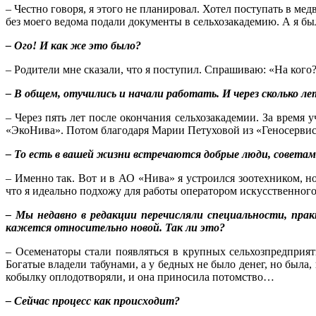
– Честно говоря, я этого не планировал. Хотел поступать в ме
без моего ведома подали документы в сельхозакадемию. А я бы
– Ого! И как же это было?
– Родители мне сказали, что я поступил. Спрашиваю: «На кого?
– В общем, отучились и начали работать. И через сколько л
– Через пять лет после окончания сельхозакадемии. За время
«ЭкоНива». Потом благодаря Марии Петуховой из «Геносервиса
– То есть в вашей жизни встречаются добрые люди, советам
– Именно так. Вот и в АО «Нива» я устроился зоотехником, 
что я идеально подхожу для работы оператором искусственного
– Мы недавно в редакции перечисляли специальности, прак
кажется относительно новой. Так ли это?
– Осеменаторы стали появляться в крупных сельхозпредприяти
Богатые владели табунами, а у бедных не было денег, но была,
кобылку оплодотворяли, и она приносила потомство…
– Сейчас процесс как происходит?