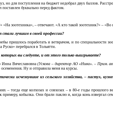
двуз, но для поступления на бюджет недобрал двух баллов. Расстр
л поставлен буквально перед фактом.
» «На зоотехника», – отвечают. «А кто такой зоотехник?» – «Во
ет стали лучшим в своей профессии?
 учебы пришлось поработать и ветврачом, и по специальности 
 Руско» перебрался в Тольятти.
 которых вы следуете, и от этого только выигрываете?
но Инна Вячеславовна
(Ускова – директор АО «Нива». – Прим. ав
 осеменения. Ну и отправила меня на курсы.
тически исчезнувшие из сельского хозяйства, – пастух, куз
ях – тогда еще колхозах и совхозах – в 80-е годы прошлого в
 к примеру, кобылка. Они брали паклю и, когда конь извергал сем