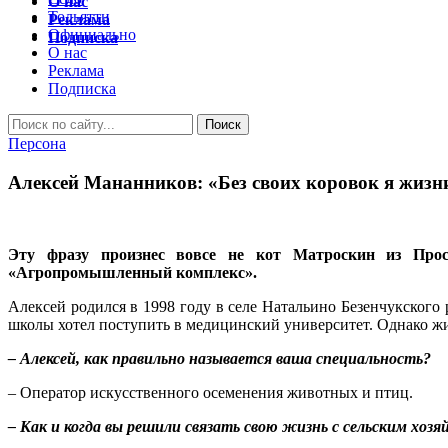
О нас
Тольятти
Реклама
Официально
Подписка
О нас
Реклама
Подписка
Персона
Алексей Мананников: «Без своих коровок я жизн
Эту фразу произнес вовсе не кот Матроскин из Прос
«Агропромышленный комплекс».
Алексей родился в 1998 году в селе Натальино Безенчукского 
школы хотел поступить в медицинский университет. Однако жи
– Алексей, как правильно называется ваша специальность?
– Оператор искусственного осеменения животных и птиц.
– Как и когда вы решили связать свою жизнь с сельским хоз