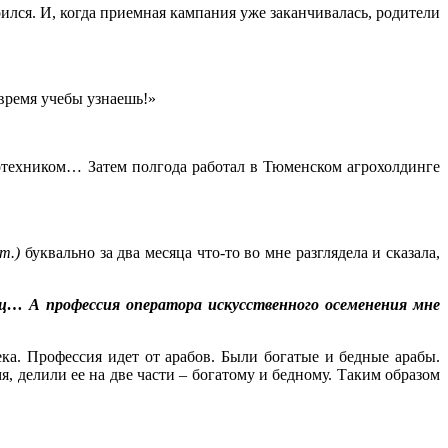
оился. И, когда приемная кампания уже заканчивалась, родители
 время учебы узнаешь!»
зоотехником… Затем полгода работал в Тюменском агрохолдинге
т.)
буквально за два месяца что-то во мне разглядела и сказала,
нец… А профессия оператора искусственного осеменения мне
ека. Профессия идет от арабов. Были богатые и бедные арабы.
я, делили ее на две части – богатому и бедному. Таким образом