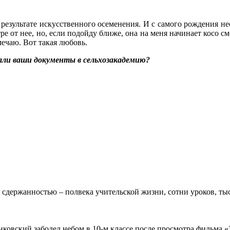
в результате искусственного осеменения. И с самого рождения не
тре от нее, но, если подойду ближе, она на меня начинает косо с
мечаю. Вот такая любовь.
дали ваши документы в сельхозакадемию?
 сдержанностью – полвека учительской жизни, сотни уроков, тыс
овский заболел небом в 10-м классе после просмотра фильма «Зв